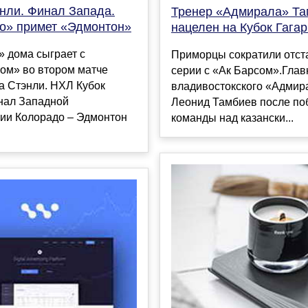
энли. Финал Запада.
Тренер «Адмирала» Та
о» примет «Эдмонтон»
нацелен на Кубок Гага
 дома сыграет с
Приморцы сократили отст
ом» во втором матче
серии с «Ак Барсом».Гла
а Стэнли. НХЛ Кубок
владивостокского «Адмир
нал Западной
Леонид Тамбиев после по
ии Колорадо – Эдмонтон
команды над казански...