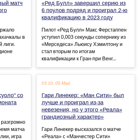
вый матч
«Ред Булл» завершил серию из
ого
6 поулов подряд и проиграл 2-ю
квалификацию в 2023 году
ержало
Пилот «Ред Булл» Макс Ферстаппен
ахачкалы в
уступил 0,003 секунды сопернику из
й лиги.
«Мерседеса» Льюису Хэмилтону и
дионе
стал вторым по итогам
квалификации к Гран-при Венг...
03:10, 05 Май
суоло" со
Гари Линекер: «Ман Сити» был
ионата
лучше и проиграл из-за
невезения, но у этого «Реала»
грандиозный характер»
 разгромно
ремя матча
Гари Линекер высказался о матче
лии, игра
«Реала» с «Манчестер Сити»