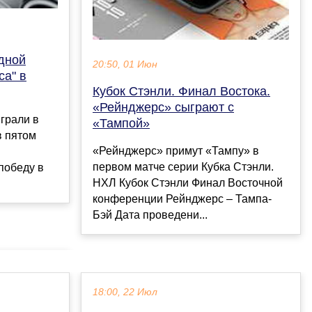
дной
20:50, 01 Июн
са" в
Кубок Стэнли. Финал Востока.
«Рейнджерс» сыграют с
играли в
«Тампой»
в пятом
«Рейнджерс» примут «Тампу» в
первом матче серии Кубка Стэнли.
победу в
НХЛ Кубок Стэнли Финал Восточной
конференции Рейнджерс – Тампа-
Бэй Дата проведени...
18:00, 22 Июл