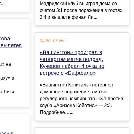
...
Мадридский клуб выиграл дома со
счетом 3:1 после поражения в гостях
3:4 и вышел в финал Ли...
сова
04:50, 06 Ноя
 вылетел
«Вашингтон» проиграл в
четвертом матче подряд,
ш» на
Кучеров набрал 4 очка во
встрече с «Баффало»
аху» в
«Вашингтон Кэпиталз» потерпел
а Лиги
домашнее поражение в матче
регулярного чемпионата НХЛ против
клуба «Аризона Койотис» — 2:3.
Подробнее…...
асу в