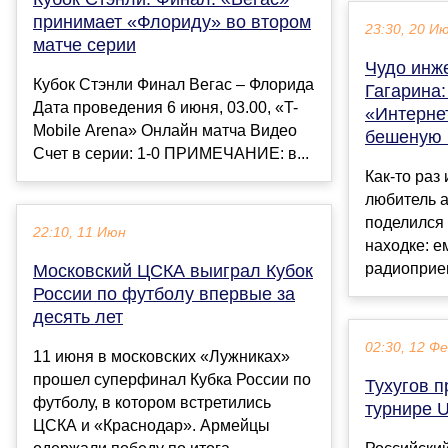
принимает «Флориду» во втором
23:30, 20 И
матче серии
Чудо инж
Кубок Стэнли Финал Вегас – Флорида
Гагарина
Дата проведения 6 июня, 03.00, «T-
«Интерне
Mobile Arena» Онлайн матча Видео
бешеную 
Счет в серии: 1-0 ПРИМЕЧАНИЕ: в...
Как-то раз
любитель 
поделился
22:10, 11 Июн
находке: е
радиоприем
Московский ЦСКА выиграл Кубок
России по футболу впервые за
десять лет
02:30, 12 Ф
11 июня в московских «Лужниках»
прошел суперфинал Кубка России по
Тухугов 
футболу, в котором встретились
турнире 
ЦСКА и «Краснодар». Армейцы