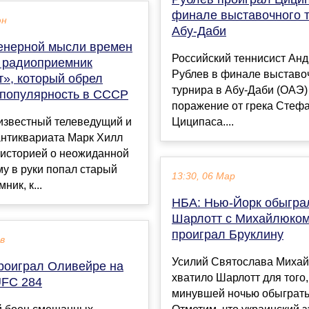
финале выставочного т
юн
Абу-Даби
енерной мысли времен
Российский теннисист Ан
: радиоприемник
Рублев в финале выставо
т», который обрел
турнира в Абу-Даби (ОАЭ)
популярность в СССР
поражение от грека Стеф
 известный телеведущий и
Циципаса....
антиквариата Марк Хилл
 историей о неожиданной
му в руки попал старый
13:30, 06 Мар
ник, к...
НБА: Нью-Йорк обыгра
Шарлотт с Михайлюко
проиграл Бруклину
ев
Усилий Святослава Михай
проиграл Оливейре на
хватило Шарлотт для того
UFC 284
минувшей ночью обыграть