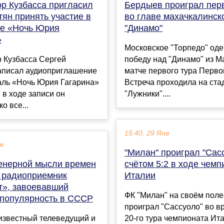
ор Кузбасса пригласил
Бердыев проиграл пер
ян принять участие в
во главе махачкалинск
е «Ночь Юрия
"Динамо"
»
Московское "Торпедо" од
 Кузбасса Сергей
победу над "Динамо" из М
аписал аудиоприглашение
матче первого тура Перво
аль «Ночь Юрия Гагарина»
Встреча проходила на ста
, в ходе записи он
"Лужники"....
о все...
15:40, 29 Янв
я
"Милан" проиграл "Сас
енерной мысли времен
счётом 5:2 в ходе чемп
: радиоприемник
Италии
т», завоевавший
ФК "Милан" на своём поле
популярность в СССР
проиграл "Сассуоло" во в
 известный телеведущий и
20‑го тура чемпионата Ита