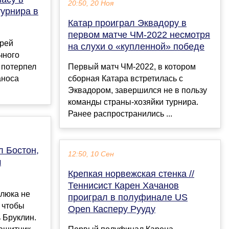
20:50, 20 Ноя
урнира в
Катар проиграл Эквадору в
первом матче ЧМ-2022 несмотря
дрей
на слухи о «купленной» победе
чного
 потерпел
Первый матч ЧМ-2022, в котором
аноса
сборная Катара встретилась с
Эквадором, завершился не в пользу
команды страны-хозяйки турнира.
Ранее распространились ...
л Бостон,
12:50, 10 Сен
м
Крепкая норвежская стенка //
Теннисист Карен Хачанов
люка не
проиграл в полуфинале US
, чтобы
Open Касперу Рууду
 Бруклин.