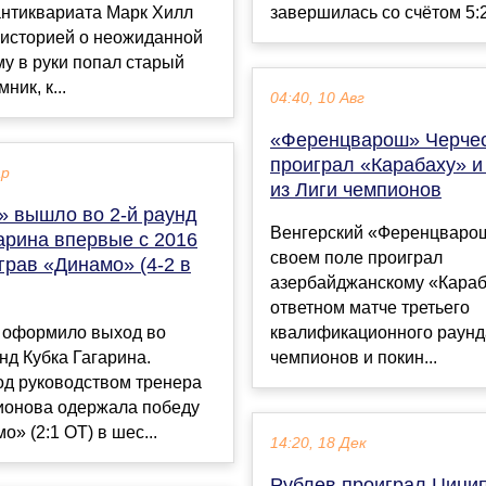
антиквариата Марк Хилл
завершилась со счётом 5:2.
 историей о неожиданной
му в руки попал старый
ник, к...
04:40, 10 Авг
«Ференцварош» Черче
проиграл «Карабаху» и
ар
из Лиги чемпионов
» вышло во 2-й раунд
Венгерский «Ференцваро
арина впервые с 2016
своем поле проиграл
грав «Динамо» (4-2 в
азербайджанскому «Караб
ответном матче третьего
 оформило выход во
квалификационного раунд
нд Кубка Гагарина.
чемпионов и покин...
од руководством тренера
ионова одержала победу
о» (2:1 ОТ) в шес...
14:20, 18 Дек
Рублев проиграл Цицип