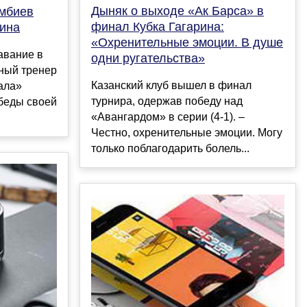
Дыняк о выходе «Ак Барса» в
мбиев
финал Кубка Гагарина:
рина
«Охренительные эмоции. В душе
авание в
одни ругательства»
вный тренер
Казанский клуб вышел в финал
ала»
турнира, одержав победу над
беды своей
«Авангардом» в серии (4-1). –
Честно, охренительные эмоции. Могу
только поблагодарить болель...