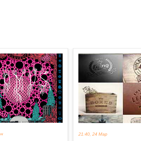
юн
21:40, 24 Мар