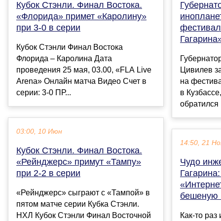
Кубок Стэнли. Финал Востока.
Губернат
«Флорида» примет «Каролину»
инопланет
при 3-0 в серии
фестивал
Гагарина
Кубок Стэнли Финал Востока
Флорида – Каролина Дата
Губернатор
проведения 25 мая, 03.00, «FLA Live
Цивилев з
Arena» Онлайн матча Видео Счет в
на фестив
серии: 3-0 ПР...
в Кузбассе
обратился к
03:00, 10 Июн
14:50, 21 Но
Кубок Стэнли. Финал Востока.
«Рейнджерс» примут «Тампу»
Чудо инж
при 2-2 в серии
Гагарина
«Интерне
«Рейнджерс» сыграют с «Тампой» в
бешеную 
пятом матче серии Кубка Стэнли.
НХЛ Кубок Стэнли Финал Восточной
Как-то раз