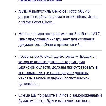
NVIDIA выпустила GeForce Hotfix 566.45,
устраняющий зависания в игре Indiana Jones
and the Great Circle...
Новые возможности совместной работы: МТС
Линк представил инструмент для создания
документов, таблиц и презентаций...
Губернатор Александр Богомаз: «Продукты,
которые производятся на территории
Брянской области, должны присутствовать в
торговых сетях, и на их цену не должны
накладывались издержки логистической
цепочки!»...
Схема ЦБ по работе ПИФов с замороженными
бумагами потребует изменения закона...