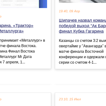
19:40, 09 Апр
р
Шипачев назвал коман
арина. «Трактор»
победой выход "Ак Бар
Металлурга»
финал Кубка Гагарина
 принимает «Металлург» в
Казанцы со счетом 3:2 вы
тче финала Востока.
овертайме у "Авангарда" 
рина Финал Востока
матче финала Восточной
Металлург Мг Дата
конференции и одержали 
 7 апреля, 1...
серии со счетом 4-1...
р
23:10, 15 Июл