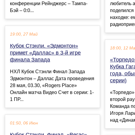
конференции Рейнджерс – Тампа-
любитель 
Бэй – 0:0...
поделился
находке: е
радиоприем
19:00, 27 Май
Кубок Стэнли. «Эдмонтон»
18:00, 12 М
примет «Даллас» в 3-й игре
финала Запада
«Торпедо
Кубка Гаг
НХЛ Кубок Стэнли Финал Запада
года, обы
Эдмонтон – Даллас Дата проведения
серии)
28 мая, 03.30, «Rogers Place»
Онлайн матча Видео Счет в серии: 1-
«Торпедо»
1 ПР...
второй рау
Команда п
Игоря Лар
над «Динам
01:50, 06 Июн
Кубок Стэнли. Финал. «Вегас»