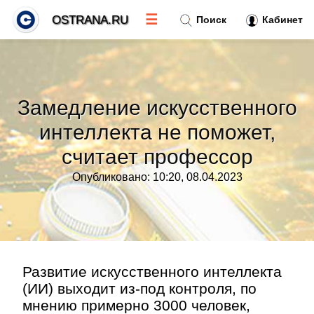
☰
OSTRANA.RU
Поиск
Кабинет
Новости
»
Замедление искусственного
Тренды новостей
»
интеллекта не поможет,
считает профессор
Рубрики
»
Опубликовано: 10:20, 08.04.2023
Правила
»
Контакт
»
Развитие искусственного интеллекта
(ИИ) выходит из-под контроля, по
мнению примерно 3000 человек,