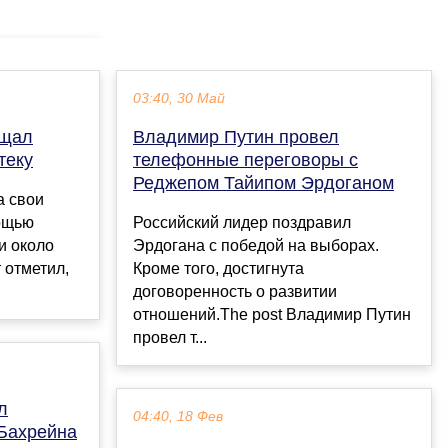
03:40, 30 Май
ещал
Владимир Путин провел
теку
телефонные переговоры с
Реджепом Тайипом Эрдоганом
а свои
ощью
Российский лидер поздравил
и около
Эрдогана с победой на выборах.
 отметил,
Кроме того, достигнута
договоренность о развитии
отношений.The post Владимир Путин
провел т...
л
04:40, 18 Фев
 Бахрейна