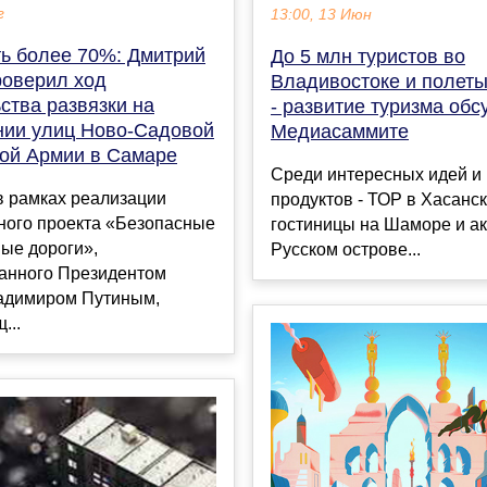
г
13:00, 13 Июн
ть более 70%: Дмитрий
До 5 млн туристов во
роверил ход
Владивостоке и полет
ства развязки на
- развитие туризма обс
нии улиц Ново-Садовой
Медиасаммите
кой Армии в Самаре
Среди интересных идей и
в рамках реализации
продуктов - ТОР в Хасанс
ного проекта «Безопасные
гостиницы на Шаморе и ак
ые дороги»,
Русском острове...
анного Президентом
адимиром Путиным,
...