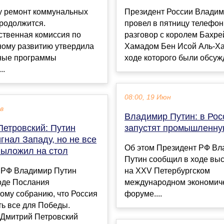
ду ремонт коммунальных
Президент России Владим
родолжится.
провел в пятницу телефо
ственная комиссия по
разговор с королем Бахре
ному развитию утвердила
Хамадом Бен Исой Аль-Ха
ные программы
ходе которого были обсужд
..
08:00, 19 Июн
ев
Владимир Путин: в Рос
Петровский: Путин
запустят промышленну
гнал Западу, но не все
Об этом Президент РФ В
выложил на стол
Путин сообщил в ходе вы
 РФ Владимир Путин
на XXV Петербургском
оде Послания
международном экономич
ому собранию, что Россия
форуме....
ть все для Победы.
 Дмитрий Петровский