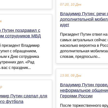
07:20, 10 Дек
Владимир Путин: речи 
дополнительной мобил
я
идет
 Путин поздравил с
Президент Путин отвел на
ом сотрудников МВД
самых актуальных сейчас 
й президент Владимир
насколько вероятна в Рос
тупил с обращением,
дополнительная мобилиза
ным к Дню сотрудника
словам, предпосыло...
утренних дел. «Рад
вас с праздник...
13:00, 09 Дек
Владимир Путин прове
ар
неформальное общени
имир Путин сделал для
Героями России
ого футбола
После торжественного вр