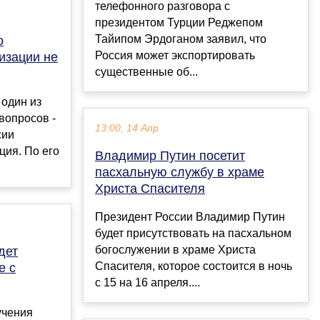
телефонного разговора с
президентом Турции Реджепом
Тайипом Эрдоганом заявил, что
о
Россия может экспортировать
изации не
существенные об...
 один из
вопросов -
13:00, 14 Апр
сии
ция. По его
Владимир Путин посетит
пасхальную службу в храме
Христа Спасителя
Президент России Владимир Путин
будет присутствовать на пасхальном
богослужении в храме Христа
дет
Спасителя, которое состоится в ночь
е с
с 15 на 16 апреля....
учения