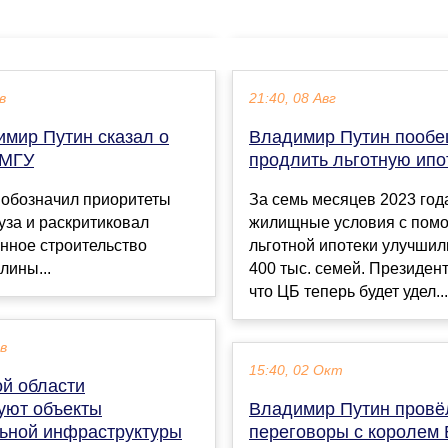
в
21:40, 08 Авг
имир Путин сказал о
Владимир Путин пооб
 МГУ
продлить льготную ипо
 обозначил приоритеты
За семь месяцев 2023 год
уза и раскритиковал
жилищные условия с пом
нное строительство
льготной ипотеки улучшил
лины...
400 тыс. семей. Президент
что ЦБ теперь будет удел...
ев
15:40, 02 Окт
ой области
уют объекты
Владимир Путин провё
ьной инфраструктуры
переговоры с королем