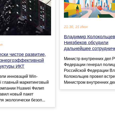
21:30, 15 Июн
Владимир Колокольцев
Ниязбеков обсудили
юл
дальнейшее сотруднич
ски чистое развитие,
Министр внутренних дел 
 энергоэффективной
Федерации генерал полиц
уктуры ИКТ
Российской Федерации В
Колокольцев провел встре
ели инноваций Win-
Министром внутренних дел 
i главный маркетинговый
компании Huawei Филип
авил новый пакет
я экологически безоп...