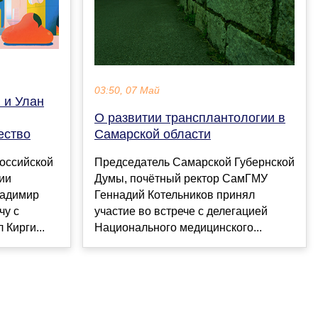
03:50, 07 Май
 и Улан
О развитии трансплантологии в
ество
Самарской области
Российской
Председатель Самарской Губернской
ии
Думы, почётный ректор СамГМУ
ладимир
Геннадий Котельников принял
чу с
участие во встрече с делегацией
Кирги...
Национального медицинского...