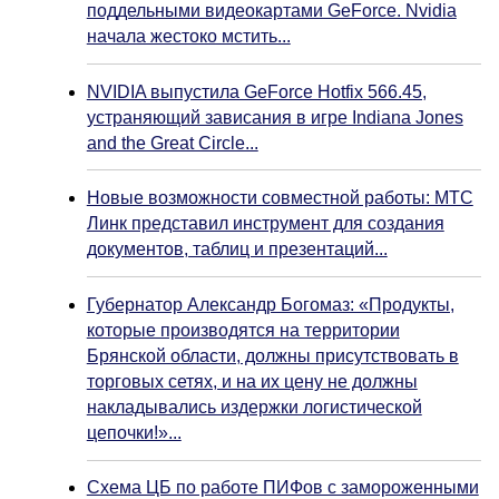
поддельными видеокартами GeForce. Nvidia
начала жестоко мстить...
NVIDIA выпустила GeForce Hotfix 566.45,
устраняющий зависания в игре Indiana Jones
and the Great Circle...
Новые возможности совместной работы: МТС
Линк представил инструмент для создания
документов, таблиц и презентаций...
Губернатор Александр Богомаз: «Продукты,
которые производятся на территории
Брянской области, должны присутствовать в
торговых сетях, и на их цену не должны
накладывались издержки логистической
цепочки!»...
Схема ЦБ по работе ПИФов с замороженными