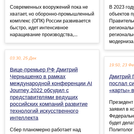
Современных вооружений пока не
В 2023 го
хватает, но оборонно-промышленный
объектов п
комплекс (ОПК) России развивается
Правитель
быстро, идет интенсивное
региональ
наращивание производства,...
региональ
модерниза.
03:30, 25 Дек
19:50, 23 Ф
Вице-премьер РФ Дмитрий
Чернышенко в рамках
Дмитрий 
международной конференции AI
послал си
Journey 2022 обсудил с
«карты» 
представителями ведущих
Президент
российских компаний развитие
заявил в х
технологий искусственного
Федеральн
интеллекта
будет дела
Сбер планомерно работает над
Политолог