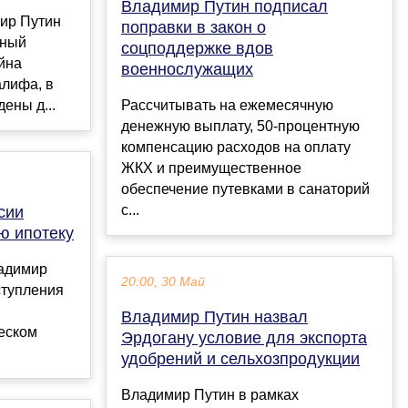
Владимир Путин подписал
ир Путин
поправки в закон о
нный
соцподдержке вдов
йна
военнослужащих
лифа, в
ены д...
Рассчитывать на ежемесячную
денежную выплату, 50-процентную
компенсацию расходов на оплату
ЖКХ и преимущественное
обеспечение путевками в санаторий
с...
сии
ю ипотеку
ладимир
20:00, 30 Май
ступления
Владимир Путин назвал
еском
Эрдогану условие для экспорта
удобрений и сельхозпродукции
Владимир Путин в рамках