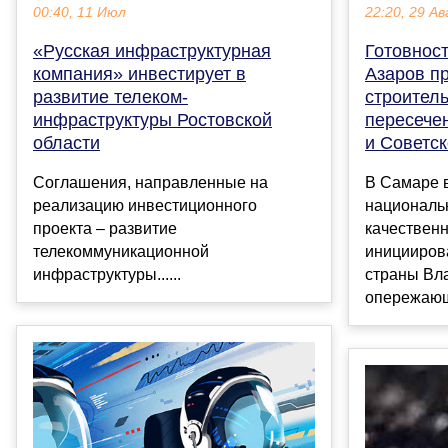
00:40, 11 Июл
22:20, 29 Ав
«Русская инфраструктурная
Готовнос
компания» инвестирует в
Азаров п
развитие телеком-
строитель
инфраструктуры Ростовской
пересече
области
и Советс
Соглашения, направленные на
В Самаре 
реализацию инвестиционного
националь
проекта – развитие
качественн
телекоммуникационной
иницииров
инфраструктуры......
страны Вл
опережающ