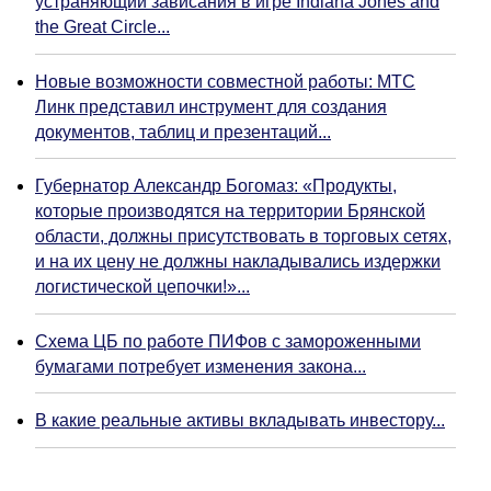
устраняющий зависания в игре Indiana Jones and
the Great Circle...
Новые возможности совместной работы: МТС
Линк представил инструмент для создания
документов, таблиц и презентаций...
Губернатор Александр Богомаз: «Продукты,
которые производятся на территории Брянской
области, должны присутствовать в торговых сетях,
и на их цену не должны накладывались издержки
логистической цепочки!»...
Схема ЦБ по работе ПИФов с замороженными
бумагами потребует изменения закона...
В какие реальные активы вкладывать инвестору...