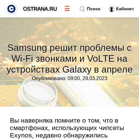
☰
OSTRANA.RU
Поиск
Кабинет
Новости
»
Samsung решит проблемы с
Тренды новостей
»
Wi-Fi звонками и VoLTE на
устройствах Galaxy в апреле
Рубрики
»
Опубликовано: 09:00, 29.03.2023
Правила
»
Контакт
»
Вы наверняка помните о том, что в
смартфонах, использующих чипсеты
Exynos, недавно обнаружились