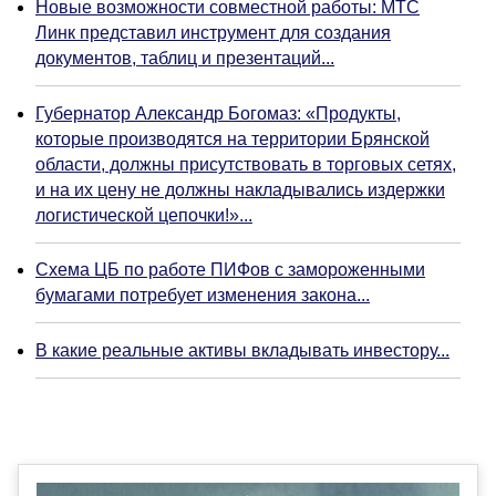
Новые возможности совместной работы: МТС
Линк представил инструмент для создания
документов, таблиц и презентаций...
Губернатор Александр Богомаз: «Продукты,
которые производятся на территории Брянской
области, должны присутствовать в торговых сетях,
и на их цену не должны накладывались издержки
логистической цепочки!»...
Схема ЦБ по работе ПИФов с замороженными
бумагами потребует изменения закона...
В какие реальные активы вкладывать инвестору...