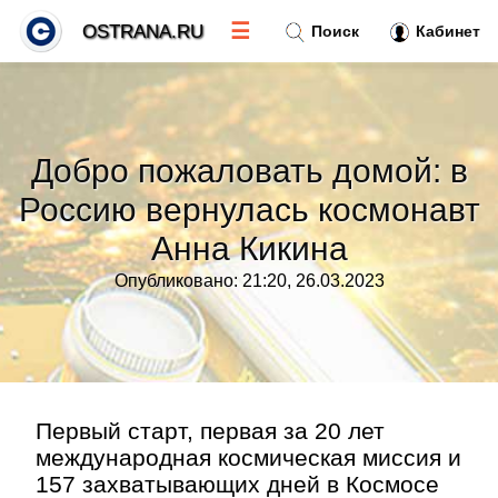
☰
OSTRANA.RU
Поиск
Кабинет
Новости
»
Добро пожаловать домой: в
Тренды новостей
»
Россию вернулась космонавт
Анна Кикина
Рубрики
»
Опубликовано: 21:20, 26.03.2023
Правила
»
Контакт
»
Первый старт, первая за 20 лет
международная космическая миссия и
157 захватывающих дней в Космосе