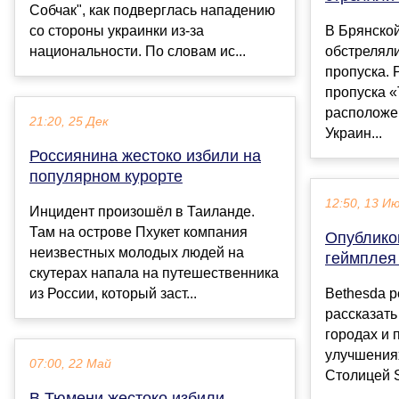
Собчак", как подверглась нападению
со стороны украинки из-за
В Брянской
национальности. По словам ис...
обстрелял
пропуска. 
пропуска 
расположе
21:20, 25 Дек
Украин...
Россиянина жестоко избили на
популярном курорте
12:50, 13 И
Инцидент произошёл в Таиланде.
Там на острове Пхукет компания
Опублико
неизвестных молодых людей на
геймплея 
скутерах напала на путешественника
из России, который заст...
Bethesda 
рассказать 
городах и 
улучшениях
07:00, 22 Май
Столицей St
В Тюмени жестоко избили