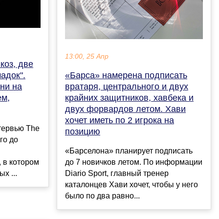
13:00, 25 Апр
 коз, две
адок".
«Барса» намерена подписать
ни на
вратаря, центрального и двух
ем,
крайних защитников, хавбека и
двух форвардов летом. Хави
хочет иметь по 2 игрока на
тервью The
позицию
лго до
«Барселона» планирует подписать
 в котором
до 7 новичков летом. По информации
х ...
Diario Sport, главный тренер
каталонцев Хави хочет, чтобы у него
было по два равно...