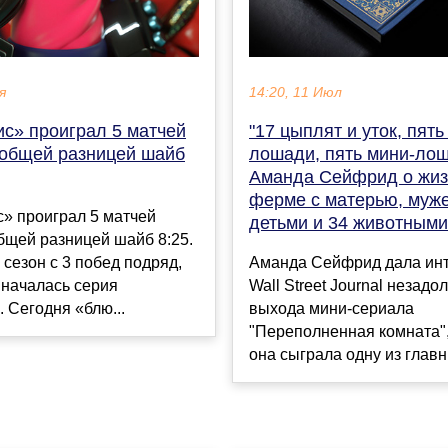
я
14:20, 11 Июл
ис» проиграл 5 матчей
"17 цыплят и уток, пять
 общей разницей шайб
лошади, пять мини-лош
Аманда Сейфрид о жиз
ферме с матерью, муж
» проиграл 5 матчей
детьми и 34 животными
бщей разницей шайб 8:25.
 сезон с 3 побед подряд,
Аманда Сейфрид дала ин
 началась серия
Wall Street Journal незадо
 Сегодня «блю...
выхода мини-сериала
"Переполненная комната",
она сыграла одну из главны