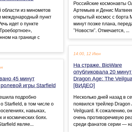
Российские космонавты О
 области из минометов
Артемьев и Денис Матвее
и международный пункт
открытый космос с борта 
Речь идет о пункте
минут позже плана, перед
«Троебортное»,
"Новости". Отмечается, ...
нном на границе с
14:00, 12 Июн
На страже. BioWare
юн
опубликовала 20 минут
вано 45 минут
Dragon Age: The Veilgu
ролевой игры Starfield
[ВИДЕО]
решила подробно
Несколько дней назад в се
о Starfield, в том числе о
появился трейлер Dragon 
поселениях, навыках,
Veilguard. К сожалению, о
 и космических боях.
очень противоречивую ре
arfield являе...
среди фанатов серии — на