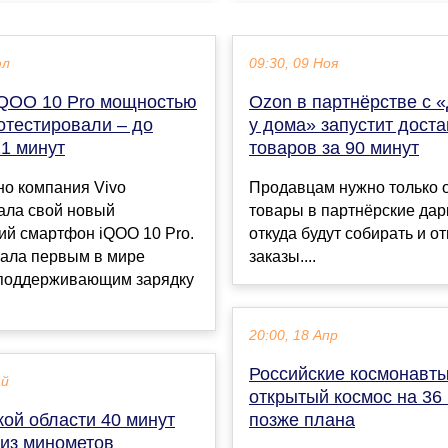
юл
09:30, 09 Ноя
iQOO 10 Pro мощностью
Ozon в партнёрстве с 
отестировали – до
у дома» запустит доста
11 минут
товаров за 90 минут
но компания Vivo
Продавцам нужно только о
ала свой новый
товары в партнёрские дар
ий смартфон iQOO 10 Pro.
откуда будут собирать и о
тала первым в мире
заказы....
 поддерживающим зарядку
20:00, 18 Апр
Российские космонавт
ай
открытый космос на 36
ой области 40 минут
позже плана
 из минометов