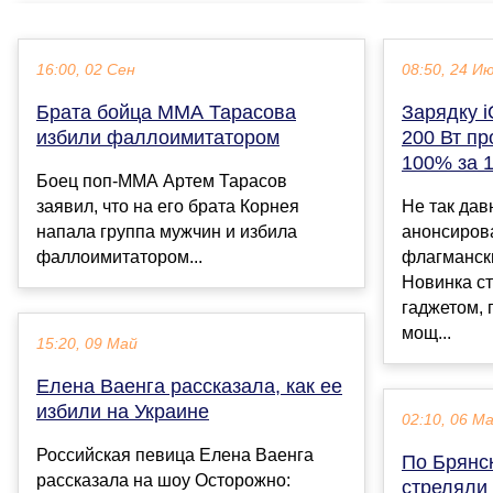
16:00, 02 Сен
08:50, 24 И
Брата бойца MMA Тарасова
Зарядку 
избили фаллоимитатором
200 Вт пр
100% за 
Боец поп-ММА Артем Тарасов
заявил, что на его брата Корнея
Не так дав
напала группа мужчин и избила
анонсиров
фаллоимитатором...
флагманск
Новинка с
гаджетом,
мощ...
15:20, 09 Май
Елена Ваенга рассказала, как ее
избили на Украине
02:10, 06 М
Российская певица Елена Ваенга
По Брянск
рассказала на шоу Осторожно:
стреляли