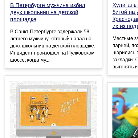
Хулиганы
В Петербурге мужчина избил
битой на 
двух школьниц на детской
Краснодар
площадке
их из под
В Санкт-Петербурге задержали 58-
Местные з
летнего мужчину, который напал на
парней, по
двух школьниц на детской площадке.
шарились п
Инцидент произошел на Пулковском
закладки. 
шоссе, когда му...
выгонять их