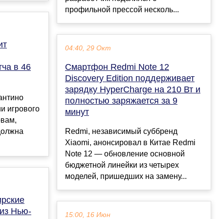
профильной прессой несколь...
ит
04:40, 29 Окт
ча в 46
Смартфон Redmi Note 12
Discovery Edition поддерживает
зарядку HyperCharge на 210 Вт и
антино
полностью заряжается за 9
и игрового
минут
овам,
должна
Redmi, независимый суббренд
.
Xiaomi, анонсировал в Китае Redmi
Note 12 — обновление основной
бюджетной линейки из четырех
моделей, пришедших на замену...
ирские
 из Нью-
15:00, 16 Июн