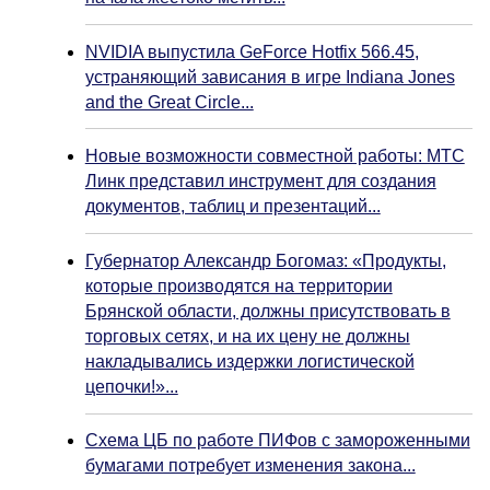
NVIDIA выпустила GeForce Hotfix 566.45,
устраняющий зависания в игре Indiana Jones
and the Great Circle...
Новые возможности совместной работы: МТС
Линк представил инструмент для создания
документов, таблиц и презентаций...
Губернатор Александр Богомаз: «Продукты,
которые производятся на территории
Брянской области, должны присутствовать в
торговых сетях, и на их цену не должны
накладывались издержки логистической
цепочки!»...
Схема ЦБ по работе ПИФов с замороженными
бумагами потребует изменения закона...