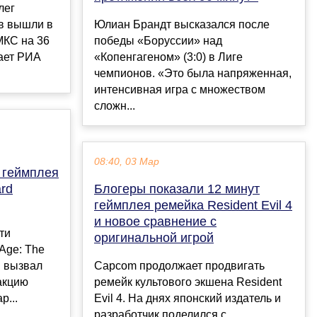
лег
в вышли в
Юлиан Брандт высказался после
МКС на 36
победы «Боруссии» над
ает РИА
«Копенгагеном» (3:0) в Лиге
чемпионов. «Это была напряженная,
интенсивная игра с множеством
сложн...
08:40, 03 Мар
 геймплея
ard
Блогеры показали 12 минут
геймплея ремейка Resident Evil 4
и новое сравнение с
ти
оригинальной игрой
Age: The
н вызвал
Capcom продолжает продвигать
акцию
ремейк культового экшена Resident
р...
Evil 4. На днях японский издатель и
разработчик поделился с