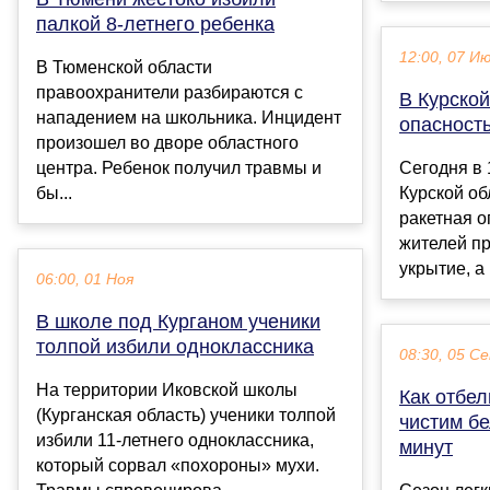
палкой 8-летнего ребенка
12:00, 07 И
В Тюменской области
правоохранители разбираются с
В Курской
нападением на школьника. Инцидент
опасност
произошел во дворе областного
центра. Ребенок получил травмы и
Сегодня в 
бы...
Курской о
ракетная о
жителей пр
укрытие, а 
06:00, 01 Ноя
В школе под Курганом ученики
толпой избили одноклассника
08:30, 05 С
На территории Иковской школы
Как отбел
(Курганская область) ученики толпой
чистим бе
избили 11-летнего одноклассника,
минут
который сорвал «похороны» мухи.