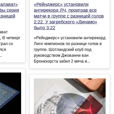
Салават»
«Рейнджерс» установили
Уфы серия
антирекорд ЛЧ, проиграв все
азницей
матчи в группе с разницей голов
2:22. У загребского «Динамо»
было 3:22
ават
. В четверг
«Рейнджерс» установили антирекорд
грал со
Лиги чемпионов по разнице голов в
ился
группе. Шотландский клуб под
.
руководством Джованни ван
Бронкхорста забил 2 мяча и...