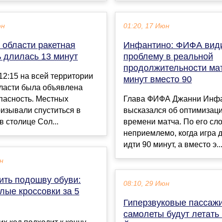
юн
01:20, 17 Июн
 области ракетная
Инфантино: ФИФА вид
ь длилась 13 минут
проблему в реальной
продолжительности мат
12:15 на всей территории
минут вместо 90
бласти была объявлена
пасность. Местных
Глава ФИФА Джанни Инф
изывали спуститься в
высказался об оптимизаци
в столице Сол...
времени матча. По его сл
неприемлемо, когда игра 
идти 90 минут, а вместо э..
ен
ить подошву обуви:
08:10, 29 Июн
лые кроссовки за 5
Гиперзвуковые пассаж
самолеты будут летать