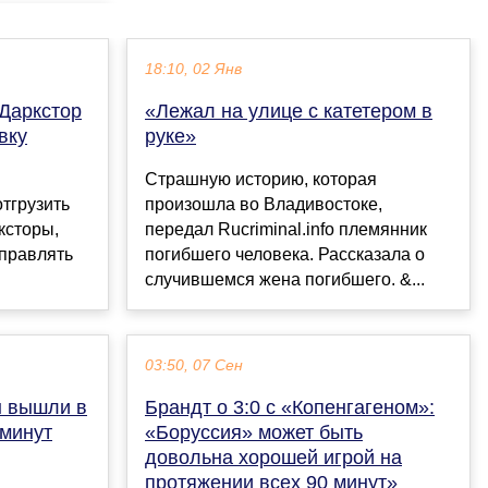
18:10, 02 Янв
«Даркстор
«Лежал на улице с катетером в
вку
руке»
Страшную историю, которая
тгрузить
произошла во Владивостоке,
ксторы,
передал Rucriminal.info племянник
тправлять
погибшего человека. Рассказала о
случившемся жена погибшего. &...
03:50, 07 Сен
ы вышли в
Брандт о 3:0 с «Копенгагеном»:
 минут
«Боруссия» может быть
довольна хорошей игрой на
протяжении всех 90 минут»