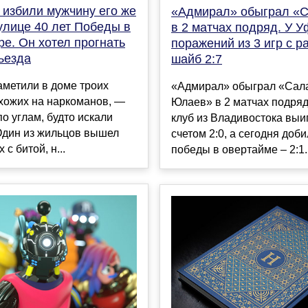
 избили мужчину его же
«Адмирал» обыграл «
улице 40 лет Победы в
в 2 матчах подряд. У 
е. Он хотел прогнать
поражений из 3 игр с р
ъезда
шайб 2:7
аметили в доме троих
«Адмирал» обыграл «Сал
хожих на наркоманов, —
Юлаев» в 2 матчах подряд
о углам, будто искали
клуб из Владивостока выи
Один из жильцов вышел
счетом 2:0, а сегодня доб
 с битой, н...
победы в овертайме – 2:1..