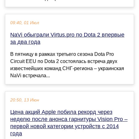
09:40, 01 Июл
NaVi обыграли Virtus.pro по Dota 2 впервые
за два года
В пятницу в рамках третьего сезона Dota Pro
Circuit EEU по Dota 2 состоялась встреча двух
известнейших команд СНГ-региона – украинская
NaVi встречала...
20:50, 13 Июн
Цена акций Apple побила рекорд через
неделю после анонса гарнитуры Vision Pro –
первой новой категории устройств с 2014
года