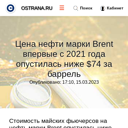
☰
OSTRANA.RU
Поиск
Кабинет
Новости
»
Цена нефти марки Brent
Тренды новостей
»
впервые с 2021 года
опустилась ниже $74 за
Рубрики
»
баррель
Правила
»
Опубликовано: 17:10, 15.03.2023
Контакт
»
Стоимость майских фьючерсов на
нефть марки Brent опустилась ниже