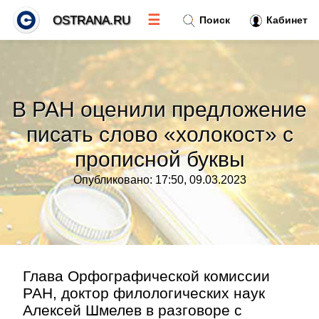
☰
OSTRANA.RU
Поиск
Кабинет
Новости
»
В РАН оценили предложение
Тренды новостей
»
писать слово «холокост» с
прописной буквы
Рубрики
»
Опубликовано: 17:50, 09.03.2023
Правила
»
Контакт
»
Глава Орфографической комиссии
РАН, доктор филологических наук
Алексей Шмелев в разговоре с