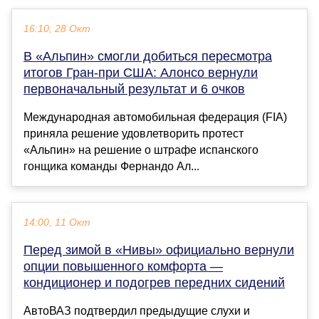
16:10, 28 Окт
В «Альпин» смогли добиться пересмотра
итогов Гран-при США: Алонсо вернули
первоначальный результат и 6 очков
Международная автомобильная федерация (FIA)
приняла решение удовлетворить протест
«Альпин» на решение о штрафе испанского
гонщика команды Фернандо Ал...
14:00, 11 Окт
Перед зимой в «Нивы» официально вернули
опции повышенного комфорта —
кондиционер и подогрев передних сидений
АвтоВАЗ подтвердил предыдущие слухи и