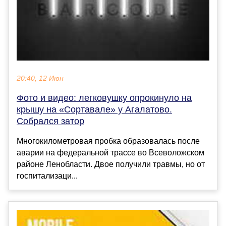
20:40, 12 Июн
Фото и видео: легковушку опрокинуло на
крышу на «Сортавале» у Агалатово.
Собрался затор
Многокилометровая пробка образовалась после
аварии на федеральной трассе во Всеволожском
районе Ленобласти. Двое получили травмы, но от
госпитализаци...