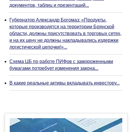
документов, таблиц и презентаций...
Губернатор Александр Богомаз: «Продукты,
которые производятся на территории Брянской
области, должны присутствовать в торговых сетях,
и на их цену не должны накладывались издержки
логистической цепочки!»...
Схема ЦБ по работе ПИФов с замороженными
бумагами потребует изменения закона...
В какие реальные активы вкладывать инвестору...