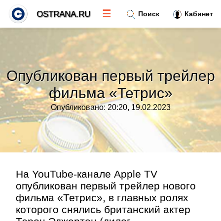
☰
OSTRANA.RU
Поиск
Кабинет
Новости
»
Опубликован первый трейлер
Тренды новостей
»
фильма «Тетрис»
Опубликовано: 20:20, 19.02.2023
Рубрики
»
Правила
»
Контакт
»
На YouTube-канале Apple TV
опубликован первый трейлер нового
фильма «Тетрис», в главных ролях
которого снялись британский актер