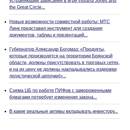
устраняющий зависания в игре Indiana Jones and
the Great Circle...
Новые возможности совместной работы: МТС
Линк представил инструмент для создания
документов, таблиц и презентаций...
Губернатор Александр Богомаз: «Продукты,
которые производятся на территории Брянской
области, должны присутствовать в торговых сетях,
и на их цену не должны накладывались издержки
логистической цепочки!»...
Схема ЦБ по работе ПИФов с замороженными
бумагами потребует изменения закона...
В какие реальные активы вкладывать инвестору...