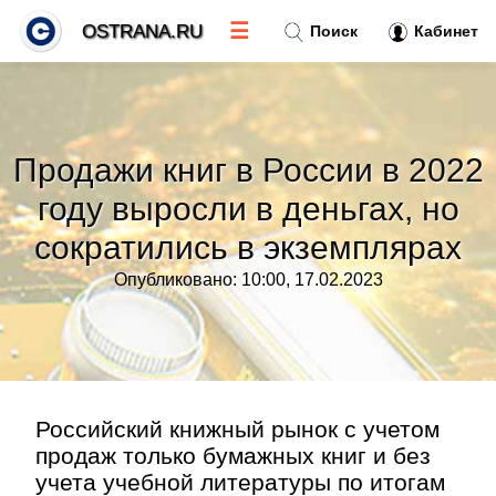
☰
OSTRANA.RU
Поиск
Кабинет
Новости
»
Продажи книг в России в 2022
Тренды новостей
»
году выросли в деньгах, но
сократились в экземплярах
Рубрики
»
Опубликовано: 10:00, 17.02.2023
Правила
»
Контакт
»
Российский книжный рынок с учетом
продаж только бумажных книг и без
учета учебной литературы по итогам