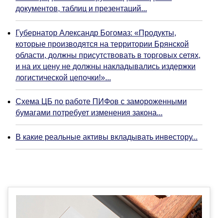
документов, таблиц и презентаций...
Губернатор Александр Богомаз: «Продукты,
которые производятся на территории Брянской
области, должны присутствовать в торговых сетях,
и на их цену не должны накладывались издержки
логистической цепочки!»...
Схема ЦБ по работе ПИФов с замороженными
бумагами потребует изменения закона...
В какие реальные активы вкладывать инвестору...