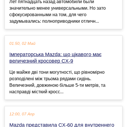
Лет пятнадцать назад автомобили были
значительно менее универсальными. Но зато
сфокусированными на том, для чего
задумывались: полноприводники отличн...
01:50, 02 Май
Імператорська Mazda: що цікавого має
величезний кросовер CX-9
Це майже дві тони могутності, що рівномірно
розподілені між трьома рядами сидінь.
Величезний, довжиною більше 5-ти метрів, та
насправді місткий кросс...
12:00, 07 Апр
Mazda представила CX-60 для внутреннего