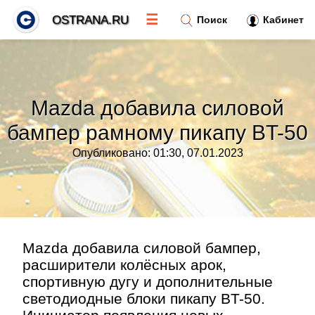
☰
OSTRANA.RU
Поиск
Кабинет
Новости
»
Mazda добавила силовой
Тренды новостей
»
бампер рамному пикапу BT-50
Опубликовано: 01:30, 07.01.2023
Рубрики
»
Правила
»
Контакт
»
Mazda добавила силовой бампер,
расширители колёсных арок,
спортивную дугу и дополнительные
светодиодные блоки пикапу BT-50.