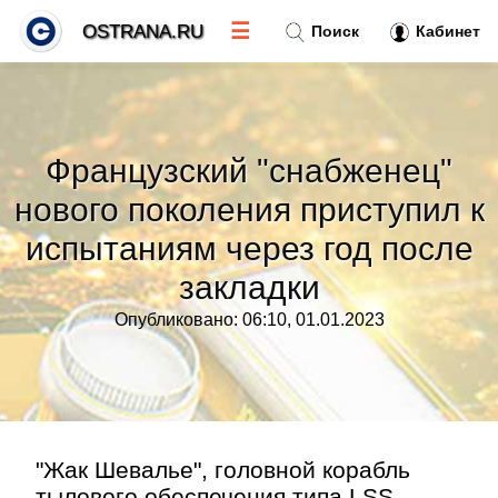
☰
OSTRANA.RU
Поиск
Кабинет
Новости
»
Французский "снабженец"
Тренды новостей
»
нового поколения приступил к
испытаниям через год после
Рубрики
»
закладки
Правила
»
Опубликовано: 06:10, 01.01.2023
Контакт
»
"Жак Шевалье", головной корабль
тылового обеспечения типа LSS,