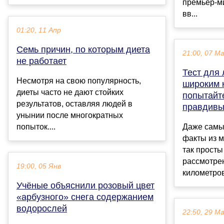
премьер-м
вв...
01:20, 11 Апр
Семь причин, по которым диета
21:00, 07 М
не работает
Тест для 
Несмотря на свою популярность,
широким 
диеты часто не дают стойких
попытайте
результатов, оставляя людей в
правдивы
унынии после многократных
попыток....
Даже самы
факты из м
так прост
рассмотрен
19:00, 05 Янв
километров
Учёные объяснили розовый цвет
«арбузного» снега содержанием
водорослей
22:50, 29 М