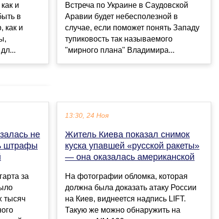
как и
Встреча по Украине в Саудовской
быть в
Аравии будет небесполезной в
 как и
случае, если поможет понять Западу
ы,
тупиковость так называемого
дл...
"мирного плана" Владимира...
13:30, 24 Ноя
залась не
Житель Киева показал снимок
ть штрафы
куска упавшей «русской ракеты»
й
— она оказалась американской
гарта за
На фотографии обломка, которая
было
должна была доказать атаку России
х тысяч
на Киев, виднеется надпись LIFT.
ного
Такую же можно обнаружить на