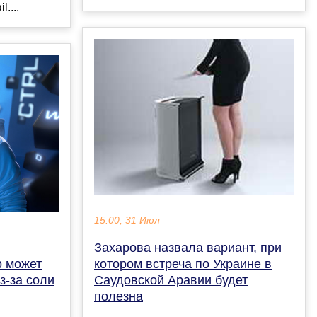
....
15:00, 31 Июл
Захарова назвала вариант, при
р может
котором встреча по Украине в
з-за соли
Саудовской Аравии будет
полезна