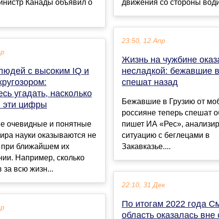
инистр Канады объявил о
движения со стороны водит
23:50, 12 Апр
ар
Жизнь на чужбине оказ
людей с высоким IQ и
несладкой: бежавшие в
кругозором:
спешат назад
сь угадать, насколько
Бежавшие в Грузию от мо
 эти цифры
россияне теперь спешат о
е очевидные и понятные
пишет ИА «Рес», анализи
ира науки оказываются не
ситуацию с беглецами в
ы при ближайшем их
Закавказье....
ии. Например, сколько
 за всю жизн...
22:10, 31 Дек
По итогам 2022 года С
ар
область оказалась вне 