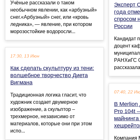
Учёные рассказали о таком
Эксперт 
необычном явлении, как «арбузный»
года отм
снег.«Арбузный» снег, или «кровь
спросом 
ледника», — явление, при котором
России
морозостойкие водоросли...
Кандидат п
доцент каф
муниципал
17:30, 13 Июн
РАНХиГС О
рассказала 
Как сделать скульптуру из тени:
волшебное творчество Диета
Вигмана
07:40, 22 И
Традиционная логика гласит, что
художник создает двумерное
В Merlion
изображение, а скульптор –
Pro 104t 
трехмерное, независимо от
майнинга 
материалов, которые они при этом
хешрейто
испо...
Компания M