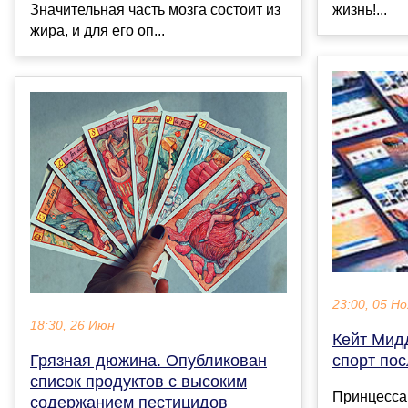
Значительная часть мозга состоит из
жизнь!...
жира, и для его оп...
23:00, 05 Но
18:30, 26 Июн
Кейт Мид
Грязная дюжина. Опубликован
спорт по
список продуктов с высоким
Принцесса
содержанием пестицидов