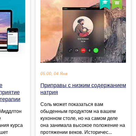
05:00, 04 Янв
е
Приправы с низким содержанием
приятие
натрия
отерапии
Соль может показаться вам
 Миддлтон
обыденным продуктом на вашем
е
кухонном столе, но на самом деле
ания курса
она занимала высокое положение на
ишет
протяжении веков. Историчес...