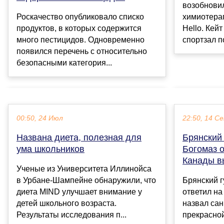
возобнови
Роскачество опубликовало списко
химиотера
продуктов, в которых содержится
Hello. Кей
много пестицидов. Одновременно
спортзал п
появился перечень с относительно
безопасными категория...
00:50, 24 Июл
22:50, 14 С
Названа диета, полезная для
Брянский
ума школьников
Богомаз о
Канады в
Ученые из Университета Иллинойса
в Урбане-Шампейне обнаружили, что
Брянский 
диета MIND улучшает внимание у
ответил на
детей школьного возраста.
назвал сан
Результаты исследования п...
прекрасной