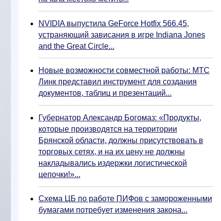
NVIDIA выпустила GeForce Hotfix 566.45,
устраняющий зависания в игре Indiana Jones
and the Great Circle...
Новые возможности совместной работы: МТС
Линк представил инструмент для создания
документов, таблиц и презентаций...
Губернатор Александр Богомаз: «Продукты,
которые производятся на территории
Брянской области, должны присутствовать в
торговых сетях, и на их цену не должны
накладывались издержки логистической
цепочки!»...
Схема ЦБ по работе ПИФов с замороженными
бумагами потребует изменения закона...