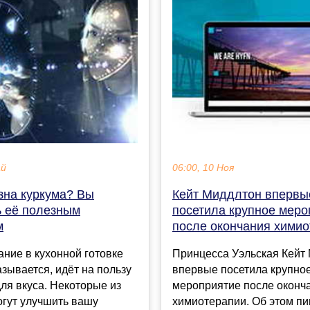
ай
06:00, 10 Ноя
зна куркума? Вы
Кейт Миддлтон впервы
ь её полезным
посетила крупное меро
м
после окончания хими
ние в кухонной готовке
Принцесса Уэльская Кейт
азывается, идёт на пользу
впервые посетила крупно
для вкуса. Некоторые из
мероприятие после оконч
огут улучшить вашу
химиотерапии. Об этом п