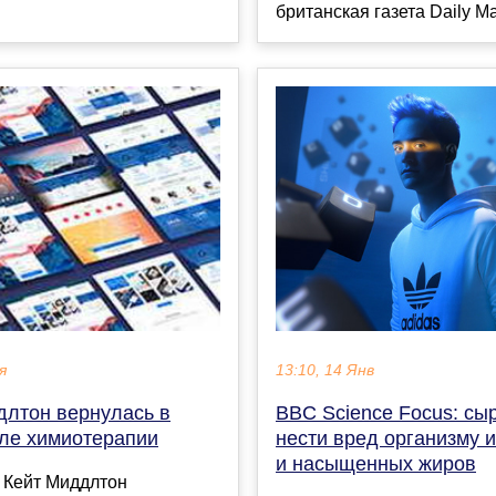
британская газета Daily Mail
13:10, 14 Янв
я
BBC Science Focus: сы
длтон вернулась в
нести вред организму и
сле химиотерапии
и насыщенных жиров
 Кейт Миддлтон