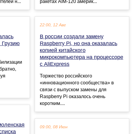
елей н...
ракетах AIM-120 америк...
22:00, 12 Авг
алась
В россии создали замену
 Грузию
Raspberry Pi, но она оказалась
копией китайского
микрокомпьютера на процессоре
билизации
с AliExpress
братно,
руя
Торжество российского
«инновационного сообщества» в
связи с выпуском замены для
Raspberry Pi оказалось очень
коротким....
моленская
09:00, 08 Июн
списка