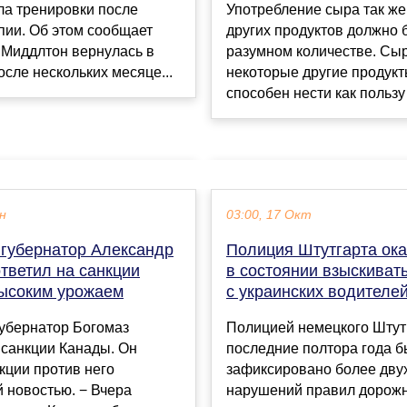
Употребление сыра так же 
ла тренировки после
других продуктов должно 
пии. Об этом сообщает
разумном количестве. Сыр,
т Миддлтон вернулась в
некоторые другие продукт
осле нескольких месяце...
способен нести как пользу 
ен
03:00, 17 Окт
 губернатор Александр
Полиция Штутгарта ока
тветил на санкции
в состоянии взыскива
ысоким урожаем
с украинских водителе
губернатор Богомаз
Полицией немецкого Штут
 санкции Канады. Он
последние полтора года 
кции против него
зафиксировано более дву
 новостью. − Вчера
нарушений правил дорож