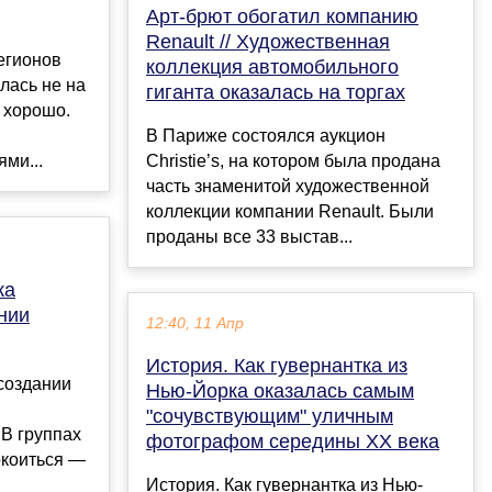
Арт-брют обогатил компанию
Renault // Художественная
егионов
коллекция автомобильного
лась не на
гиганта оказалась на торгах
 хорошо.
В Париже состоялся аукцион
ми...
Christie’s, на котором была продана
часть знаменитой художественной
коллекции компании Renault. Были
проданы все 33 выстав...
ка
нии
12:40, 11 Апр
История. Как гувернантка из
создании
Нью-Йорка оказалась самым
"сочувствующим" уличным
В группах
фотографом середины XX века
окоиться —
История. Как гувернантка из Нью-