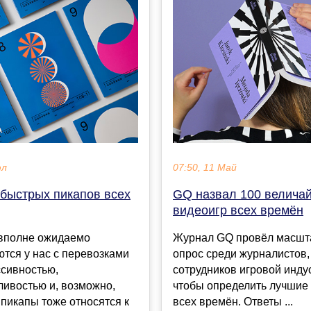
юл
07:50, 11 Май
 быстрых пикапов всех
GQ назвал 100 велича
видеоигр всех времён
 вполне ожидаемо
Журнал GQ провёл масш
тся у нас с перевозками
опрос среди журналистов,
ссивностью,
сотрудников игровой инду
ивостью и, возможно,
чтобы определить лучшие
 пикапы тоже относятся к
всех времён. Ответы ...