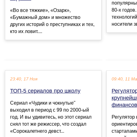
популярны
80-х годов
«Во все тяжкие», «Озарк»,
технологий
«Бумажный дом» и множество
носители зв
других историй о преступниках и тех,
кто их ловит....
23:40, 17 Ноя
09:40, 11 М
ТОП-5 сериалов про школу
Регулято
крупнейш
Сериал «Чудики и чокнутые"
финансов
выходил в период с 99 по 2000-ый
год. И вы удивитесь, но этот сериал
Регулятор
снял тот же режиссер, что создал
ориентиро
«Сорокалетнего девст...
стартапами