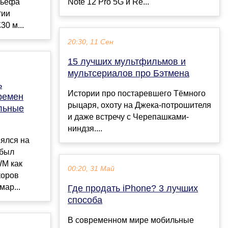
льефа
Note 12 Pro 5G и Re...
тии
0 м...
20:30, 11 Сен
15 лучших мультфильмов и
мультсериалов про Бэтмена
ь
Истории про постаревшего Тёмного
ремен
рыцаря, охоту на Джека-потрошителя
льные
и даже встречу с Черепашками-
ниндзя....
ялся на
 был
WM как
00:20, 31 Май
коров
мар...
Где продать iPhone? 3 лучших
способа
В современном мире мобильные