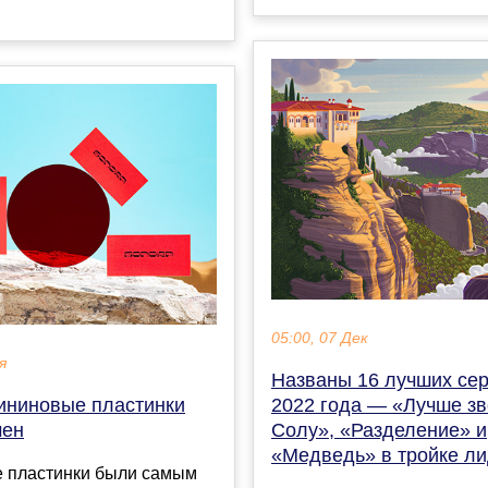
05:00, 07 Дек
я
Названы 16 лучших се
ининовые пластинки
2022 года — «Лучше зв
мен
Солу», «Разделение» и
«Медведь» в тройке л
 пластинки были самым