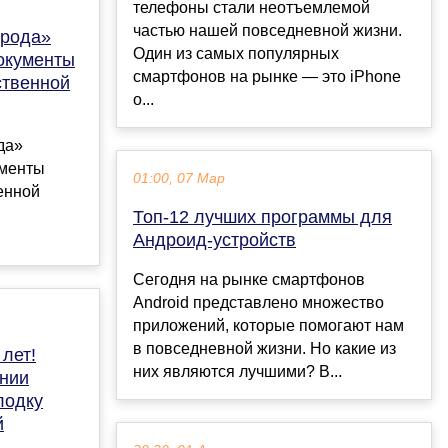
телефоны стали неотъемлемой
частью нашей повседневной жизни.
арода»
Один из самых популярных
окументы
смартфонов на рынке — это iPhone
ственной
о...
да»
ументы
01:00, 07 Мар
енной
Топ-12 лучших программы для
Андроид-устройств
Сегодня на рынке смартфонов
Android представлено множество
приложений, которые помогают нам
в повседневной жизни. Но какие из
лет!
них являются лучшими? В...
ании
лодку
й