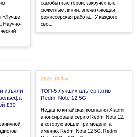
им
самобытные герои, закрученные
сюжетные линии, впечатляющая
л «Лучше
режиссерская работа... У каждого
. Научно-
сво...
ический
21:20, 14 Янв
и изъяли
ТОП-5 лучших альтернатив
 рельефа
Redmi Note 12 5G
ой £30
Недавно китайская компания Xiaomi
анонсировала серию Redmi Note 12,
граничной
в которую вошли три модели, а
ндистов
именно, Redmi Note 12 5G, Redmi