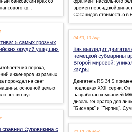
ный банковский крах со
фрагмент наскального ре
ансового кр...
времен персидской динас
Сасанидов стоимостью в £3
г
04:50, 10 Апр
тива: 5 самых грозных
ийских орудий ушедших
Как выглядит двигател
немецкой субмарины в
Второй мировой: уника
изобретения пороха,
кадры
ений инженеров из разных
да порождал на свет
Двигатель RS 34 S примен
машины, основной целью
подлодках XXIII серии. Он
ло нести опус...
разработан компанией M
дизель-генератор для лин
"Бисмарк" и "Тирпиц". Сум
к
 сравнил Суровикина с
22:10, 05 Май