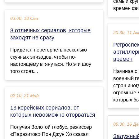
самый круп
времен фин
03:00, 18 Сен
8 отличных сериалов, которые
20:30, 11 Ав
заходят не сразу
Ретроспек
Придётся перетерпеть несколько
артиллер
скучных эпизодов, чтобы по-
времен
настоящему втянуться. Но эти шоу
того стоят....
Начиная с 
военный г
стран иног
огромные 
02:10, 21 Май
которых бы
13 корейских сериалов, от
которых невозможно оторваться
05:30, 16 Де
Получая Золотой глобус, режиссер
«Паразитов» Пон Джун Хо сказал:
Залужный