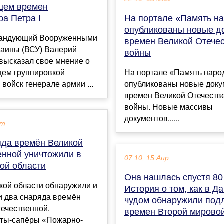
цем времен
а Петра I
На портале «Память н
опубликованы новые д
мандующий Вооруженными
времен Великой Отече
раины (ВСУ) Валерий
войны
высказал свое мнение о
ем группировкой
На портале «Память наро
 войск генерале армии ...
опубликованы новые док
времен Великой Отечеств
войны. Новые массивы
документов......
кт
яда времён Великой
енной уничтожили в
07:10, 15 Апр
ой области
Она нашлась спустя 80 
кой области обнаружили и
История о том, как в Д
и два снаряда времён
чудом обнаружили под
течественной.
времен Второй мирово
ты-сапёры «Пожарно-