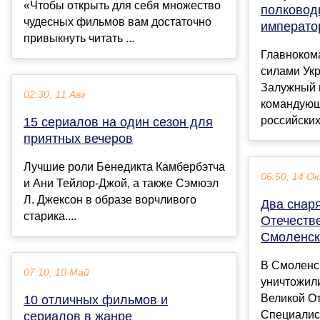
«Чтобы открыть для себя множество
полковод
чудесных фильмов вам достаточно
император
привыкнуть читать ...
Главноко
силами Ук
Залужный 
02:30, 11 Авг
командующ
российских
15 сериалов на один сезон для
приятных вечеров
Лучшие роли Бенедикта Камбербэтча
06:50, 14 О
и Ани Тейлор-Джой, а также Сэмюэл
Л. Джексон в образе ворчливого
Два снар
старика....
Отечеств
Смоленск
В Смоленс
07:10, 10 Май
уничтожил
Великой О
10 отличных фильмов и
Специалис
сериалов в жанре