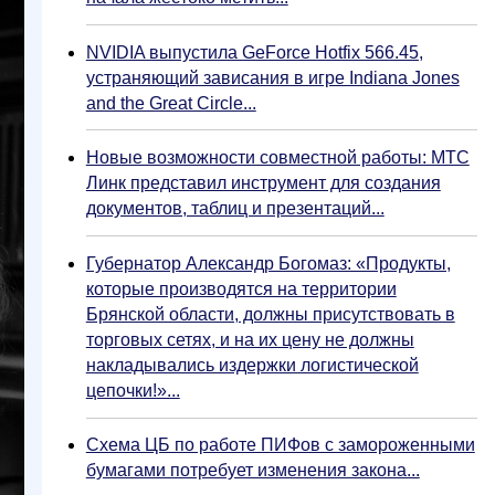
NVIDIA выпустила GeForce Hotfix 566.45,
устраняющий зависания в игре Indiana Jones
and the Great Circle...
Новые возможности совместной работы: МТС
Линк представил инструмент для создания
документов, таблиц и презентаций...
Губернатор Александр Богомаз: «Продукты,
которые производятся на территории
Брянской области, должны присутствовать в
торговых сетях, и на их цену не должны
накладывались издержки логистической
цепочки!»...
Схема ЦБ по работе ПИФов с замороженными
бумагами потребует изменения закона...