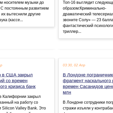
м носителем музыки до
Топ-16 выглядит следующ
. С постоянным развитием
образом:Криминально-
 их вытеснили другие
драматический телесериа
ука (кассе...
звоните Солу» — 23 балла
фантастический психолог
триллер...
ар
03:30, 02 Апр
р в США закрыл
В Лондоне пограничник
ий со времен
фрагмент наскального
ого кризиса банк
времен Сасанидов цен
млн
 в Калифорнии закрыл
ванный на работу со
В Лондоне сотрудники по
 Silicon Valley Bank. Это
стражи изъяли у контраба