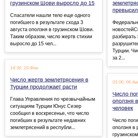
грузинском Шови выросло до 15
землетря
превысило
Спасатели нашли тело еще одного
погибшего в результате схода 3
Федеральн
августа оползня в грузинском Шови.
новостейС
Таким образом, число жертв стихии
разбирать 
выросло до 15 чел...
разрушите
Турции. Ч
за 2...
14:30, 19 Фев
Число жертв землетрясения в
01:00, 06 Ав
Турции продолжает расти
Число по
Глава Управления по чрезвычайным
оползня в
ситуациям Турции Юнус Сезер
человек
сообщил в воскресенье, что число
погибших в результате недавних
Число поги
землетрясений в республи...
оползня в 
грузинско