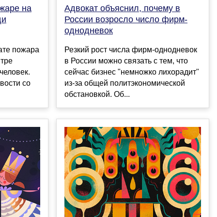
жаре на
Адвокат объяснил, почему в
ди
России возросло число фирм-
однодневок
ате пожара
Резкий рост числа фирм-однодневок
нтре
в России можно связать с тем, что
человек.
сейчас бизнес "немножко лихорадит"
вости со
из-за общей политэкономической
обстановкой. Об...