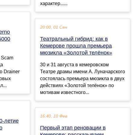
характер......
20:00, 01 Сен
erno
5000
Театральный гибрид: как в
Кемерове прошла премьера
мюзикла «Золотой телёнок»
и Scam
да
30 и 31 августа в кемеровском
o Drainer
Театре драмы имени А. Луначарского
ковых
состоялась премьера мюзикла в двух
...
действиях «Золотой телёнок» по
мотивам известного...
16:40, 10 Фев
0-летие
о
Первый этап реновации в
Кемерове: рассказываем