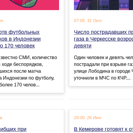
кт
07:00, 31 Окт
ртв футбольных
Число пострадавших п
ков в Индонезии
газа в Черкесске возро
о 170 человек
девяти
известно СМИ, количество
Один человек и девять че
 ходе беспорядков,
пострадали при взрыве га
шихся после матча
улице Лободина в городе 
а Индонезии по футболу,
уточнили в МЧС по КЧР....
более 170 челов...
ев
20:00, 26 Июн
гибших при
В Кемерове готовят к 