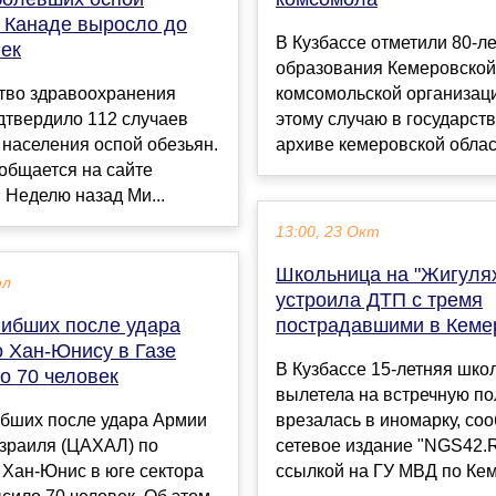
в Канаде выросло до
В Кузбассе отметили 80-л
век
образования Кемеровской
тво здравоохранения
комсомольской организац
дтвердило 112 случаев
этому случаю в государст
населения оспой обезьян.
архиве кемеровской област
общается на сайте
 Неделю назад Ми...
13:00, 23 Окт
Школьница на "Жигуля
юл
устроила ДТП с тремя
гибших после удара
пострадавшими в Кеме
 Хан-Юнису в Газе
В Кузбассе 15-летняя шко
о 70 человек
вылетела на встречную по
ибших после удара Армии
врезалась в иномарку, со
зраиля (ЦАХАЛ) по
сетевое издание "NGS42.
 Хан-Юнис в юге сектора
ссылкой на ГУ МВД по Кем