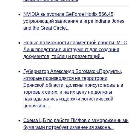
NVIDIA выпустила GeForce Hotfix 566.45,
устраняющий зависания в игре Indiana Jones
and the Great Circle...
Новые возможности совместной работы: МТС
Линк представил инструмент для создания
документов, таблиц и презентаций...
Губернатор Александр Богомаз: «Продукты,
которые производятся на территории
Брянской области, должны присутствовать в
торговых сетях, и на их цену не должны
накладывались издержки логистической
цепочки!»...
Схема ЦБ по работе ПИФов с замороженными
бумагами потребует изменения закона...