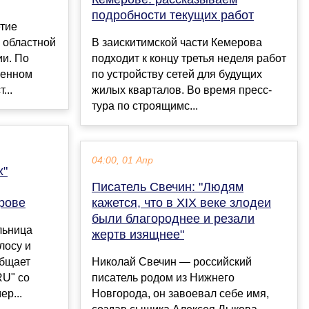
подробности текущих работ
етие
 областной
В заискитимской части Кемерова
ии. По
подходит к концу третья неделя работ
венном
по устройству сетей для будущих
...
жилых кварталов. Во время пресс-
тура по строящимс...
04:00, 01 Апр
х"
Писатель Свечин: "Людям
рове
кажется, что в XIX веке злодеи
были благороднее и резали
льница
жертв изящнее"
лосу и
общает
Николай Свечин — российский
RU" со
писатель родом из Нижнего
ер...
Новгорода, он завоевал себе имя,