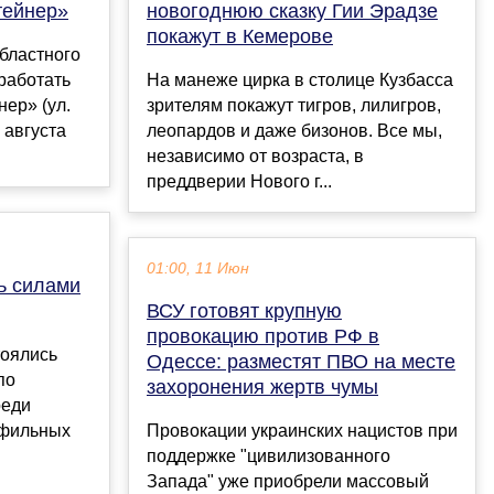
тейнер»
новогоднюю сказку Гии Эрадзе
покажут в Кемерове
бластного
 работать
На манеже цирка в столице Кузбасса
нер» (ул.
зрителям покажут тигров, лилигров,
 августа
леопардов и даже бизонов. Все мы,
независимо от возраста, в
преддверии Нового г...
01:00, 11 Июн
ь силами
ВСУ готовят крупную
провокацию против РФ в
тоялись
Одессе: разместят ПВО на месте
по
захоронения жертв чумы
реди
офильных
Провокации украинских нацистов при
поддержке "цивилизованного
Запада" уже приобрели массовый