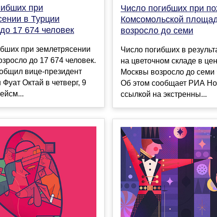
гибших при
Число погибших при по
сении в Турции
Комсомольской площа
до 17 674 человек
возросло до семи
ибших при землетрясении
Число погибших в результ
озросло до 17 674 человек.
на цветочном складе в це
ообщил вице-президент
Москвы возросло до семи 
 Фуат Октай в четверг, 9
Об этом сообщает РИА Но
йсм...
ссылкой на экстренны...