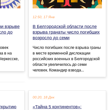
12:50, 17 Янв
ри взрыве
В Белгородской области после
сло до
взрыва гранаты число погибших
возросло до семи
ловек
Число погибших после взрыва граны
за в на
в месте временной дислокации
Черкесске,
российских военных в Белгородской
области увеличилось до семи
человек. Командир взвода...
00:20, 18 Дек
открытию
«Тайна 5 континентов»: