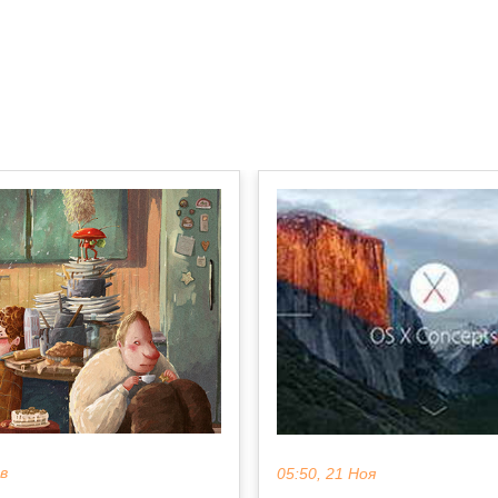
ев
05:50, 21 Ноя