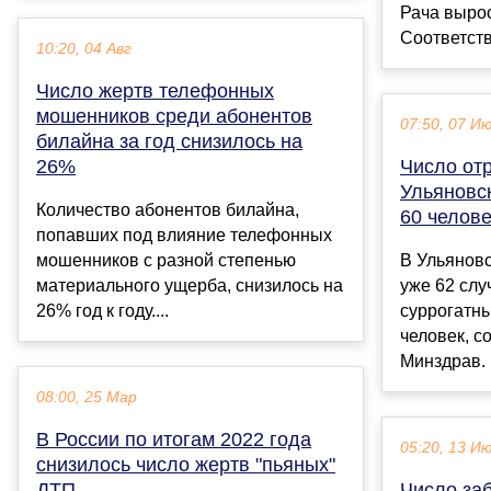
Рача вырос
Соответств
10:20, 04 Авг
Число жертв телефонных
мошенников среди абонентов
07:50, 07 И
билайна за год снизилось на
26%
Число от
Ульяновс
Количество абонентов билайна,
60 челове
попавших под влияние телефонных
мошенников с разной степенью
В Ульянов
материального ущерба, снизилось на
уже 62 слу
26% год к году....
суррогатны
человек, 
Минздрав. 
08:00, 25 Мар
В России по итогам 2022 года
05:20, 13 И
снизилось число жертв "пьяных"
ДТП
Число за