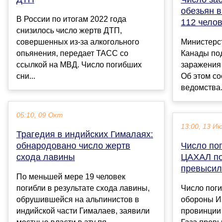
обезьян 
В России по итогам 2022 года
112 чело
снизилось число жертв ДТП,
совершенных из-за алкогольного
Министерс
опьянения, передает ТАСС со
Канады по
ссылкой на МВД. Число погибших
заражения 
сни...
Об этом со
ведомства.
05:10, 09 Окт
13:00, 13 И
Трагедия в индийских Гималаях:
обнародовано число жертв
Число по
схода лавины
ЦАХАЛ по
превысил
По меньшей мере 19 человек
погибли в результате схода лавины,
Число пог
обрушившейся на альпинистов в
обороны И
индийской части Гималаев, заявили
провинции