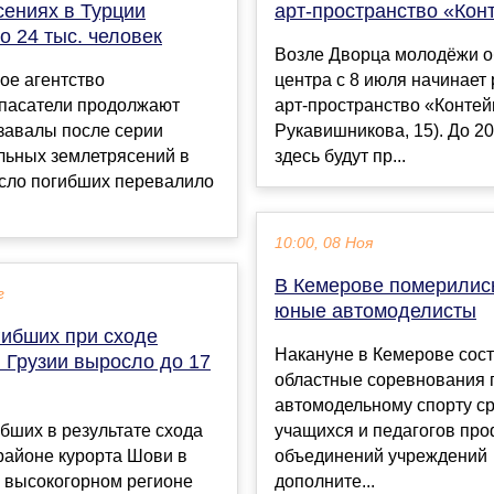
сениях в Турции
арт-пространство «Кон
 24 тыс. человек
Возле Дворца молодёжи о
ое агентство
центра с 8 июля начинает
пасатели продолжают
арт-пространство «Контей
завалы после серии
Рукавишникова, 15). До 20
льных землетрясений в
здесь будут пр...
исло погибших перевалило
10:00, 08 Ноя
В Кемерове померилис
г
юные автомоделисты
гибших при сходе
Накануне в Кемерове сос
 Грузии выросло до 17
областные соревнования 
автомодельному спорту с
бших в результате схода
учащихся и педагогов пр
районе курорта Шови в
объединений учреждений
м высокогорном регионе
дополните...