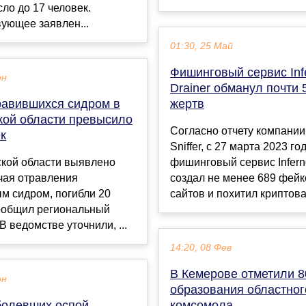
ло до 17 человек.
ующее заявлен...
01:30, 25 Май
Фишинговый сервис Inf
юн
Drainer обманул почти 
равившихся сидром в
жертв
кой области превысило
Согласно отчету компани
к
Sniffer, с 27 марта 2023 го
ской области выявлено
фишинговый сервис Infern
чая отравления
создал не менее 689 фей
м сидром, погибли 20
сайтов и похитил криптовал
сообщил региональный
В ведомстве уточнили, ...
14:20, 08 Фев
В Кемерове отметили 8
юн
образования областног
болевших оспой
комсомола