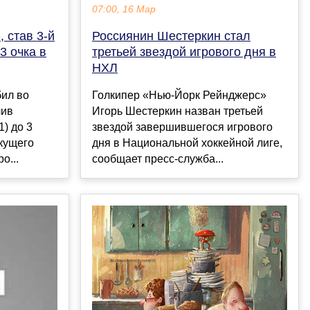
07:00, 16 Мар
 став 3-й
Россиянин Шестеркин стал
3 очка в
третьей звездой игрового дня в
НХЛ
бил во
Голкипер «Нью‑Йорк Рейнджерс»
лив
Игорь Шестеркин назван третьей
) до 3
звездой завершившегося игрового
екущего
дня в Национальной хоккейной лиге,
о...
сообщает пресс‑служба...