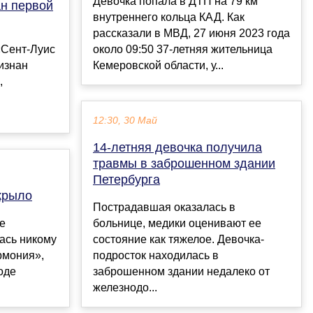
Девочка попала в ДТП на 79 км
ан первой
внутреннего кольца КАД. Как
рассказали в МВД, 27 июня 2023 года
«Сент‑Луис
около 09:50 37-летняя жительница
изнан
Кемеровской области, у...
,
12:30, 30 Май
14-летняя девочка получила
травмы в заброшенном здании
Петербурга
крыло
Пострадавшая оказалась в
ке
больнице, медики оценивают ее
ась никому
состояние как тяжелое. Девочка-
рмония»,
подросток находилась в
оде
заброшенном здании недалеко от
железнодо...