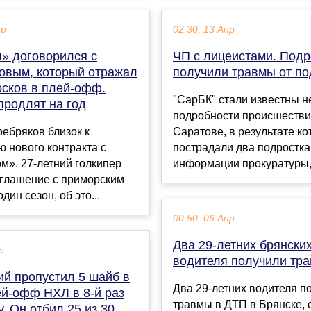
ар
02:30, 13 Апр
» договорился с
ЧП с лицеистами. Подр
овым, который отражал
получили травмы от по
осков в плей-офф.
"СарБК" стали известны 
продлят на год
подробности происшестви
ебряков близок к
Саратове, в результате ко
 нового контракта с
пострадали два подростка
м». 27-летний голкипер
информации прокуратуры, 
оглашение с приморским
дин сезон, об это...
00:50, 06 Апр
Два 29-летних брянски
р
водителя получили тр
ий пропустил 5 шайб в
Два 29-летних водителя п
ей-офф НХЛ в 8-й раз
травмы в ДТП в Брянске,
у. Он отбил 25 из 30