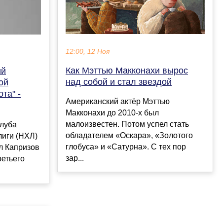
12:00, 12 Ноя
Как Мэттью Макконахи вырос
ий
над собой и стал звездой
ой
та" -
Американский актёр Мэттью
Макконахи до 2010-х был
малоизвестен. Потом успел стать
луба
обладателем «Оскара», «Золотого
лиги (НХЛ)
глобуса» и «Сатурна». С тех пор
л Капризов
зар...
ретьего