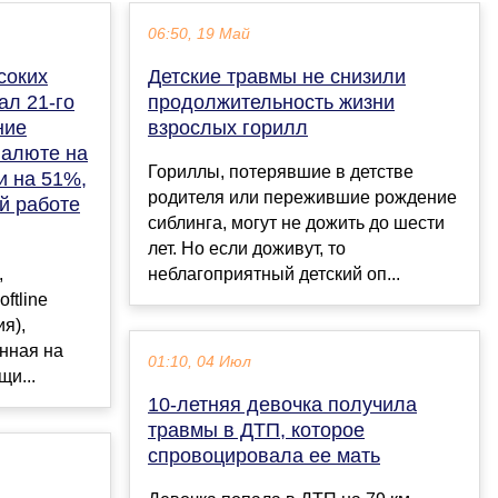
06:50, 19 Май
соких
Детские травмы не снизили
ал 21-го
продолжительность жизни
ние
взрослых горилл
валюте на
Гориллы, потерявшие в детстве
и на 51%,
родителя или пережившие рождение
й работе
сиблинга, могут не дожить до шести
лет. Но если доживут, то
,
неблагоприятный детский оп...
ftline
я),
нная на
01:10, 04 Июл
щи...
10-летняя девочка получила
травмы в ДТП, которое
спровоцировала ее мать