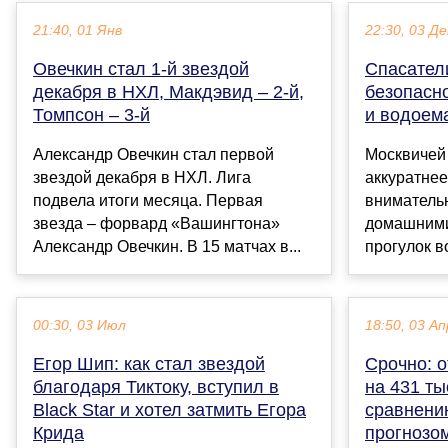
21:40, 01 Янв
22:30, 03 Де
Овечкин стал 1-й звездой
Спасател
декабря в НХЛ, Макдэвид – 2-й,
безопасно
Томпсон – 3-й
и водоема
Александр Овечкин стал первой
Москвичей
звездой декабря в НХЛ. Лига
аккуратнее
подвела итоги месяца. Первая
внимательн
звезда – форвард «Вашингтона»
домашними
Александр Овечкин. В 15 матчах в...
прогулок во
00:30, 03 Июл
18:50, 03 Ап
Егор Шип: как стал звездой
Срочно: о
благодаря Тиктоку, вступил в
на 431 ты
Black Star и хотел затмить Егора
сравнени
Крида
прогнозом