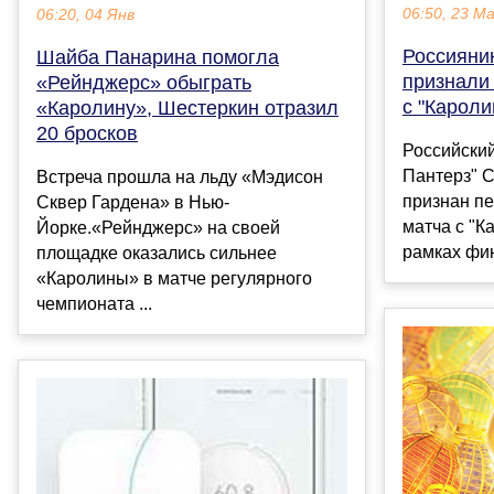
06:50, 23 М
06:20, 04 Янв
Россияни
Шайба Панарина помогла
признали
«Рейнджерс» обыграть
с "Кароли
«Каролину», Шестеркин отразил
20 бросков
Российски
Пантерз" 
Встреча прошла на льду «Мэдисон
признан пе
Сквер Гардена» в Нью-
матча с "К
Йорке.«Рейнджерс» на своей
рамках фин
площадке оказались сильнее
«Каролины» в матче регулярного
чемпионата ...