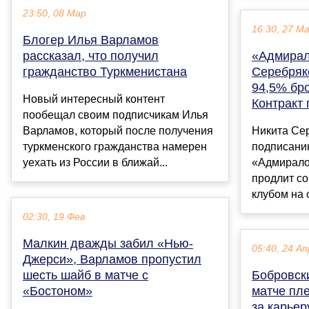
23:50, 08 Мар
16:30, 27 М
Блогер Илья Варламов
рассказал, что получил
«Адмирал
гражданство Туркменистана
Серебряк
94,5% бр
Новый интересный контент
Контракт 
пообещал своим подписчикам Илья
Варламов, который после получения
Никита Сер
туркменского гражданства намерен
подписанию
уехать из России в ближай...
«Адмирало
продлит с
клубом на о
02:30, 19 Фев
Малкин дважды забил «Нью-
05:40, 24 Ап
Джерси», Варламов пропустил
шесть шайб в матче с
Бобровск
«Бостоном»
матче пл
за карьер