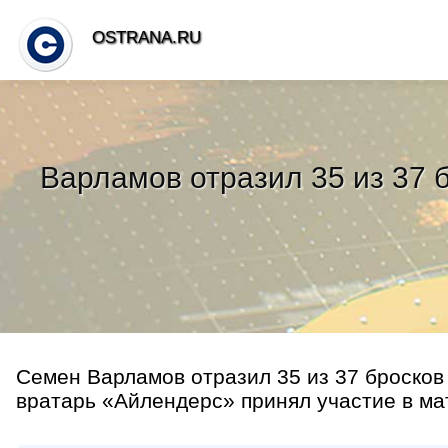
OSTRANA.RU
Варламов отразил 35 из 37 б
Семен Варламов отразил 35 из 37 бросков 
вратарь «Айлендерс» принял участие в мат