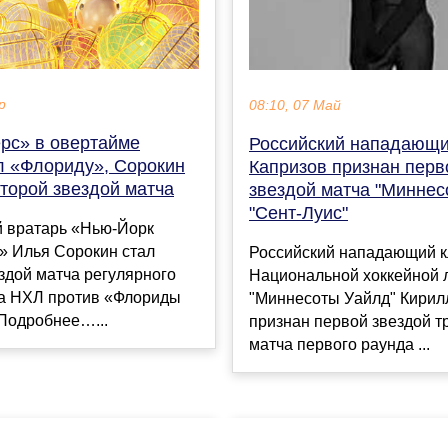
р
08:10, 07 Май
рс» в овертайме
Российский нападающ
л «Флориду», Сорокин
Капризов признан перв
торой звездой матча
звездой матча "Миннесо
"Сент-Луис"
й вратарь «Нью-Йорк
» Илья Сорокин стал
Российский нападающий к
здой матча регулярного
Национальной хоккейной 
а НХЛ против «Флориды
"Миннесоты Уайлд" Кирил
 Подробнее…...
признан первой звездой т
матча первого раунда ...