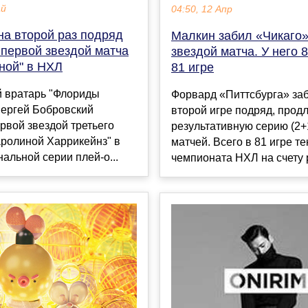
ай
04:50, 12 Апр
на второй раз подряд
Малкин забил «Чикаго»,
 первой звездой матча
звездой матча. У него 8
ной" в НХЛ
81 игре
й вратарь "Флориды
Форвард «Питтсбурга» за
Сергей Бобровский
второй игре подряд, прод
рвой звездой третьего
результативную серию (2+1
аролиной Харрикейнз" в
матчей. Всего в 81 игре т
альной серии плей-о...
чемпионата НХЛ на счету р