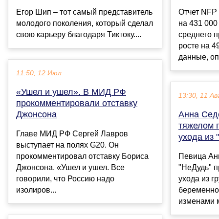
Егор Шип – тот самый представитель
Отчет NFP
молодого поколения, который сделал
на 431 000
свою карьеру благодаря Тиктоку....
среднего п
росте на 49
данные, оп
11:50, 12 Июл
«Ушел и ушел». В МИД РФ
13:30, 11 Ав
прокомментировали отставку
Джонсона
Анна Сед
тяжелом 
Главе МИД РФ Сергей Лавров
ухода из 
выступает на полях G20. Он
прокомментировал отставку Бориса
Певица Ан
Джонсона. «Ушел и ушел. Все
"НеДудь" п
говорили, что Россию надо
ухода из г
изолиров...
беременнос
изменами м