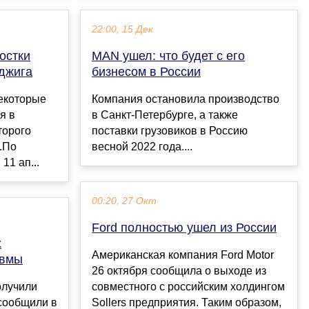
22:00, 15 Дек
остки
MAN ушел: что будет с его
джига
бизнесом в России
некоторые
Компания остановила производство
я в
в Санкт-Петербурге, а также
торого
поставки грузовиков в Россию
.По
весной 2022 года....
11 ап...
00:20, 27 Окт
Ford полностью ушел из России
х
Американская компания Ford Motor
авмы
26 октября сообщила о выходе из
олучили
совместного с российским холдингом
 сообщили в
Sollers предприятия. Таким образом,