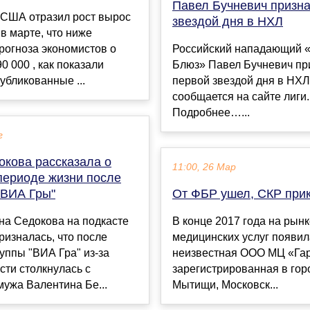
Павел Бучневич призн
 США отразил рост вырос
звездой дня в НХЛ
 в марте, что ниже
рогноза экономистов о
Российский нападающий 
0 000 , как показали
Блюз» Павел Бучневич пр
убликованные ...
первой звездой дня в НХЛ
сообщается на сайте лиги.
Подробнее…...
г
окова рассказала о
11:00, 26 Мар
периоде жизни после
"ВИА Гры"
От ФБР ушел, СКР при
на Седокова на подкасте
В конце 2017 года на рын
ризналась, что после
медицинских услуг появил
руппы "ВИА Гра" из-за
неизвестная ООО МЦ «Га
ти столкнулась с
зарегистрированная в гор
ужа Валентина Бе...
Мытищи, Московск...