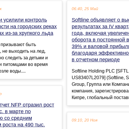
к
06:40, 25 Май
и усилили контроль
Softline объявляет о вы
сти на городских реках
результатах за IV кварт
х из-за хрупкого льда
года, включая увеличе
оборота в постоянной 
 призывают быть
39% и валовой прибыл
, не выходить на лед,
благодаря эффективно
о следить за детьми и
в отчетном периоде
 питомцами во время
зле воды....
Softline Holding PLC [SFTL
US83407L2079] (Softline, So
Group, Группа или Компани
компания, зарегистрирова
р
Кипре, глобальный постав
тчет NFP отразил рост
с. в марте по
ю со средним
09:10, 20 Ноя
 роста на 490 тыс.