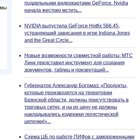
поддельными видеокартами GeForce. Nvidia
начала жестоко мстить...
NVIDIA выпустила GeForce Hotfix 566.45,
устраняющий зависания в игре Indiana Jones
and the Great Circle...
Новые возможности совместной работы: МТС
Линк представил инструмент для создания
документов, таблиц и презентаций...
Губернатор Александр Богомаз: «Продукты,
которые производятся на территории
Брянской области, должны присутствовать в
торговых сетях, и на их цену не должны
накладывались издержки логистической
цепочки!»...
Схема ЦБ по работе ПИФов с замороженными