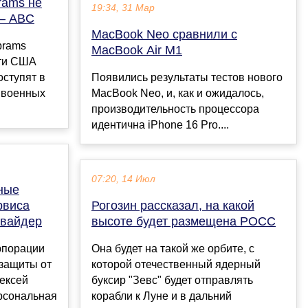
rams не
19:34, 31 Мар
 — ABC
MacBook Neo сравнили с
brams
MacBook Air M1
сти США
оступят в
Появились результаты тестов нового
 военных
MacBook Neo, и, как и ожидалось,
производительность процессора
идентична iPhone 16 Pro....
07:20, 14 Июл
нные
рвиса
Рогозин рассказал, на какой
овайдер
высоте будет размещена РОСС
рпорации
Она будет на такой же орбите, с
 защиты от
которой отечественный ядерный
лексей
буксир "Зевс" будет отправлять
ерсональная
корабли к Луне и в дальний