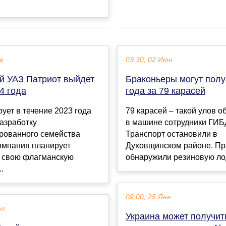
в
03:30, 02 Июн
й УАЗ Патриот выйдет
Браконьеры могут полу
4 года
года за 79 карасей
ует в течение 2023 года
79 карасей – такой улов 
азработку
в машине сотрудники ГИБ
рованного семейства
Транспорт остановили в
омпания планирует
Духовщинском районе. Пр
в свою флагманскую
обнаружили резиновую лодк
..
09:00, 25 Янв
юн
Украина может получит