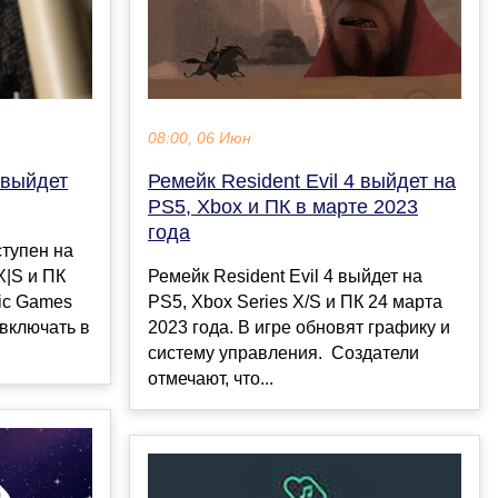
08:00, 06 Июн
 выйдет
Ремейк Resident Evil 4 выйдет на
PS5, Xbox и ПК в марте 2023
года
ступен на
 X|S и ПК
Ремейк Resident Evil 4 выйдет на
ic Games
PS5, Xbox Series X/S и ПК 24 марта
 включать в
2023 года. В игре обновят графику и
систему управления. Создатели
отмечают, что...