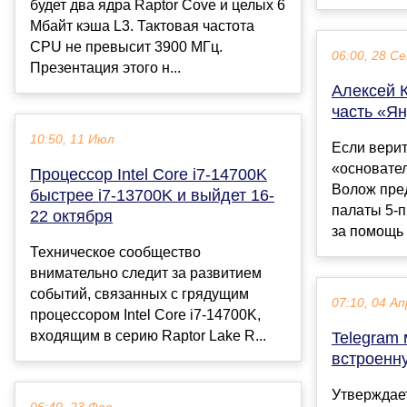
будет два ядра Raptor Cove и целых 6
Мбайт кэша L3. Тактовая частота
CPU не превысит 3900 МГц.
06:00, 28 С
Презентация этого н...
Алексей 
часть «Я
10:50, 11 Июл
Если верит
«основате
Процессор Intel Core i7-14700K
Волож пре
быстрее i7-13700K и выйдет 16-
палаты 5-
22 октября
за помощь 
Техническое сообщество
внимательно следит за развитием
событий, связанных с грядущим
07:10, 04 Ап
процессором Intel Core i7-14700K,
входящим в серию Raptor Lake R...
Telegram 
встроенн
Утверждает