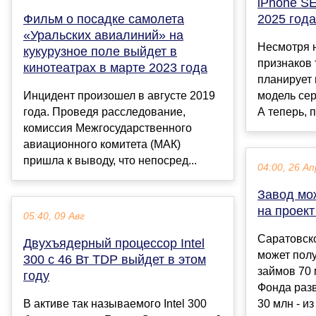
iPhone S
Фильм о посадке самолета
2025 год
«Уральских авиалиний» на
Несмотря н
кукурузное поле выйдет в
признаков 
кинотеатрах в марте 2023 года
планирует
Инцидент произошел в августе 2019
модель сер
года. Проведя расследование,
А теперь, п
комиссия Межгосударственного
авиационного комитета (МАК)
пришла к выводу, что непосред...
04:00, 26 Ап
Завод мо
на проек
05:40, 09 Авг
Саратовск
Двухъядерный процессор Intel
может полу
300 с 46 Вт TDP выйдет в этом
займов 70 
году
Фонда раз
В активе так называемого Intel 300
30 млн - из