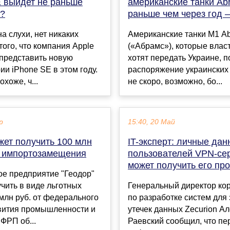
E выйдет не раньше
американские танки Ab
а?
раньше чем через год
а слухи, нет никаких
Американские танки M1 A
того, что компания Apple
(«Абрамс»), которые вла
 представить новую
хотят передать Украине, п
ии iPhone SE в этом году.
распоряжение украинских
охоже, ч...
не скоро, возможно, бо...
р
15:40, 20 Май
жет получить 100 млн
IT-эксперт: личные да
т импортозамещения
пользователей VPN-се
может получить его пр
ое предприятие "Геодор"
чить в виде льготных
Генеральный директор ко
млн руб. от федерального
по разработке систем для
вития промышленности и
утечек данных Zecurion А
 ФРП об...
Раевский сообщил, что п