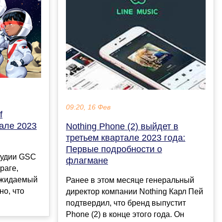
09:20, 16 Фев
f
чале 2023
Nothing Phone (2) выйдет в
третьем квартале 2023 года:
Первые подробности о
тудии GSC
флагмане
раге,
ожидаемый
Ранее в этом месяце генеральный
но, что
директор компании Nothing Карл Пей
подтвердил, что бренд выпустит
Phone (2) в конце этого года. Он