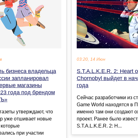
в
03:20, 14 Июн
ль бизнеса владельца
S.T.A.L.K.E.R. 2: Heart o
оссии запланировал
Chornobyl выйдет в на
первые магазины
года
023 года под брендом
Сейчас разработчики из с
«Ъ»
Game World находятся в П
газеты утверждают, что
именно там они создают 
up уже отшивает новые
проект. Ранее было извест
 которые
S.T.A.L.K.E.R. 2: H...
вались при участии