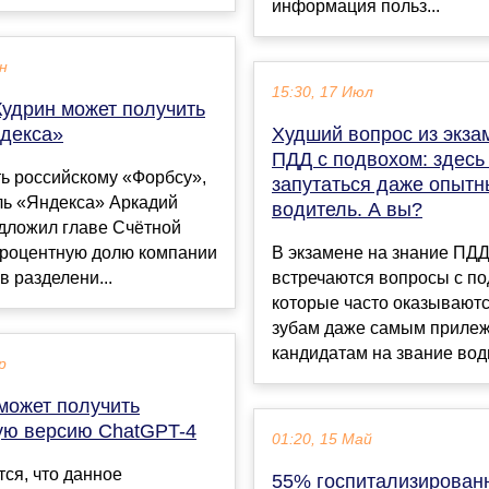
информация польз...
ен
15:30, 17 Июл
Кудрин может получить
ндекса»
Худший вопрос из экза
ПДД с подвохом: здесь
ь российскому «Форбсу»,
запутаться даже опыт
ль «Яндекса» Аркадий
водитель. А вы?
дложил главе Счётной
процентную долю компании
В экзамене на знание ПД
в разделени...
встречаются вопросы с по
которые часто оказываютс
зубам даже самым приле
кандидатам на звание води
р
может получить
ую версию ChatGPT-4
01:20, 15 Май
ся, что данное
55% госпитализирован