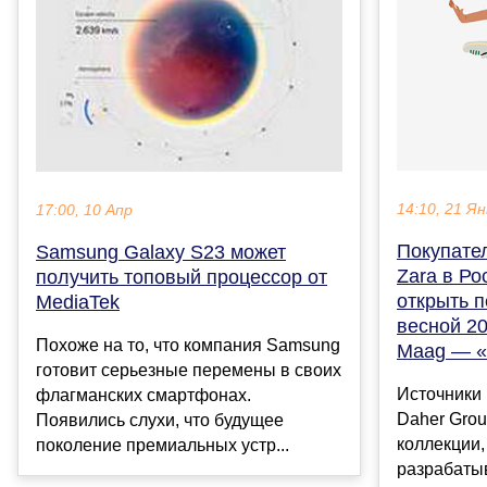
14:10, 21 Ян
17:00, 10 Апр
Покупате
Samsung Galaxy S23 может
Zara в Р
получить топовый процессор от
открыть 
MediaTek
весной 2
Похоже на то, что компания Samsung
Maag — 
готовит серьезные перемены в своих
Источники 
флагманских смартфонах.
Daher Gro
Появились слухи, что будущее
коллекции,
поколение премиальных устр...
разрабаты