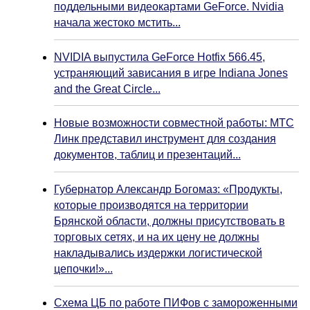
поддельными видеокартами GeForce. Nvidia
начала жестоко мстить...
NVIDIA выпустила GeForce Hotfix 566.45,
устраняющий зависания в игре Indiana Jones
and the Great Circle...
Новые возможности совместной работы: МТС
Линк представил инструмент для создания
документов, таблиц и презентаций...
Губернатор Александр Богомаз: «Продукты,
которые производятся на территории
Брянской области, должны присутствовать в
торговых сетях, и на их цену не должны
накладывались издержки логистической
цепочки!»...
Схема ЦБ по работе ПИФов с замороженными