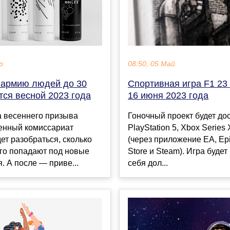
р
08:50, 05 Май
 армию людей до 30
Спортивная игра F1 23
тся весной 2023 года
16 июня 2023 года
а весеннего призыва
Гоночный проект будет до
енный комиссариат
PlayStation 5, Xbox Series
ет разобраться, сколько
(через приложение EA, Ep
го попадают под новые
Store и Steam). Игра будет
. А после — приве...
себя дол...