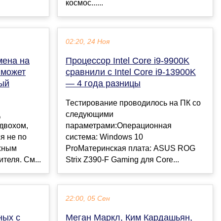
космос......
02:20, 24 Ноя
мена на
Процессор Intel Core i9-9900K
 может
сравнили с Intel Core i9-13900K
ный
— 4 года разницы
Тестирование проводилось на ПК со
Д
следующими
двохом,
параметрами:Операционная
я не по
система: Windows 10
жным
ProМатеринская плата: ASUS ROG
теля. См...
Strix Z390-F Gaming для Core...
22:00, 05 Сен
ных с
Меган Маркл, Ким Кардашьян,