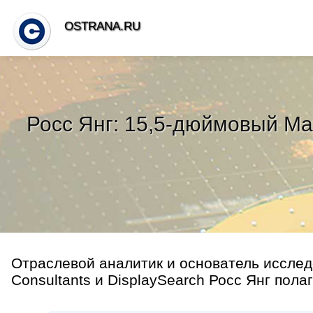
OSTRANA.RU
Росс Янг: 15,5-дюймовый Ma
Отраслевой аналитик и основатель исследо
Consultants и DisplaySearch Росс Янг полаг