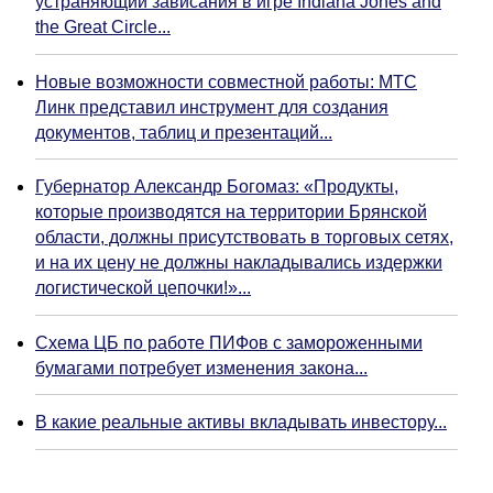
устраняющий зависания в игре Indiana Jones and
the Great Circle...
Новые возможности совместной работы: МТС
Линк представил инструмент для создания
документов, таблиц и презентаций...
Губернатор Александр Богомаз: «Продукты,
которые производятся на территории Брянской
области, должны присутствовать в торговых сетях,
и на их цену не должны накладывались издержки
логистической цепочки!»...
Схема ЦБ по работе ПИФов с замороженными
бумагами потребует изменения закона...
В какие реальные активы вкладывать инвестору...