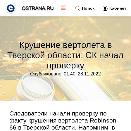
☰
OSTRANA.RU
Поиск
Кабинет
Новости
»
Крушение вертолета в
Тренды новостей
»
Тверской области: СК начал
проверку
Рубрики
»
Опубликовано: 01:40, 28.11.2022
Правила
»
Контакт
»
Следователи начали проверку по
факту крушения вертолета Robinson
66 в Тверской области. Напомним, в