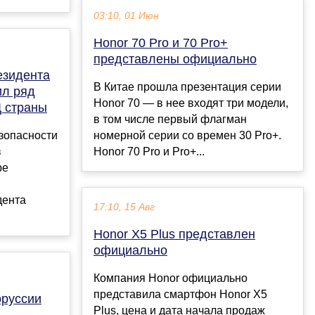
03:10, 01 Июн
Honor 70 Pro и 70 Pro+
представлены официально
езидента
В Китае прошла презентация серии
ил ряд
Honor 70 — в нее входят три модели,
Д страны
в том числе первый флагман
зопасности
номерной серии со времен 30 Pro+.
в
Honor 70 Pro и Pro+...
ре
дента
17:10, 15 Авг
Honor X5 Plus представлен
официально
Компания Honor официально
представила смартфон Honor X5
руссии
Plus, цена и дата начала продаж