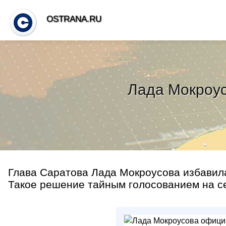
OSTRANA.RU
Лада Мокроус
Глава Саратова Лада Мокроусова избавила
Такое решение тайным голосованием на се