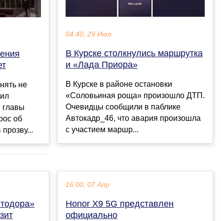
04:40, 29 Июл
В Курске столкнулись маршрутка
нения
и «Лада Приора»
ет
В Курске в районе остановки
нять не
«Соловьиная роща» произошло ДТП.
щил
Очевидцы сообщили в паблике
 главы
Автокадр_46, что авария произошла
рос об
с участием маршр...
прозву...
16:00, 07 Апр
втодора»
Honor X9 5G представлен
зит
официально