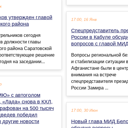
к
ков утвержден главой
17:00, 16 Янв
кого района
Спецпредставитель пр
трельников сегодня
России в Кабуле обсуд
 в должности главы
вопросов с главой МИ
ого района Саратовской
Соответствующее решение
Вопросы региональной бе
годня на заседании...
и стабилизации ситуации 
Афганистане были в цент
внимания на встрече
спецпредставителя прези
р
России Замира ...
МЮ» с автоголом
 «Лада» снова в КХЛ,
рафован на 500 тысяч
17:00, 30 Июн
дведев победил
 другие новости
Новый глава МИД Бело
обсудил вопросы