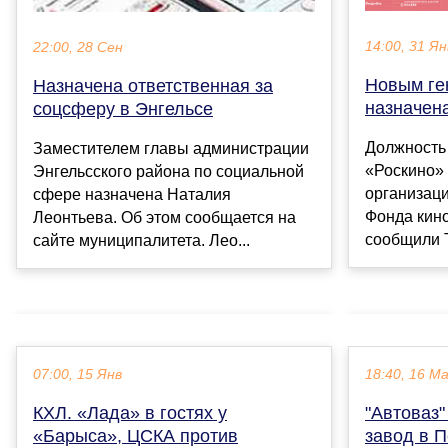
14:00, 31 Ян
22:00, 28 Сен
Новым ге
Назначена ответственная за
назначен
соцсферу в Энгельсе
Должность
Заместителем главы администрации
«Роскино» 
Энгельсского района по социальной
организац
сфере назначена Наталия
Фонда кино
Леонтьева. Об этом сообщается на
сообщили Т
сайте муниципалитета. Лео...
07:00, 15 Янв
18:40, 16 М
КХЛ. «Лада» в гостях у
"Автоваз
«Барыса», ЦСКА против
завод в П