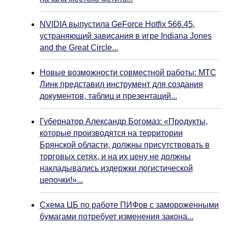
NVIDIA выпустила GeForce Hotfix 566.45,
устраняющий зависания в игре Indiana Jones
and the Great Circle...
Новые возможности совместной работы: МТС
Линк представил инструмент для создания
документов, таблиц и презентаций...
Губернатор Александр Богомаз: «Продукты,
которые производятся на территории
Брянской области, должны присутствовать в
торговых сетях, и на их цену не должны
накладывались издержки логистической
цепочки!»...
Схема ЦБ по работе ПИФов с замороженными
бумагами потребует изменения закона...