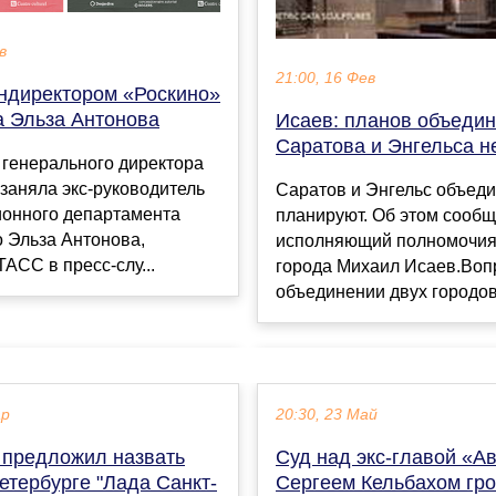
в
21:00, 16 Фев
ндиректором «Роскино»
а Эльза Антонова
Исаев: планов объеди
Саратова и Энгельса н
 генерального директора
заняла экс-руководитель
Саратов и Энгельс объеди
ионного департамента
планируют. Об этом сооб
 Эльза Антонова,
исполняющий полномочия
АСС в пресс-слу...
города Михаил Исаев.Воп
объединении двух городов 
ар
20:30, 23 Май
" предложил назвать
Суд над экс-главой «А
етербурге "Лада Санкт-
Сергеем Кельбахом гро