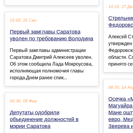
10:10, 27 Де
Стрельни
15:00, 25 Сен
Федоровс
Первый замглавы Саратова
Алексей С
уволен по требованию Володина
утвержден
Первый замглавы администрации
Федоровск
Саратова Дмитрий Алексеев уволен.
области. 
Об этом сообщила Лада Мокроусова,
принято се
исполняющая полномочия главы
города.Днем ранее спик...
08:30, 14 Ап
Осечка «
00:30, 09 Фев
Магуайра,
Депутаты одобрили
Мане ошт
объединение должностей в
евро, Ме
мэрии Саратова
Зверева и