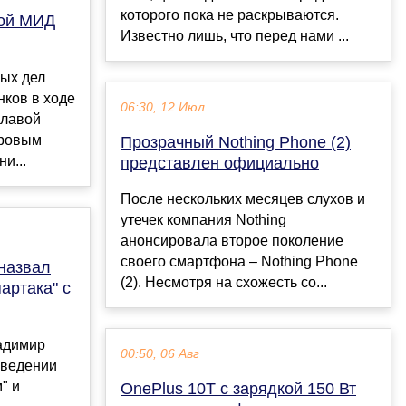
которого пока не раскрываются.
вой МИД
Известно лишь, что перед нами ...
ых дел
ков в ходе
06:30, 12 Июл
главой
вровым
Прозрачный Nothing Phone (2)
и...
представлен официально
После нескольких месяцев слухов и
утечек компания Nothing
анонсировала второе поколение
своего смартфона – Nothing Phone
назвал
(2). Несмотря на схожесть со...
артака" с
адимир
00:50, 06 Авг
оведении
" и
OnePlus 10T с зарядкой 150 Вт