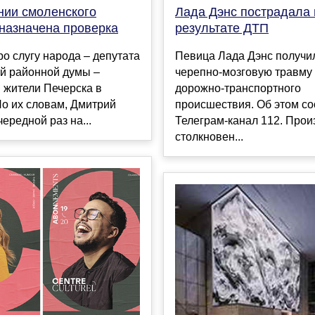
нии смоленского
Лада Дэнс пострадала 
 назначена проверка
результате ДТП
о слугу народа – депутата
Певица Лада Дэнс получи
й районной думы –
черепно-мозговую травму 
 жители Печерска в
дорожно-транспортного
По их словам, Дмитрий
происшествия. Об этом с
чередной раз на...
Телеграм-канал 112. Про
столкновен...