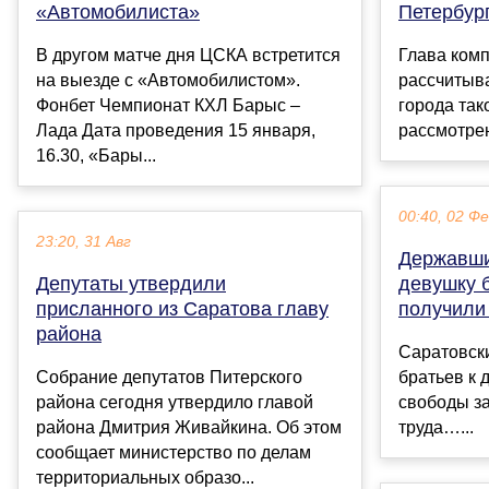
«Автомобилиста»
Петербург
В другом матче дня ЦСКА встретится
Глава ком
на выезде с «Автомобилистом».
рассчитыва
Фонбет Чемпионат КХЛ Барыс –
города так
Лада Дата проведения 15 января,
рассмотрен
16.30, «Бары...
00:40, 02 Ф
23:20, 31 Авг
Державши
Депутаты утвердили
девушку 
присланного из Саратова главу
получили
района
Саратовски
Собрание депутатов Питерского
братьев к 
района сегодня утвердило главой
свободы за
района Дмитрия Живайкина. Об этом
труда…...
сообщает министерство по делам
территориальных образо...