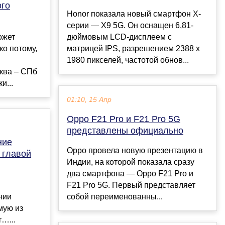
ого
Honor показала новый смартфон X-
серии — X9 5G. Он оснащен 6,81-
ожет
дюймовым LCD-дисплеем с
ко потому,
матрицей IPS, разрешением 2388 x
1980 пикселей, частотой обнов...
ква – СПб
и...
01:10, 15 Апр
Oppo F21 Pro и F21 Pro 5G
представлены официально
ние
Oppo провела новую презентацию в
 главой
Индии, на которой показала сразу
два смартфона — Oppo F21 Pro и
F21 Pro 5G. Первый представляет
нии
собой переименованны...
мую из
…...