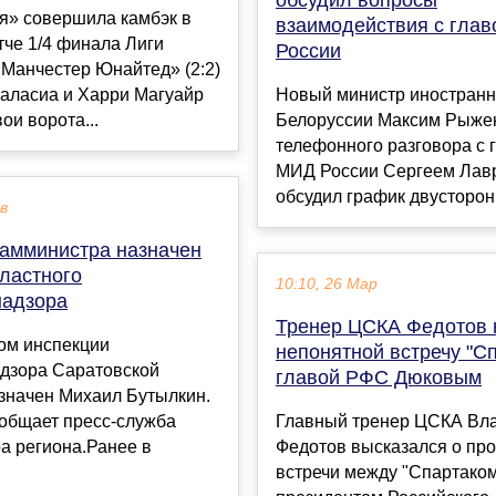
я» совершила камбэк в
взаимодействия с гла
че 1/4 финала Лиги
России
Манчестер Юнайтед» (2:2)
Маласиа и Харри Магуайр
Новый министр иностранн
ои ворота...
Белоруссии Максим Рыжен
телефонного разговора с 
МИД России Сергеем Ла
обсудил график двусторонн
ев
амминистра назначен
бластного
10:10, 26 Мар
надзора
Тренер ЦСКА Федотов 
ом инспекции
непонятной встречу "Сп
адзора Саратовской
главой РФС Дюковым
значен Михаил Бутылкин.
ообщает пресс-служба
Главный тренер ЦСКА Вл
а региона.Ранее в
Федотов высказался о пр
встречи между "Спартаком