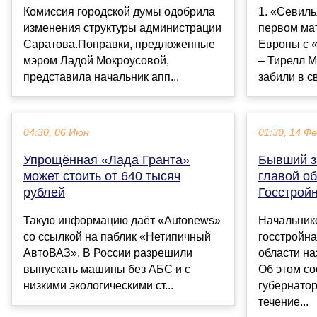
Комиссия городской думы одобрила
1. «Севиль
изменения структуры администрации
первом мат
Саратова.Поправки, предложенные
Европы с «
мэром Ладой Мокроусовой,
– Тирелл 
представила начальник апп...
забили в св
04:30, 06 Июн
01:30, 14 Ф
Упрощённая «Лада Гранта»
Бывший з
может стоить от 640 тысяч
главой о
рублей
Госстрой
Такую информацию даёт «Autonews»
Начальник
со ссылкой на паблик «Нетипичный
госстройн
АвтоВАЗ». В России разрешили
области на
выпускать машины без АБС и с
Об этом с
низкими экологическими ст...
губернатор
течение...