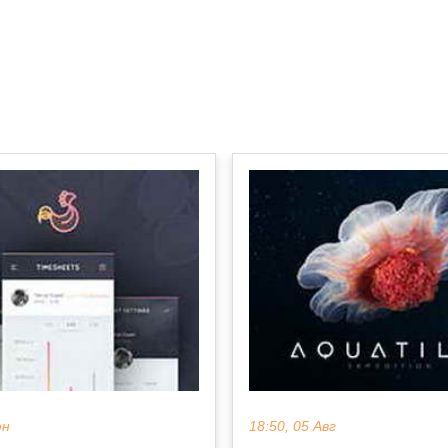
юн
18:50, 05 Авг