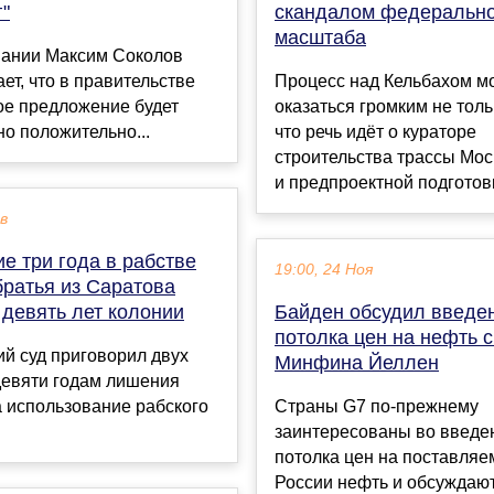
"
скандалом федеральн
масштаба
пании Максим Соколов
ет, что в правительстве
Процесс над Кельбахом м
ое предложение будет
оказаться громким не толь
о положительно...
что речь идёт о кураторе
строительства трассы Мос
и предпроектной подготовк
ев
е три года в рабстве
19:00, 24 Ноя
братья из Саратова
 девять лет колонии
Байден обсудил введе
потолка цен на нефть с
й суд приговорил двух
Минфина Йеллен
девяти годам лишения
 использование рабского
Страны G7 по-прежнему
заинтересованы во введе
потолка цен на поставляе
России нефть и обсуждают