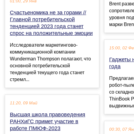
01:00, 29 Янв
Brent разв
сопротивл
Счастьеномика не за горами //
уровня по
Главной потребительской
марки Brent
тенденцией 2023 года станет
спрос на положительные эмоции
Исследователи маркетингово-
15:00, 02 Ф
коммуникационной компании
Wunderman Thompson полагают, что
Гаджеты 
основной потребительской
года
тенденцией текущего года станет
Предлагае
стремл...
робот-пыле
со складно
ThinBook P
11:20, 09 Май
выдвижным 
Высшая школа правоведения
РАНХиГС примет участие в
работе ПМЮФ-2023
00:30, 07 Ян