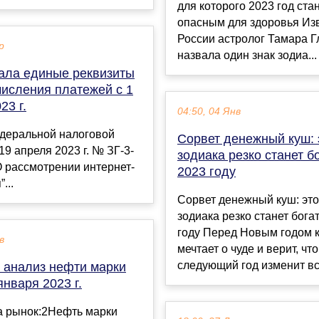
для которого 2023 год ста
опасным для здоровья Из
России астролог Тамара Г
р
назвала один знак зодиа...
ала единые реквизиты
числения платежей с 1
23 г.
04:50, 04 Янв
деральной налоговой
Сорвет денежный куш: 
19 апреля 2023 г. № ЗГ-3-
зодиака резко станет б
 рассмотрении интернет-
2023 году
...
Сорвет денежный куш: это
зодиака резко станет бога
году Перед Новым годом 
в
мечтает о чуде и верит, что
следующий год изменит вс.
 анализ нефти марки
января 2023 г.
а рынок:2Нефть марки