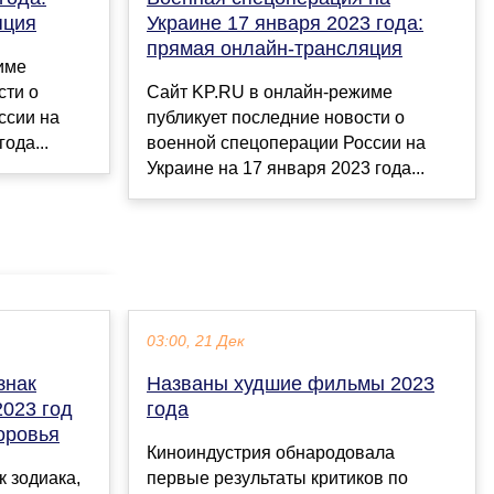
яция
Украине 17 января 2023 года:
прямая онлайн-трансляция
име
сти о
Сайт KP.RU в онлайн-режиме
ссии на
публикует последние новости о
ода...
военной спецоперации России на
Украине на 17 января 2023 года...
03:00, 21 Дек
знак
Названы худшие фильмы 2023
2023 год
года
оровья
Киноиндустрия обнародовала
к зодиака,
первые результаты критиков по