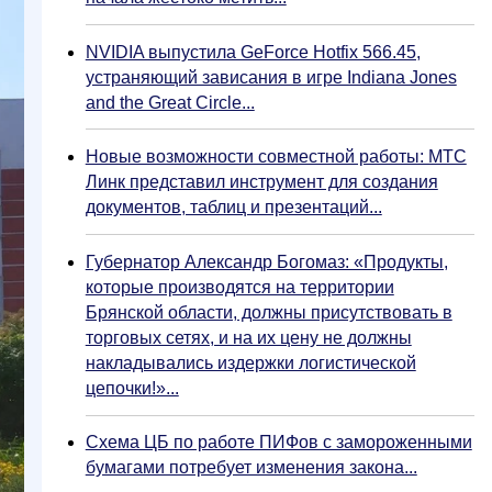
NVIDIA выпустила GeForce Hotfix 566.45,
устраняющий зависания в игре Indiana Jones
and the Great Circle...
Новые возможности совместной работы: МТС
Линк представил инструмент для создания
документов, таблиц и презентаций...
Губернатор Александр Богомаз: «Продукты,
которые производятся на территории
Брянской области, должны присутствовать в
торговых сетях, и на их цену не должны
накладывались издержки логистической
цепочки!»...
Схема ЦБ по работе ПИФов с замороженными
бумагами потребует изменения закона...