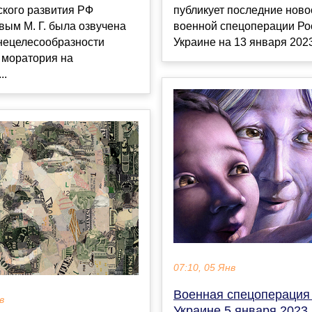
ского развития РФ
публикует последние ново
ым М. Г. была озвучена
военной спецоперации Ро
 нецелесообразности
Украине на 13 января 2023 
 моратория на
..
07:10, 05 Янв
Военная спецоперация
в
Украине 5 января 2023 