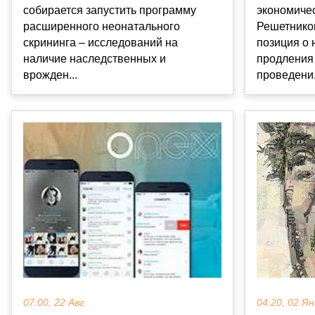
собирается запустить программу
экономиче
расширенного неонатального
Решетников
скрининга – исследований на
позиция о
наличие наследственных и
продления
врожден...
проведени.
04:20, 02 Ян
07:00, 22 Авг