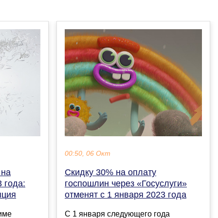
00:50, 06 Окт
 на
Скидку 30% на оплату
 года:
госпошлин через «Госуслуги»
яция
отменят с 1 января 2023 года
име
С 1 января следующего года