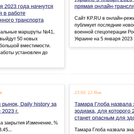
я 2023 года начнутся
прямая онлайн-трансл
я в работе
Сайт KP.RU в онлайн-реж
нного транспорта
публикует последние ново
ральные маршруты №41,
военной спецоперации Ро
выйдут 50 новых
Украине на 5 января 2023 г
 большой вместимости.
работы установлен до
в
23:50, 12 Янв
рынок, Daily history за
Тамара Глоба назвала 
 2023 г.
зодиака, для которого 
станет опасным для зд
а закрытия Изменение, %
.45...
Тамара Глоба назвала зна