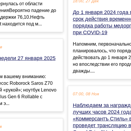
18:00, 27 Дек
ернулась от области
енияВероятно падение до
До 1 января 2024 года
ддержки 76,10.Нефть
срок действия временн
 находится под м...
порядка работы медор
при COVID-19
Напомним, первоначальн
ев
планировалось, что поряд
действовать до 1 января 2
недели 27 января 2025
но впоследствии его прод
дважды....
м вашему вниманию:
сос Roborock Saros Z70
й «рукой»; ноутбук Lenovo
07:00, 08 Ноя
lus Gen 6 Rollable с
э...
Наблюдаем за награж
лучших часов 2024 года
«Коммерсантъ Стиль» 
проведет трансляцию 
в