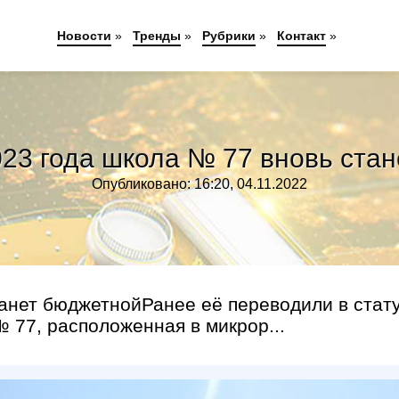
Новости
»
Тренды
»
Рубрики
»
Контакт
»
023 года школа № 77 вновь ста
Опубликовано: 16:20, 04.11.2022
танет бюджетнойРанее её переводили в стат
 77, расположенная в микрор...