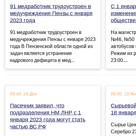
С 1 январ
91 медработник трудоустроен в
изменени
медучреждения Пензы с января
обществе
2023 года
На магист
91 медработник трудоустроен в
№46, №50 
медучреждения Пензы с января 2023
автобусов
года В Пензенской области одной из
Режим их 
задач является устранение
23:00....
кадрового дефицита в мед...
09:50, 24 Дек
06:00, 19 Ян
Пасечник заявил, что
Сырьевой 
подразделения НМ ЛНР с 1
18 января
января 2023 года могут стать
Сырье Цен
частью ВС РФ
Серебро 23