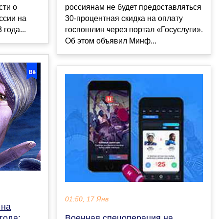
сти о
россиянам не будет предоставляться
ссии на
30-процентная скидка на оплату
года...
госпошлин через портал «Госуслуги».
Об этом объявил Минф...
01:50, 17 Янв
 на
года:
Военная спецоперация на