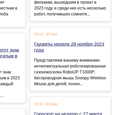
нет
фильмам, вышедшим в прокат в
вестная в
2023 году, и среди них есть несколько
лоба
работ, получивших сомните...
03:00, 30 Ноя
Гаджеты недели 28 ноября 2023
этот знак
года
огатым в
Представляем вашему вниманию:
интеллектуальная роботизированная
т знак
газонокосилка RoboUP T1000P;
тым в 2023
беспроводная мышь Snoopy Wireless
каждый
Mouse для детей; полно...
..
19:50, 26 Мар
Гороскоп на неделю с 27 марта