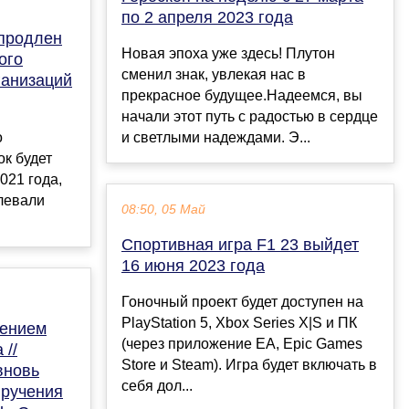
по 2 апреля 2023 года
 продлен
Новая эпоха уже здесь! Плутон
ого
сменил знак, увлекая нас в
ганизаций
прекрасное будущее.Надеемся, вы
начали этот путь с радостью в сердце
о
и светлыми надеждами. Э...
ок будет
021 года,
левали
08:50, 05 Май
Спортивная игра F1 23 выйдет
16 июня 2023 года
Гоночный проект будет доступен на
PlayStation 5, Xbox Series X|S и ПК
дением
(через приложение EA, Epic Games
 //
Store и Steam). Игра будет включать в
вновь
себя дол...
вручения