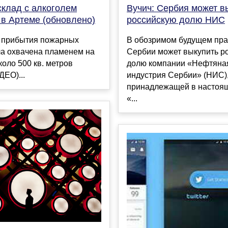
склад с алкоголем
Вучич: Сербия может в
 в Артеме (обновлено)
российскую долю НИС
 прибытия пожарных
В обозримом будущем пра
а охвачена пламенем на
Сербии может выкупить р
оло 500 кв. метров
долю компании «Нефтяна
ЕО)...
индустрия Сербии» (НИС)
принадлежащей в настоя
«...