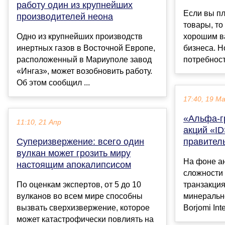
работу один из крупнейших
Если вы п
производителей неона
товары, то
Одно из крупнейших производств
хорошим в
инертных газов в Восточной Европе,
бизнеса. Н
расположенный в Мариуполе завод
потребность
«Ингаз», может возобновить работу.
Об этом сообщил ...
17:40, 19 М
«Альфа-г
11:10, 21 Апр
акций «I
Суперизвержение: всего один
правитель
вулкан может грозить миру
На фоне ан
настоящим апокалипсисом
сложности
По оценкам экспертов, от 5 до 10
транзакци
вулканов во всем мире способны
минеральн
вызвать сверхизвержение, которое
Borjomi Inte
может катастрофически повлиять на