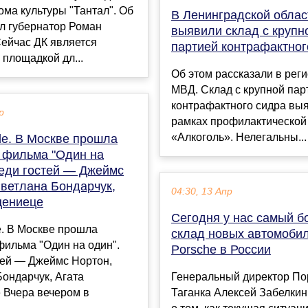
ма культуры "Тантал". Об
В Ленинградской облас
л губернатор Роман
выявили склад с крупн
ейчас ДК является
партией контрафактног
площадкой дл...
Об этом рассказали в рег
МВД. Склад с крупной пар
контрафактного сидра вы
р
рамках профилактической
«Алкоголь». Нелегальны...
de. В Москве прошла
 фильма "Один на
реди гостей — Джеймс
Светлана Бондарчук,
04:30, 13 Апр
цениеце
Сегодня у нас самый 
e. В Москве прошла
склад новых автомоби
ильма "Один на один".
Porsche в России
тей — Джеймс Нортон,
ондарчук, Агата
Генеральный директор П
 Вчера вечером в
Таганка Алексей Забелкин