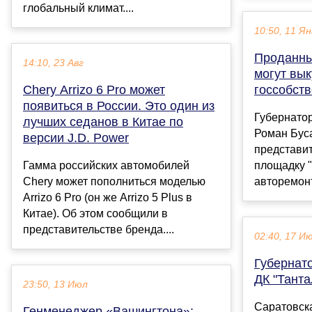
глобальный климат....
10:50, 11 Ян
Проданны
14:10, 23 Авг
могут вык
Chery Arrizo 6 Pro может
госсобст
появиться в России. Это один из
Губернато
лучших седанов в Китае по
Роман Буса
версии J.D. Power
представит
Гамма российских автомобилей
площадку "
Chery может пополниться моделью
авторемонт
Arrizo 6 Pro (он же Arrizo 5 Plus в
Китае). Об этом сообщили в
представительстве бренда....
02:40, 17 И
Губернат
ДК "Танта
23:50, 13 Июл
Саратовска
Генменеджер «Вашингтона»: