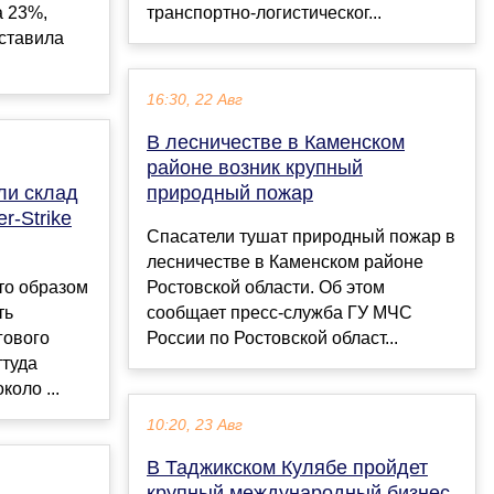
а 23%,
транспортно-логистическог...
оставила
.
16:30, 22 Авг
В лесничестве в Каменском
районе возник крупный
ли склад
природный пожар
r-Strike
Спасатели тушат природный пожар в
лесничестве в Каменском районе
то образом
Ростовской области. Об этом
ть
сообщает пресс-служба ГУ МЧС
гового
России по Ростовской област...
ттуда
оло ...
10:20, 23 Авг
В Таджикском Кулябе пройдет
крупный международный бизнес-