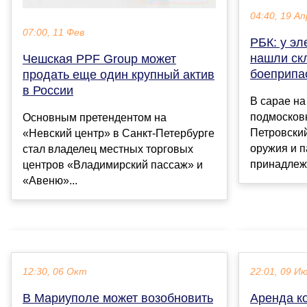
04:40, 19 Ап
07:00, 11 Фев
РБК: у эл
нашли ск
Чешская PPF Group может
боеприпа
продать еще один крупный актив
в России
В сарае на
подмосков
Основным претендентом на
Петровски
«Невский центр» в Санкт-Петербурге
оружия и п
стал владелец местных торговых
принадлежи
центров «Владимирский пассаж» и
«Авеню»...
12:30, 06 Окт
22:01, 09 И
В Мариуполе может возобновить
Аренда к