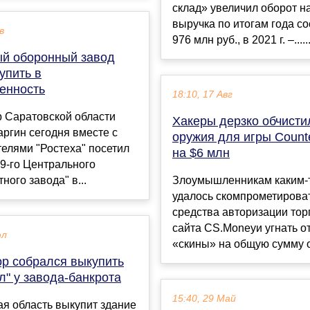
склад» увеличил оборот н
выручка по итогам года с
в
976 млн руб., в 2021 г. –.....
й оборонный завод
упить в
венность
18:10, 17 Авг
р Саратовской области
Хакеры дерзко обчисти
ргин сегодня вместе с
оружия для игры Counte
елями "Ростеха" посетил
на $6 млн
9-го Центрального
ного завода" в...
Злоумышленникам каким-
удалось скомпрометирова
средства авторизации тор
сайта CS.Moneyи угнать о
юл
«скины» на общую сумму ок
ор собрался выкупить
л" у завода-банкрота
15:40, 29 Май
я область выкупит здание