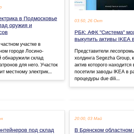
р
ектрика в Подмосковье
03:50, 26 Окт
лад оружия и
сов
РБК: АФК "Система" мо
выкупить активы IKEA 
 частном участке в
ном городе Лосино-
Представители лесопром
й обнаружили склад
холдинга Segezha Group, 
атронов для него. Участок
актив которого находится 
т местному электрик...
посетили заводы IKEA в р
процедуры due dili...
юн
20:00, 03 Май
онтейнеров под склад
В Брянском областном