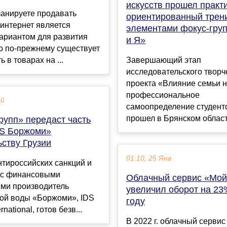
искусств прошел практи
ланируете продавать
ориентированный трени
 интернет является
элементами фокус-гру
ариантом для развития
и Я»
о по-прежнему существует
 в товарах на ...
Завершающий этап
исследовательского творч
проекта «Влияние семьи 
профессиональное
ай
самоопределение студент
прошел в Брянском област
рупп» передаст часть
DS Боржоми»
ству Грузии
01:10, 25 Янв
тироссийских санкций и
 с финансовыми
Облачный сервис «Мой
ями производитель
увеличил оборот на 23
ой воды «Боржоми», IDS
году
rnational, готов безв...
В 2022 г. облачный серви