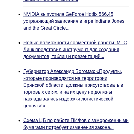
NVIDIA выпустила GeForce Hotfix 566.45,
устраняющий зависания в игре Indiana Jones
and the Great Circle...
Новые возможности совместной работы: МТС
Линк представил инструмент для создания
документов, таблиц и презентаций...
Губернатор Александр Богомаз: «Продукты,
которые производятся на территории
Брянской области, должны присутствовать в
торговых сетях, и на их цену не должны
накладывались издержки логистической
цепочки!»...
Схема ЦБ по работе ПИФов с замороженными
бумагами потребует изменения закона...