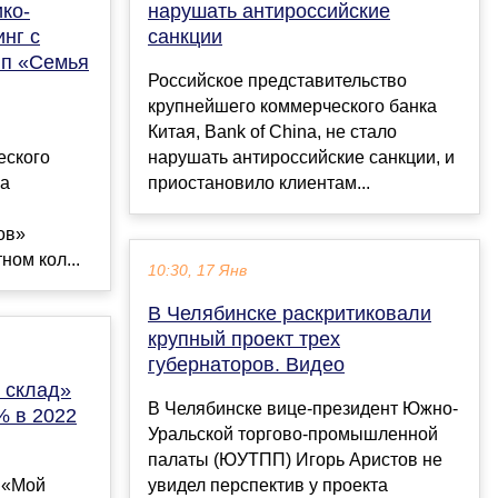
ко-
нарушать антироссийские
нг с
санкции
пп «Семья
Российское представительство
крупнейшего коммерческого банка
Китая, Bank of China, не стало
еского
нарушать антироссийские санкции, и
на
приостановило клиентам...
ов»
ном кол...
10:30, 17 Янв
В Челябинске раскритиковали
крупный проект трех
губернаторов. Видео
 склад»
В Челябинске вице-президент Южно-
% в 2022
Уральской торгово-промышленной
палаты (ЮУТПП) Игорь Аристов не
с «Мой
увидел перспектив у проекта