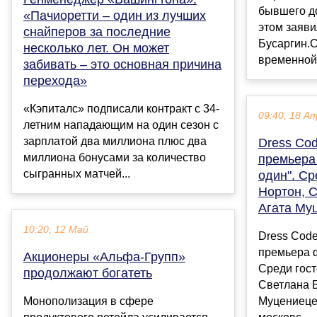
бывшего до
«Пачиоретти – один из лучших
этом заяви
снайперов за последние
Бусаргин.С
несколько лет. Он может
временной 
забивать – это основная причина
перехода»
«Кэпиталс» подписали контракт с 34-
09:40, 18 Ап
летним нападающим на один сезон с
зарплатой два миллиона плюс два
Dress Co
миллиона бонусами за количество
премьера
сыгранных матчей...
один". С
Нортон, 
Агата Му
10:20, 12 Май
Dress Cod
премьера ф
Акционеры «Альфа-Групп»
Среди гос
продолжают богатеть
Светлана Б
Монополизация в сфере
Муцениеце