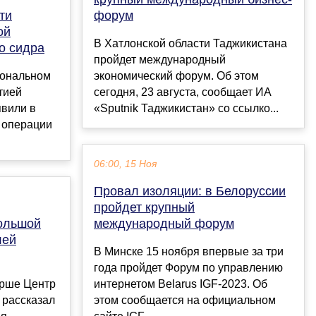
ти
форум
ой
В Хатлонской области Таджикистана
о сидра
пройдет международный
иональном
экономический форум. Об этом
тией
сегодня, 23 августа, сообщает ИА
явили в
«Sputnik Таджикистан» со ссылко...
 операции
06:00, 15 Ноя
Провал изоляции: в Белоруссии
пройдет крупный
большой
международный форум
лей
В Минске 15 ноября впервые за три
года пройдет Форум по управлению
орше Центр
интернетом Belarus IGF-2023. Об
 рассказал
этом сообщается на официальном