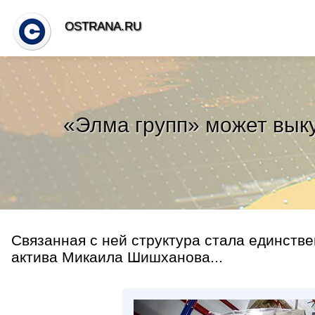
OSTRANA.RU
«Элма групп» может выку
Связанная с ней структура стала единств
актива Микаила Шишханова...