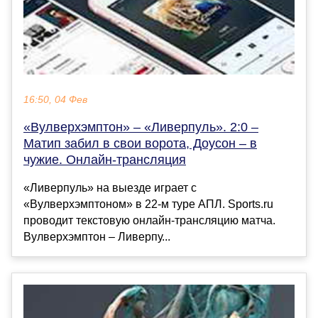
16:50, 04 Фев
«Вулверхэмптон» – «Ливерпуль». 2:0 –
Матип забил в свои ворота, Доусон – в
чужие. Онлайн-трансляция
«Ливерпуль» на выезде играет с
«Вулверхэмптоном» в 22-м туре АПЛ. Sports.ru
проводит текстовую онлайн-трансляцию матча.
Вулверхэмптон – Ливерпу...