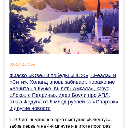
08:40, 15 Сен
Фиаско «Юве» и победы «ПСЖ», «Реала» и
«Сити», Холанд вновь забивает, поражение
«Зенита» в Кубке, вылет «Амкала», казус
«Локо» с Педриньо, идеи Боули про АПЛ,
отказ Федуна от 6 млрд рублей за «Спартак»
и другие новости
1. В Лиге чемпионов ярко выступил «Ювентус»,
забив первым на 4-й минуте и в итоге проиграв