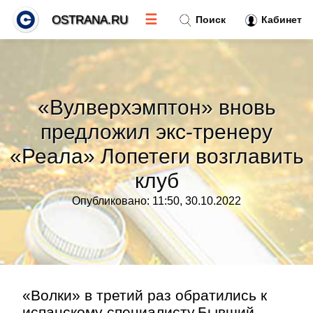
☰
OSTRANA.RU
Поиск
Кабинет
Новости
»
«Вулверхэмптон» вновь
Тренды новостей
»
предложил экс-тренеру
«Реала» Лопетеги возглавить
Рубрики
»
клуб
Правила
»
Опубликовано: 11:50, 30.10.2022
Контакт
»
«Волки» в третий раз обратились к
испанскому специалисту.Бывший