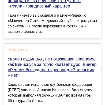
проиграл из-за невезения, но у этого
«Реала» грандиозный характер»
Гари Линекер высказался о матче «Реала» с
«Манчестер Сити» Мадридский клуб выиграл дома
со счетом 3:1 после поражения в гостях 3:4 и
вышел в финал Ли...
01:10, 23 Май
Уволен судья ВАР, не показавший главному,
как Винисиуса за горло хватает Дуро. Вингер
«Реала» был удален, форвард «Валенсии»
– нет
Королевская испанская футбольная федерация
(RFEF) уволила Игнасио Иглесиаса Вильянуэву,
который выполнял функции ВАР во время игры
35-го тура Ла Лиги...