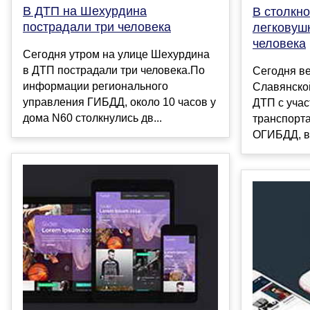
В ДТП на Шехурдина
В столкно
пострадали три человека
легковуш
человека
Сегодня утром на улице Шехурдина
в ДТП пострадали три человека.По
Сегодня в
информации регионального
Славянско
управления ГИБДД, около 10 часов у
ДТП с уча
дома N60 столкнулись дв...
транспорт
ОГИБДД, в 