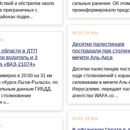
ствий и обстрелов около
сильные ранения. Об этом
в приграничных с
проинформировало предст
айонах подве...
06:10, 05 Апр
юн
Десятки палестинцев
 области в ДТП
пострадали при столкн
и водитель и 3
мечети Аль-Акса
а «ВАЗ-21074»
Десятки палестинцев пост
имерно в 20:00 на 31 км
ходе столкновений с изра
 «Курск-Льгов-Рыльск», по
силовиками в мечети Аль-
ельным данным ГИБДД,
Иерусалиме, передает па
 столкновение
агентство WAFA со ...
 «...
03:10, 25 Апр
г
В афганском Герате в 