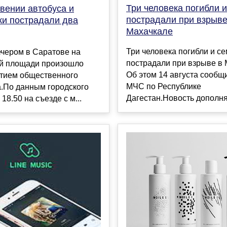
Три человека погибли и
вении автобуса и
пострадали при взрыве
ки пострадали два
Махачкале
Три человека погибли и с
ечером в Саратове на
пострадали при взрыве в 
й площади произошло
Об этом 14 августа сообщ
стием общественного
МЧС по Республике
а.По данным городского
Дагестан.Новость дополняе
18.50 на съезде с м...