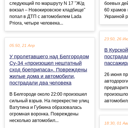
следующий по маршруту N 17 "Ж/д
боевых дей
вокзал – Новокировское кладбище"
60 храмов 
попал в ДТП с автомобилем Lada
Украиной р
Priora, четыре человека...
23:50, 26 И
05:50, 21 Апр
В Курской
У пролетавшего над Белгородом
пострадал
Су-34 «произошел нештатный
пассажир
сход боеприпаса». Повреждены
26 июня пр
жилые дома и автомобили,
автодороги
пострадали два человека
предварит
В Белгороде около 22:00 произошел
произошло
сильный взрыв. На перекрестке улиц
автомобиля
Ватутина и Губкина образовалась
огромная воронка. Повреждены
несколько автомобил...
18:30, 01 Ав