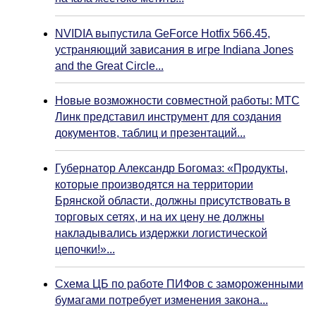
NVIDIA выпустила GeForce Hotfix 566.45,
устраняющий зависания в игре Indiana Jones
and the Great Circle...
Новые возможности совместной работы: МТС
Линк представил инструмент для создания
документов, таблиц и презентаций...
Губернатор Александр Богомаз: «Продукты,
которые производятся на территории
Брянской области, должны присутствовать в
торговых сетях, и на их цену не должны
накладывались издержки логистической
цепочки!»...
Схема ЦБ по работе ПИФов с замороженными
бумагами потребует изменения закона...