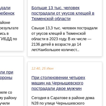
адали
Больше 13 тыс. человек
ребенок
пострадали от укусов клещей в
Тюменской области
айоне
результате
Свыше 13,3 тыс. человек пострадали
ись в
от укусов клещей в Тюменской
 ГИБДД по
области в 2023 году. В их числе —
2136 детей в возрасте до 14
лет.Наибольшее количест...
12:40, 25 Июн
ли при
тороны
При столкновении четырех
машин на Чернышевского
пострадали двое мужчин
реле со
му району
Сегодня в Саратове в районе дома
учили
N28 по улице Чернышевского