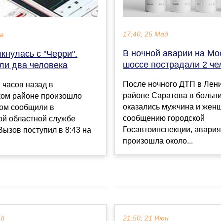
17:40, 25 Май
ев
В ночной аварии на Мо
кнулась с "Черри".
шоссе пострадали 2 че
ли два человека
После ночного ДТП в Лен
 часов назад в
районе Саратова в больн
ом районе произошло
оказались мужчина и жен
том сообщили в
сообщению городской
ой областной службе
Госавтоинспекции, авария
Вызов поступил в 8:43 на
произошла около...
ай
21:50, 21 Июн