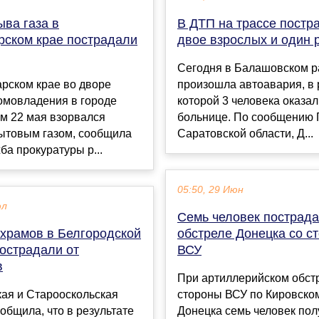
ыва газа в
В ДТП на трассе постр
рском крае пострадали
двое взрослых и один 
Сегодня в Балашовском р
рском крае во дворе
произошла автоавария, в 
омовладения в городе
которой 3 человека оказал
м 22 мая взорвался
больнице. По сообщению
бытовым газом, сообщила
Саратовской области, Д...
ба прокуратуры р...
05:50, 29 Июн
юл
Семь человек пострада
 храмов в Белгородской
обстреле Донецка со с
пострадали от
ВСУ
в
При артиллерийском обст
ая и Старооскольская
стороны ВСУ по Кировско
общила, что в результате
Донецка семь человек пол