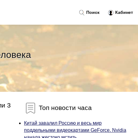
Поиск
Кабинет
еловека
ли 3
Топ новости часа
Китай завалил Россию и весь мир
поддельными видеокартами GeForce. Nvidia
начала жестоко мстить...