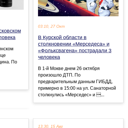
03:10, 27 Окт
сковском
ловека
В Курской области в
столкновении «Мерседеса» и
инском
«Фольксвагена» пострадали 3
ице
человека
щина. По
В 1-й Мокве днем 26 октября
произошло ДТП. По
предварительным данным ГИБДД,
примерно в 15:00 на ул. Санаторной
столкнулись «Мерседес» и ...
13:30, 15 Авг