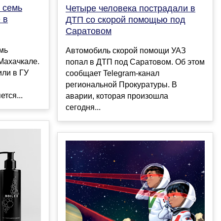
 семь
Четыре человека пострадали в
 в
ДТП со скорой помощью под
Саратовом
емь
Автомобиль скорой помощи УАЗ
Махачкале.
попал в ДТП под Саратовом. Об этом
или в ГУ
сообщает Telegram-канал
региональной Прокуратуры. В
тся...
аварии, которая произошла
сегодня...