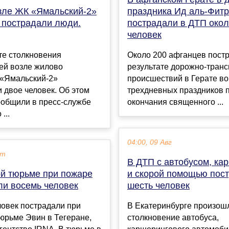
зле ЖК «Ямальский-2»
праздника Ид аль-Фитр
 пострадали люди.
пострадали в ДТП окол
человек
те столкновения
Около 200 афганцев пост
ей возле жилово
результате дорожно-тран
 «Ямальский-2»
происшествий в Герате в
 двое человек. Об этом
трехдневных праздников 
общили в пресс-службе
окончания священного ...
...
04:00, 09 Авг
кт
В ДТП с автобусом, ка
ой тюрьме при пожаре
и скорой помощью пос
ли восемь человек
шесть человек
ловек пострадали при
В Екатеринбурге произош
юрьме Эвин в Тегеране,
столкновение автобуса,