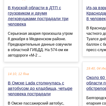
В Курской области в ДТП с
Из-за взр
грузовиком и двумя
Краснода
легковушками пострадали три
8 человек
человека
В Краснода
Серьезная авария произошла утром
частного д
8 декабря в Медвенском районе.
Туапсе днё
Предварительные данные озвучили
баллон с 
в областной ГИБДД. На 574-ом км
пресс-служ
автодороги «М-2 ...
19:40, 04 И
14:10, 12 Янв
Около 60
В Омске Lada столкнулась с
области 
автобусом до кладбища, четыре
обстрело
человека пострадали
Белгородск
В Омске пассажирский автобус,
епархия со