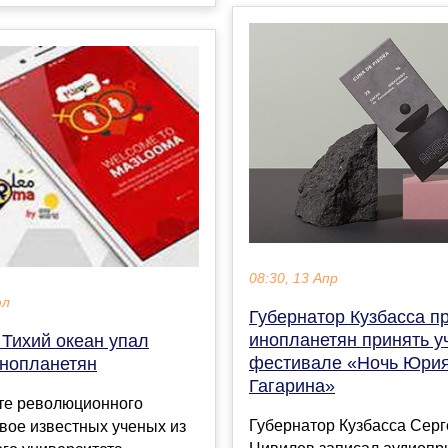
08:30, 13 Апр
юл
Губернатор Кузбасса п
инопланетян принять у
в Тихий океан упал
фестивале «Ночь Юри
инопланетян
Гагарина»
ате революционного
Губернатор Кузбасса Серг
вое известных ученых из