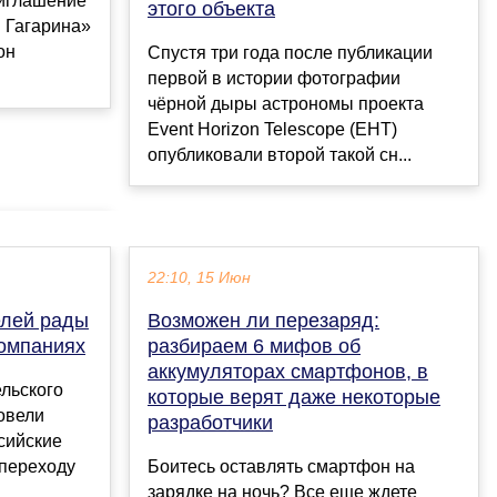
риглашение
этого объекта
 Гагарина»
он
Спустя три года после публикации
первой в истории фотографии
чёрной дыры астрономы проекта
Event Horizon Telescope (EHT)
опубликовали второй такой сн...
22:10, 15 Июн
елей рады
Возможен ли перезаряд:
компаниях
разбираем 6 мифов об
аккумуляторах смартфонов, в
льского
которые верят даже некоторые
овели
разработчики
ссийские
 переходу
Боитесь оставлять смартфон на
зарядке на ночь? Все еще ждете