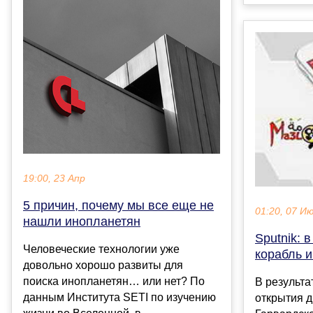
19:00, 23 Апр
5 причин, почему мы все еще не
01:20, 07 И
нашли инопланетян
Sputnik: 
Человеческие технологии уже
корабль 
довольно хорошо развиты для
поиска инопланетян… или нет? По
В результ
данным Института SETI по изучению
открытия д