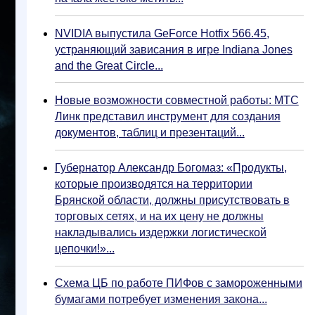
NVIDIA выпустила GeForce Hotfix 566.45,
устраняющий зависания в игре Indiana Jones
and the Great Circle...
Новые возможности совместной работы: МТС
Линк представил инструмент для создания
документов, таблиц и презентаций...
Губернатор Александр Богомаз: «Продукты,
которые производятся на территории
Брянской области, должны присутствовать в
торговых сетях, и на их цену не должны
накладывались издержки логистической
цепочки!»...
Схема ЦБ по работе ПИФов с замороженными
бумагами потребует изменения закона...