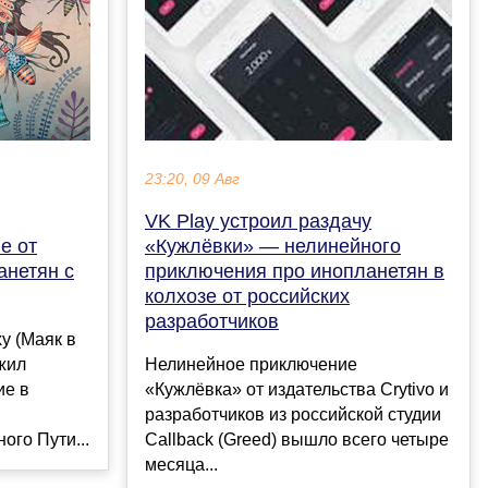
23:20, 09 Авг
VK Play устроил раздачу
е от
«Кужлёвки» — нелинейного
анетян с
приключения про инопланетян в
колхозе от российских
разработчиков
xy (Маяк в
жил
Нелинейное приключение
ие в
«Кужлёвка» от издательства Crytivo и
разработчиков из российской студии
го Пути...
Callback (Greed) вышло всего четыре
месяца...