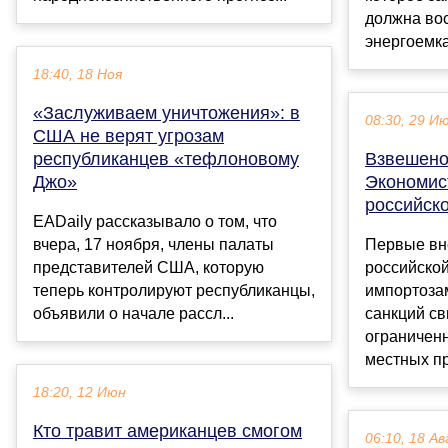
должна во
энергоемка
18:40, 18 Ноя
«Заслуживаем уничтожения»: в
08:30, 29 И
США не верят угрозам
республиканцев «тефлоновому
Взвешено 
Джо»
Экономист
российск
EADaily рассказывало о том, что
вчера, 17 ноября, члены палаты
Первые вн
представителей США, которую
российской
теперь контролируют республиканцы,
импортоза
объявили о начале рассл...
санкций св
ограничен
местных пр
18:20, 12 Июн
Кто травит американцев смогом
06:10, 18 Ав