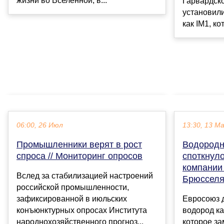
жизни во Вселенной, в...
Гарвардско
установили
как IM1, ко
06:00, 26 Июл
13:30, 13 М
Промышленники верят в рост
Водородн
спроса // Мониторинг опросов
споткнуло
компании 
Вслед за стабилизацией настроений
Брюссел
российской промышленности,
зафиксированной в июльских
Евросоюз д
конъюнктурных опросах Института
водород ка
народнохозяйственного прогноз...
которое за