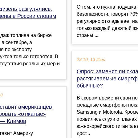
О том, что нужна подушка
дизель разгулялись:
безопасности, говорят 70
цены в России словам
регулярно откладывает на
только каждый девятый ж
даж топлива на бирже
страны....
 в сентябре, а
я по экспорту
ктов только готовятся. В
23:10, 13 Июн
тсутствия реальных мер и
Опрос: заменят ли скл
растягиваемые смарт
обычные?
ай
В скором времени свои н
складные смартфоны пок
аставит американцев
Samsung и Motorola. Кроме
ровать «отжатые»
появились слухи о планах
 — Климов
южнокорейского гиганта в
тавит Америку
дост...