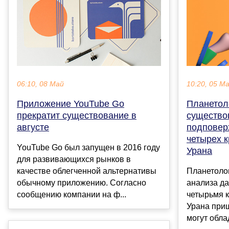
06:10, 08 Май
10:20, 05 М
Приложение YouTube Go
Планетол
прекратит существование в
существо
августе
подповер
четырех к
YouTube Go был запущен в 2016 году
Урана
для развивающихся рынков в
качестве облегченной альтернативы
Планетолог
обычному приложению. Согласно
анализа д
сообщению компании на ф...
четырьмя 
Урана приш
могут обла