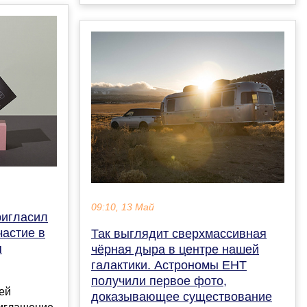
09:10, 13 Май
ригласил
частие в
Так выглядит сверхмассивная
я
чёрная дыра в центре нашей
галактики. Астрономы EHT
получили первое фото,
ей
доказывающее существование