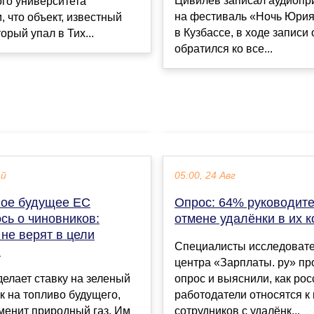
Цивилев записал аудиоп
го университета
на фестиваль «Ночь Юрия
, что объект, известный
в Кузбассе, в ходе записи 
торый упал в Тих...
обратился ко все...
ай
05:00, 24 Авг
ое будущее ЕС
Опрос: 64% руководит
сь о чиновников:
отмене удалёнки в их 
не верят в цели
Специалисты исследовате
я
центра «Зарплаты. ру» пр
елает ставку на зеленый
опрос и выяснили, как ро
к на топливо будущего,
работодатели относятся к
менит природный газ. Им
сотрудников с удалёнк...