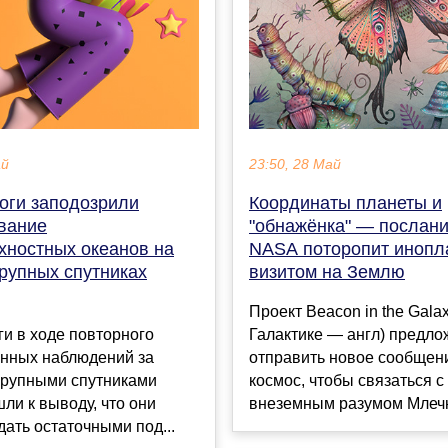
ай
23:50, 28 Май
оги заподозрили
Координаты планеты и
вание
"обнажёнка" — послани
хностных океанов на
NASA поторопит инопл
рупных спутниках
визитом на Землю
Проект Beacon in the Gala
и в ходе повторного
Галактике — англ) предло
анных наблюдений за
отправить новое сообщен
крупными спутниками
космос, чтобы связаться с
ли к выводу, что они
внеземным разумом Млечно
дать остаточными под...