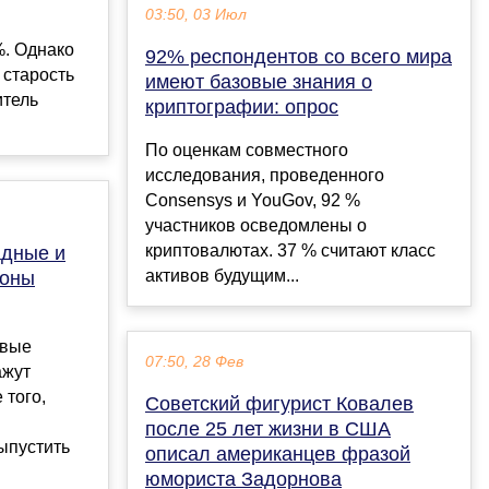
03:50, 03 Июл
%. Однако
92% респондентов со всего мира
 старость
имеют базовые знания о
итель
криптографии: опрос
По оценкам совместного
исследования, проведенного
Consensys и YouGov, 92 %
участников осведомлены о
криптовалютах. 37 % считают класс
адные и
активов будущим...
фоны
овые
07:50, 28 Фев
ажут
 того,
Советский фигурист Ковалев
после 25 лет жизни в США
ыпустить
описал американцев фразой
юмориста Задорнова