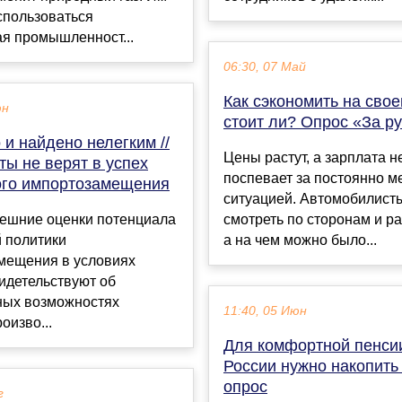
спользоваться
я промышленност...
06:30, 07 Май
Как сэкономить на свое
юн
стоит ли? Опрос «За р
и найдено нелегким //
Цены растут, а зарплата н
ы не верят в успех
поспевает за постоянно 
ого импортозамещения
ситуацией. Автомобилист
ешние оценки потенциала
смотреть по сторонам и р
 политики
а на чем можно было...
мещения в условиях
идетельствуют об
ных возможностях
11:40, 05 Июн
оизво...
Для комфортной пенси
России нужно накопить
опрос
г