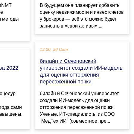
enNMT
В будущем она планирует добавить
ne
оценку недвижимости и инвестсчетов
й методы
у брокеров — всё это можно будет
записать в «свои активы»....
13:00, 30 Окт
билайн и Сеченовский
за 2022
университет создали ИИ-модель
для оценки отторжения
пересаженной почки
роцедур
билайн и Сеченовский университет
создали ИИ-модель для оценки
года сами
отторжения пересаженной почки
завышены.
Ученые, ИТ-специалисты из ООО
“МедТех ИИ” (совместное пре...