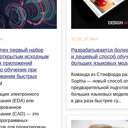
кт
17:10, 27 Июл
лен первый набор
Разрабатывается боле
 открытым исходным
и дешевый способ обу
я приложений
больших языковых мод
о обучения при
Команда из Стэнфорда ра
овании быстрых
Sophia — новый способ о
м
предварительной подгото
ация электронного
больших языковых моделе
вания (EDA) или
в два раза быстрее су...
ированное
вание (CAD) — это
 программных
ов для проектирован...