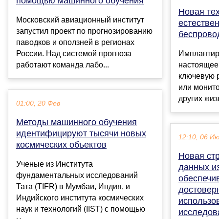
помощью машинного обучения
Новая те
Московский авиационный институт
естестве
запустил проект по прогнозированию
беспрово
паводков и оползней в регионах
России. Над системой прогноза
Имплантир
работают команда лабо...
настоящее 
ключевую 
или монито
других жиз
01:00, 20 Фев
Методы машинного обучения
идентифицируют тысячи новых
12:10, 06 И
космических объектов
Новая стр
Ученые из Института
данных из
фундаментальных исследований
обеспечи
Тата (TIFR) в Мумбаи, Индия, и
достовер
Индийского института космических
использо
наук и технологий (IIST) с помощью
исследов