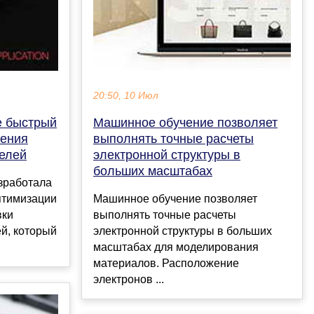
20:50, 10 Июл
е быстрый
Машинное обучение позволяет
чения
выполнять точные расчеты
елей
электронной структуры в
больших масштабах
зработала
птимизации
Машинное обучение позволяет
вки
выполнять точные расчеты
й, который
электронной структуры в больших
масштабах для моделирования
материалов. Расположение
электронов ...