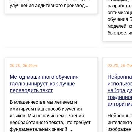
улучшения аддитивного производ...
разработа
оптимизац
обучения 
моделей, к
быстрее, че
09:10, 08 Июн
02:20, 16 Ф
Метод машинного обучения
Нейронная
галлюцинирует, как лучше
использо
переводить текст
набора д
традицио
В младенчестве мы лепечем и
алгоритм
имитируем наш способ изучения
языков. Мы не начинаем с чтения
Нейронные
необработанного текста, что требует
интеллект
фундаментальных знаний ...
изображен