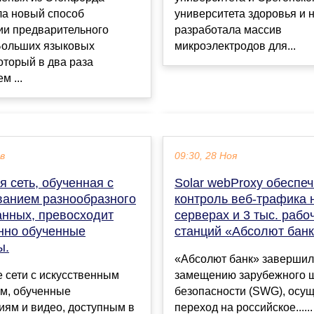
ла новый способ
университета здоровья и 
ии предварительного
разработала массив
Больших языковых
микроэлектродов для...
оторый в два раза
м ...
ев
09:30, 28 Ноя
 сеть, обученная с
Solar webProxy обеспе
ванием разнообразного
контроль веб-трафика 
анных, превосходит
серверах и 3 тыс. рабо
нно обученные
станций «Абсолют бан
ы.
«Абсолют банк» завершил
 сети с искусственным
замещению зарубежного 
ом, обученные
безопасности (SWG), осу
иям и видео, доступным в
переход на российское......