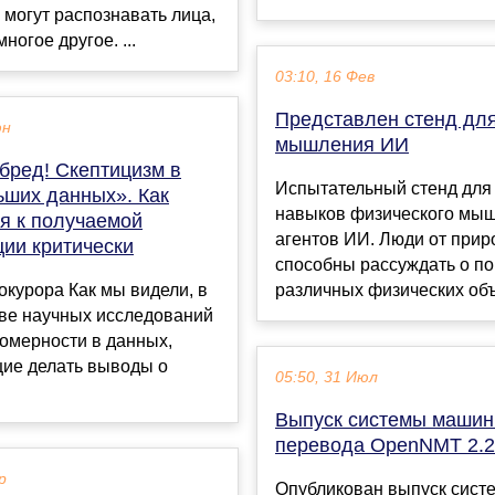
 могут распознавать лица,
ногое другое. ...
03:10, 16 Фев
Представлен стенд для
юн
мышления ИИ
бред! Скептицизм в
Испытательный стенд для
ьших данных». Как
навыков физического мы
я к получаемой
агентов ИИ. Люди от при
ии критически
способны рассуждать о п
курора Как мы видели, в
различных физических объ
ве научных исследований
омерности в данных,
ие делать выводы о
05:50, 31 Июл
Выпуск системы машин
перевода OpenNMT 2.2
р
Опубликован выпуск сист