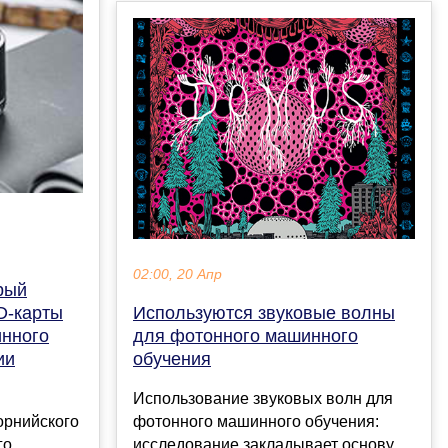
02:00, 20 Апр
рый
Используются звуковые волны
D-карты
для фотонного машинного
инного
обучения
ии
Использование звуковых волн для
фотонного машинного обучения:
орнийского
исследование закладывает основу
го