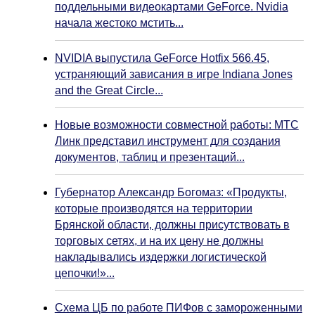
поддельными видеокартами GeForce. Nvidia
начала жестоко мстить...
NVIDIA выпустила GeForce Hotfix 566.45,
устраняющий зависания в игре Indiana Jones
and the Great Circle...
Новые возможности совместной работы: МТС
Линк представил инструмент для создания
документов, таблиц и презентаций...
Губернатор Александр Богомаз: «Продукты,
которые производятся на территории
Брянской области, должны присутствовать в
торговых сетях, и на их цену не должны
накладывались издержки логистической
цепочки!»...
Схема ЦБ по работе ПИФов с замороженными