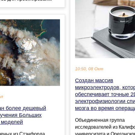
10:50, 08 Окт
Создан массив
микроэлектродов, кото
обеспечивает точные 2
юл
электрофизиологии сп
ан более дешевый
мозга во время операц
бучения Больших
Объединенная группа
 моделей
исследователей из Калиф
ченых из Стэнфорда
университета и Орегонско