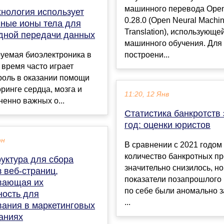
машинного перевода Op
хнология использует
0.28.0 (Open Neural Machi
нные ионы тела для
Translation), использующе
дной передачи данных
машинного обучения. Для
уемая биоэлектроника в
построени...
время часто играет
роль в оказании помощи
ринге сердца, мозга и
11:20, 12 Янв
ненно важных о...
Статистика банкротств 
год: оценки юристов
юн
В сравнении с 2021 годом
количество банкротных п
уктура для сбора
значительно снизилось, но
 веб-страниц,
показатели позапрошлого 
вающая их
по себе были аномально 
ность для
...
вания в маркетинговых
аниях