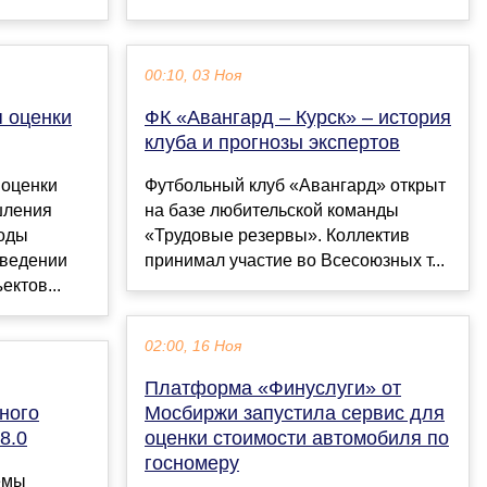
00:10, 03 Ноя
 оценки
ФК «Авангард – Курск» – история
клуба и прогнозы экспертов
 оценки
Футбольный клуб «Авангард» открыт
шления
на базе любительской команды
роды
«Трудовые резервы». Коллектив
оведении
принимал участие во Всесоюзных т...
ектов...
02:00, 16 Ноя
Платформа «Финуслуги» от
ного
Мосбиржи запустила сервис для
8.0
оценки стоимости автомобиля по
госномеру
емы