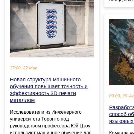
17:00, 22 Мар
Новая структура машинного
обучения повышает точность и
эффективность 3D-печати
00:00, 09 И
металлом
Разработ
Исследователи из Инженерного
способ о
университета Торонто под
языковых
руководством профессора Юй Цзоу
используют машинное обучение для
Команда у