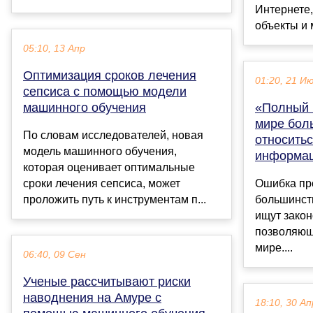
Интернете,
объекты и м
05:10, 13 Апр
Оптимизация сроков лечения
01:20, 21 И
сепсиса с помощью модели
машинного обучения
«Полный 
мире бол
По словам исследователей, новая
относитьс
модель машинного обучения,
информац
которая оценивает оптимальные
сроки лечения сепсиса, может
Ошибка про
проложить путь к инструментам п...
большинст
ищут закон
позволяющ
мире....
06:40, 09 Сен
Ученые рассчитывают риски
наводнения на Амуре с
18:10, 30 Ап