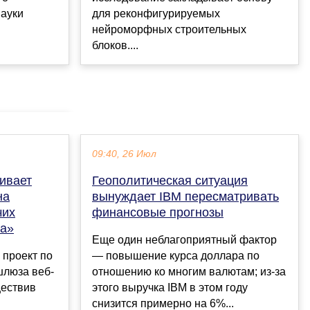
для реконфигурируемых
науки
нейроморфных строительных
блоков....
09:40, 26 Июл
чивает
Геополитическая ситуация
на
вынуждает IBM пересматривать
чих
финансовые прогнозы
ка»
Еще один неблагоприятный фактор
 проект по
— повышение курса доллара по
шлюза веб-
отношению ко многим валютам; из-за
ществив
этого выручка IBM в этом году
снизится примерно на 6%...