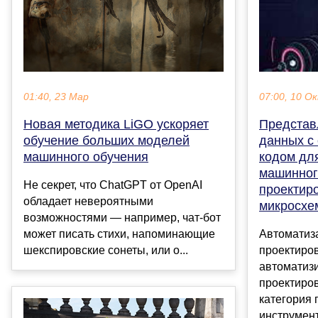
01:40, 23 Мар
07:00, 10 О
Новая методика LiGO ускоряет
Представ
обучение больших моделей
данных с
машинного обучения
кодом дл
машинног
Не секрет, что ChatGPT от OpenAI
проектир
обладает невероятными
микросхе
возможностями — например, чат-бот
может писать стихи, напоминающие
Автоматиз
шекспировские сонеты, или о...
проектиро
автоматиз
проектиро
категория
инструмент