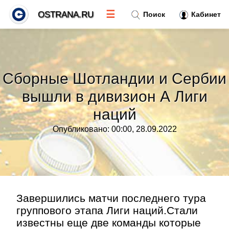
☰
OSTRANA.RU
Поиск
Кабинет
Новости
»
Сборные Шотландии и Сербии
Тренды новостей
»
вышли в дивизион А Лиги
наций
Рубрики
»
Опубликовано: 00:00, 28.09.2022
Правила
»
Контакт
»
Завершились матчи последнего тура
группового этапа Лиги наций.Стали
известны еще две команды которые