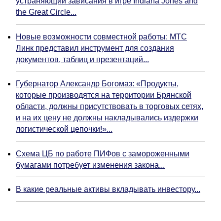
устраняющий зависания в игре Indiana Jones and
the Great Circle...
Новые возможности совместной работы: МТС
Линк представил инструмент для создания
документов, таблиц и презентаций...
Губернатор Александр Богомаз: «Продукты,
которые производятся на территории Брянской
области, должны присутствовать в торговых сетях,
и на их цену не должны накладывались издержки
логистической цепочки!»...
Схема ЦБ по работе ПИФов с замороженными
бумагами потребует изменения закона...
В какие реальные активы вкладывать инвестору...