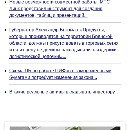
Новые возможности совместной работы: МТС
Линк представил инструмент для создания
документов, таблиц и презентаций...
Губернатор Александр Богомаз: «Продукты,
которые производятся на территории Брянской
области, должны присутствовать в торговых сетях,
и на их цену не должны накладывались издержки
логистической цепочки!»...
Схема ЦБ по работе ПИФов с замороженными
бумагами потребует изменения закона...
В какие реальные активы вкладывать инвестору...