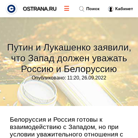
☰
OSTRANA.RU
Поиск
Кабинет
Новости
»
Путин и Лукашенко заявили,
Тренды новостей
»
что Запад должен уважать
Россию и Белоруссию
Рубрики
»
Опубликовано: 11:20, 26.09.2022
Правила
»
Контакт
»
Белоруссия и Россия готовы к
взаимодействию с Западом, но при
условии уважительного отношения с