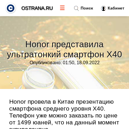
☰
OSTRANA.RU
Поиск
Кабинет
Новости
»
Honor представила
Тренды новостей
»
ультратонкий смартфон X40
Опубликовано: 01:50, 18.09.2022
Рубрики
»
Правила
»
Контакт
»
Honor провела в Китае презентацию
смартфона среднего уровня X40.
Телефон уже можно заказать по цене
от 1499 юаней, что на данный момент