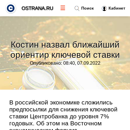
☰
OSTRANA.RU
Поиск
Кабинет
Новости
»
Костин назвал ближайший
Тренды новостей
»
ориентир ключевой ставки
Опубликовано: 08:40, 07.09.2022
Рубрики
»
Правила
»
Контакт
»
В российской экономике сложились
предпосылки для снижения ключевой
ставки Центробанка до уровня 7%
годовых. Об этом на Восточном