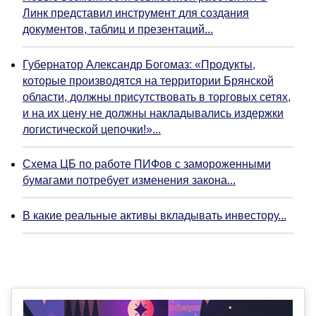
Линк представил инструмент для создания
документов, таблиц и презентаций...
Губернатор Александр Богомаз: «Продукты,
которые производятся на территории Брянской
области, должны присутствовать в торговых сетях,
и на их цену не должны накладывались издержки
логистической цепочки!»...
Схема ЦБ по работе ПИФов с замороженными
бумагами потребует изменения закона...
В какие реальные активы вкладывать инвестору...