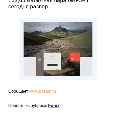
163,65.Валютная пара GBPJPY
сегодня развер...
Сообщает
www.fxteam.ru
Новость из рубрики:
Forex