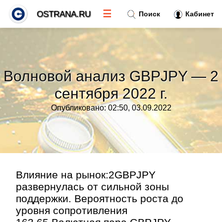
☰
OSTRANA.RU
Поиск
Кабинет
Новости
»
Волновой анализ GBPJPY — 2
Тренды новостей
»
сентября 2022 г.
Опубликовано: 02:50, 03.09.2022
Рубрики
»
Правила
»
Контакт
»
Влияние на рынок:2GBPJPY
развернулась от сильной зоны
поддержки. Вероятность роста до
уровня сопротивления