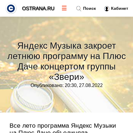
☰
OSTRANA.RU
Поиск
Кабинет
Новости
»
Яндекс Музыка закроет
Тренды новостей
»
летнюю программу на Плюс
Даче концертом группы
Рубрики
»
«Звери»
Правила
»
Опубликовано: 20:30, 27.08.2022
Контакт
»
Все лето программа Яндекс Музыки
на Плюс Даче объединяла