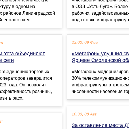
туру в одном из
в ОЭЗ «Усть-Луга». Более 
х районов Ленинградской
рабочих, задействованных
севоложском.......
подготовке инфраструктуры.
кт
23:00, 09 Фев
и Yota объединяют
«Мегафон» улучшил св
е сети
Ярцеве Смоленской об
 объединению торговых
«Мегафон» модернизиров
 операторов завершится
30% телекоммуникационн
023 года. Он позволит
инфраструктуры в третьем
эффективность розницы,
численности населения горо
изить расх...
10:30, 08 Авг
ар
За оставление места 