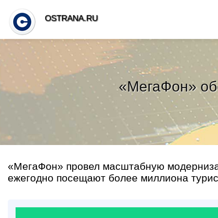
OSTRANA.RU
«МегаФон» об
«МегаФон» провел масштабную модернизац
ежегодно посещают более миллиона турист