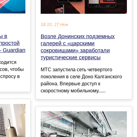
18:10, 27 Ноя
ы в
Возле Донинских подземных
простой
галерей с «царскими
— Guardian
сокровищами» заработали
туристические сервисы
ходится
сов, чтобы
МТС запустила сеть четвертого
 спросу в
поколения в селе Доно Калганского
района. Впервые доступ к
скоростному мобильному......