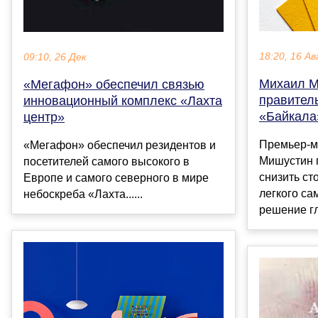
18:20, 16 Ав
09:10, 26 Дек
Михаил М
«Мегафон» обеспечил связью
правител
инновационный комплекс «Лахта
«Байкала
центр»
Премьер-м
«Мегафон» обеспечил резидентов и
Мишустин 
посетителей самого высокого в
снизить ст
Европе и самого северного в мире
легкого са
небоскреба «Лахта......
решение гл