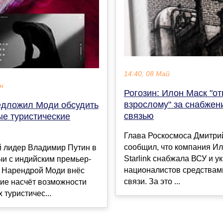
14:40, 08 Май
ен
Рогозин: Илон Маск "от
взрослому" за снабжен
едложил Моди обсудить
связью
ые туристические
Глава Роскосмоса Дмитри
сообщил, что компания И
й лидер Владимир Путин в
Starlink снабжала ВСУ и у
чи с индийским премьер-
националистов средствам
 Нарендрой Моди внёс
связи. За это ...
ие насчёт возможности
 туристичес...