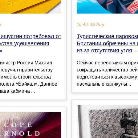
г
15:40, 12 Апр
ишустин потребовал от
Туристические паровоз
ьства удешевления
Британии обречены на 
»
из-за отсутствия угля 
инистр России Михаил
Сейчас перевозчикам при
поручил правительству
сокращать количество рей
оимость строительства
подготовиться к высокому
молета «Байкал». Данное
пасхальные каникулы...
ава кабмина ...