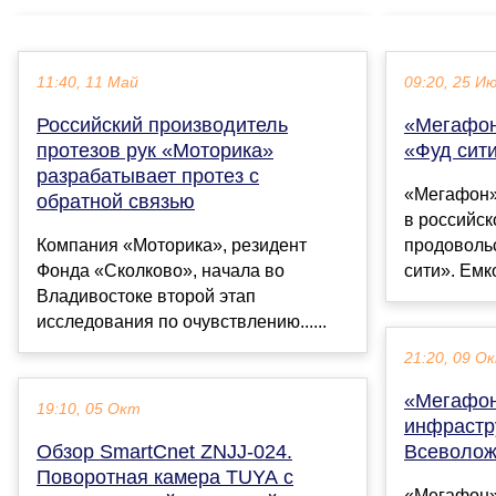
11:40, 11 Май
09:20, 25 И
Российский производитель
«Мегафон
протезов рук «Моторика»
«Фуд сит
разрабатывает протез с
«Мегафон»
обратной связью
в российс
Компания «Моторика», резидент
продоволь
Фонда «Сколково», начала во
сити». Емкос
Владивостоке второй этап
исследования по очувствлению......
21:20, 09 О
«Мегафон
19:10, 05 Окт
инфрастр
Обзор SmartCnet ZNJJ-024.
Всеволож
Поворотная камера TUYA с
«Мегафон»