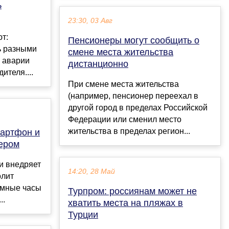
ь
23:30, 03 Авг
т:
Пенсионеры могут сообщить о
ь разными
смене места жительства
а аварии
дистанционно
ителя....
При смене места жительства
(например, пенсионер переехал в
другой город в пределах Российской
Федерации или сменил место
жительства в пределах регион...
артфон и
ером
и внедряет
14:20, 28 Май
олит
умные часы
Турпром: россиянам может не
..
хватить места на пляжах в
Турции