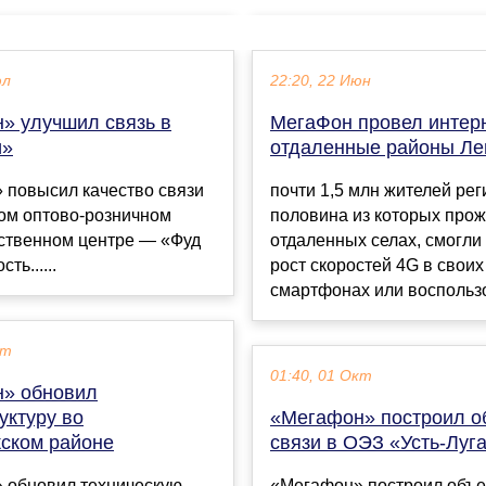
юл
22:20, 22 Июн
» улучшил связь в
МегаФон провел интерн
и»
отдаленные районы Ле
 повысил качество связи
почти 1,5 млн жителей рег
ком оптово-розничном
половина из которых прож
ственном центре — «Фуд
отдаленных селах, смогли
ть......
рост скоростей 4G в своих
смартфонах или воспользо
кт
01:40, 01 Окт
» обновил
уктуру во
«Мегафон» построил о
ском районе
связи в ОЭЗ «Усть-Луг
 обновил техническую
«Мегафон» построил объе