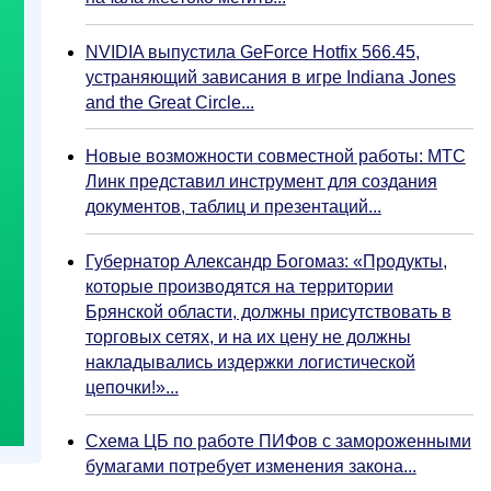
NVIDIA выпустила GeForce Hotfix 566.45,
устраняющий зависания в игре Indiana Jones
and the Great Circle...
Новые возможности совместной работы: МТС
Линк представил инструмент для создания
документов, таблиц и презентаций...
Губернатор Александр Богомаз: «Продукты,
которые производятся на территории
Брянской области, должны присутствовать в
торговых сетях, и на их цену не должны
накладывались издержки логистической
цепочки!»...
Схема ЦБ по работе ПИФов с замороженными
бумагами потребует изменения закона...