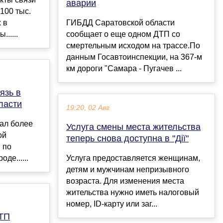
аварии
100 тыс.
 в
ГИБДД Саратовской области
.....
сообщает о еще одном ДТП со
смертельным исходом на трассе.По
данным Госавтоинспекции, на 367-м
км дороги "Самара - Пугачев ...
язь в
ласти
19:20, 02 Авг
ал более
Услуга смены места жительства
ой
теперь снова доступна в "Дії"
 по
де......
Услуга предоставляется женщинам,
детям и мужчинам непризывного
возраста. Для изменения места
жительства нужно иметь налоговый
номер, ID-карту или заг...
ДТП