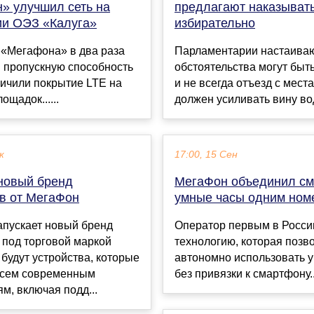
» улучшил сеть на
предлагают наказыват
ии ОЭЗ «Калуга»
избирательно
«Мегафона» в два раза
Парламентарии настаиваю
 пропускную способность
обстоятельства могут быт
личили покрытие LTE на
и не всегда отъезд с мест
ощадок......
должен усиливать вину вод
к
17:00, 15 Сен
 новый бренд
МегаФон объединил см
в от МегаФон
умные часы одним ном
апускает новый бренд
Оператор первым в Росси
 под торговой маркой
технологию, которая позв
о будут устройства, которые
автономно использовать 
всем современным
без привязки к смартфону..
м, включая подд...