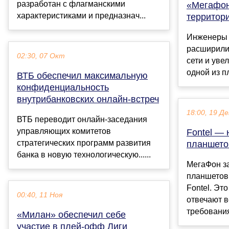
разработан с флагманскими
«Мегафон
характеристиками и предназнач...
территор
Инженеры 
расширили
02:30, 07 Окт
сети и уве
одной из пл
ВТБ обеспечил максимальную
конфиденциальность
внутрибанковских онлайн-встреч
18:00, 19 Де
ВТБ переводит онлайн-заседания
управляющих комитетов
Fontel —
стратегических программ развития
планшето
банка в новую технологическую......
МегаФон з
планшетов
Fontel. Эт
00:40, 11 Ноя
отвечают 
требования
«Милан» обеспечил себе
участие в плей-офф Лиги