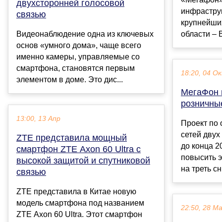
двухсторонней голосовой
инфраструк
связью
крупнейши
Видеонаблюдение одна из ключевых
области – В
основ «умного дома», чаще всего
именно камеры, управляемые со
смартфона, становятся первым
18:20, 04 О
элементом в доме. Это дис...
МегаФон 
розничны
13:00, 13 Апр
Проект по
сетей двух
ZTE представила мощный
до конца 2
смартфон ZTE Axon 60 Ultra с
повысить 
высокой защитой и спутниковой
на треть сн
связью
ZTE представила в Китае новую
модель смартфона под названием
22:50, 28 М
ZTE Axon 60 Ultra. Этот смартфон