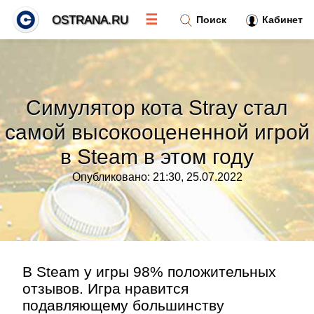
☰
OSTRANA.RU
Поиск
Кабинет
Новости
»
Симулятор кота Stray стал
Тренды новостей
»
самой высокооцененной игрой
в Steam в этом году
Рубрики
»
Опубликовано: 21:30, 25.07.2022
Правила
»
Контакт
»
В Steam у игры 98% положительных
отзывов. Игра нравится
подавляющему большинству