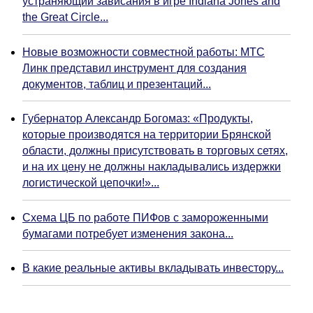
устраняющий зависания в игре Indiana Jones and
the Great Circle...
Новые возможности совместной работы: МТС
Линк представил инструмент для создания
документов, таблиц и презентаций...
Губернатор Александр Богомаз: «Продукты,
которые производятся на территории Брянской
области, должны присутствовать в торговых сетях,
и на их цену не должны накладывались издержки
логистической цепочки!»...
Схема ЦБ по работе ПИФов с замороженными
бумагами потребует изменения закона...
В какие реальные активы вкладывать инвестору...