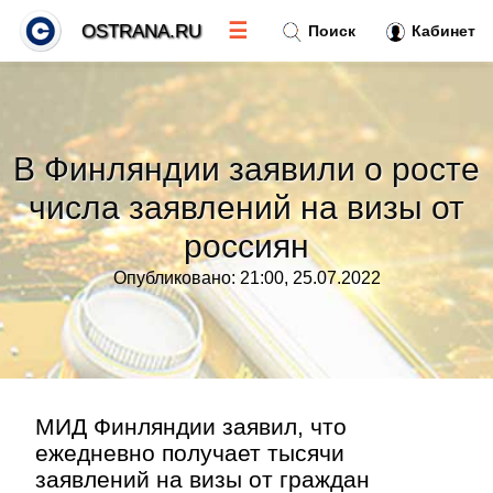
☰
OSTRANA.RU
Поиск
Кабинет
Новости
»
В Финляндии заявили о росте
Тренды новостей
»
числа заявлений на визы от
россиян
Рубрики
»
Опубликовано: 21:00, 25.07.2022
Правила
»
Контакт
»
МИД Финляндии заявил, что
ежедневно получает тысячи
заявлений на визы от граждан