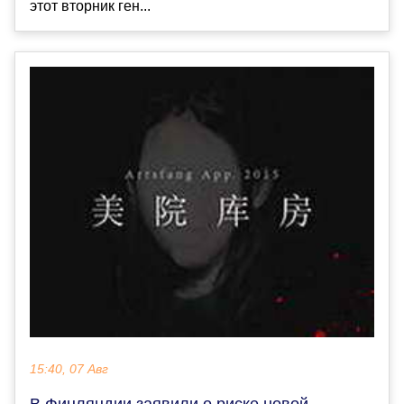
этот вторник ген...
15:40, 07 Авг
В Финляндии заявили о риске новой