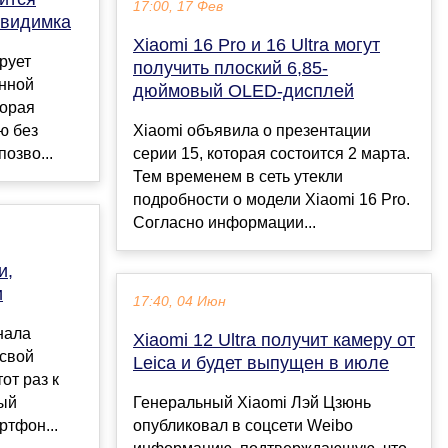
17:00, 17 Фев
евидимка
Xiaomi 16 Pro и 16 Ultra могут
рует
получить плоский 6,85-
анной
дюймовый OLED-дисплей
торая
ю без
Xiaomi объявила о презентации
озво...
серии 15, которая состоится 2 марта.
Тем временем в сеть утекли
подробности о модели Xiaomi 16 Pro.
Согласно информации...
и,
и
17:40, 04 Июн
нала
Xiaomi 12 Ultra получит камеру от
 свой
Leica и будет выпущен в июле
от раз к
ый
Генеральный Xiaomi Лэй Цзюнь
тфон...
опубликовал в соцсети Weibo