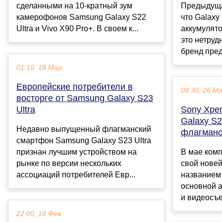
сделанными на 10-кратный зум
Предыдуща
камерофонов Samsung Galaxy S22
что Galaxy 
Ultra и Vivo X90 Pro+. В своем к...
аккумулято
это нетруд
бренд пред
01:10, 18 Мар
Европейские потребители в
09:30, 26 М
восторге от Samsung Galaxy S23
Ultra
Sony Xper
Galaxy S23
Недавно выпущенный флагманский
флагмано
смартфон Samsung Galaxy S23 Ultra
признан лучшим устройством на
В мае ком
рынке по версии нескольких
свой нове
ассоциаций потребителей Евр...
названием 
основной 
и видеосъе
22:00, 18 Фев