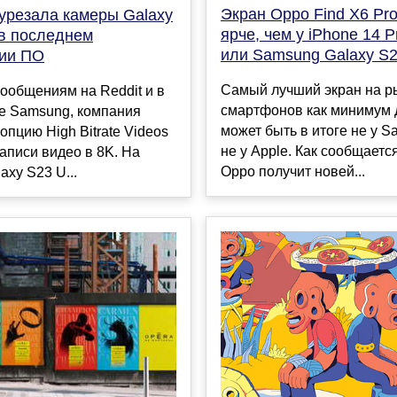
Экран Oppo Find X6 Pro
урезала камеры Galaxy
ярче, чем у iPhone 14 
 в последнем
или Samsung Galaxy S23
ии ПО
Самый лучший экран на р
ообщениям на Reddit и в
смартфонов как минимум 
е Samsung, компания
может быть в итоге не у S
опцию High Bitrate Videos
не у Apple. Как сообщаетс
аписи видео в 8K. На
Oppo получит новей...
axy S23 U...