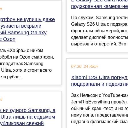
подэкранная камера-н
я
По слухам, Samsung тести
артфон не купишь даже
Galaxy S26 Ultra с подэкр
тузиасты вскрыли
фронтальной камерой, ко
ый Samsung Galaxy
сделает дисплей полность
 с Ozon
вырезов и отверстий. Это п
ель «Хабра» с ником
иобрёл на Ozon смартфон,
ыглядит как Samsung
07:30, 24 Июл
Ultra, хотя и стоит всего
яч рубле...
Xiaomi 12S Ultra погнул
поцарапали и подожгл
Зак Нельсон с YouTube-ка
ай
JerryRigEverything провёл
обычный краш-тест, и на эт
х ни одного Samsung, а
нему попал представленн
 Ultra лишь на седьмом
недавно флагманский смар
публикован свежий