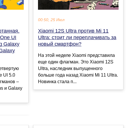
00:50, 25 Июл
отанная.
Xiaomi 12S Ultra против Mi 11
 One UI
Ultra: стоит ли переплачивать за
g Galaxy
новый смартфон?
 Galaxy
На этой неделе Xiaomi представила
еще один флагман. Это Xiaomi 12S
етвертую
Ultra, наследник выпущенного
 UI 5.0
больше года назад Xiaomi Mi 11 Ultra.
гманов –
Новинка стала п...
us и Galaxy