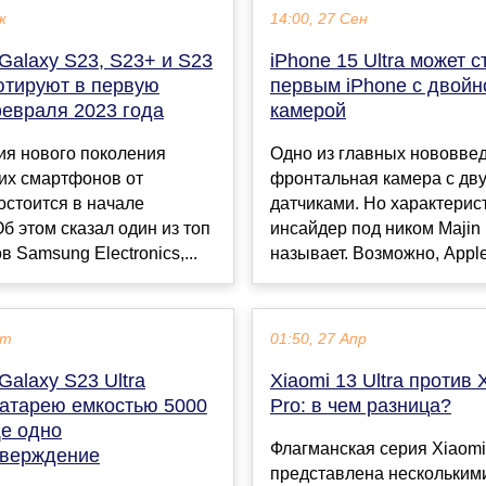
к
14:00, 27 Сен
Galaxy S23, S23+ и S23
iPhone 15 Ultra может с
ютируют в первую
первым iPhone с двойн
евраля 2023 года
камерой
ия нового поколения
Одно из главных нововве
их смартфонов от
фронтальная камера с дв
остоится в начале
датчиками. Но характерис
б этом сказал один из топ
инсайдер под ником Majin
 Samsung Electronics,...
называет. Возможно, Apple
кт
01:50, 27 Апр
alaxy S23 Ultra
Xiaomi 13 Ultra против 
батарею емкостью 5000
Pro: в чем разница?
ще одно
Флагманская серия Xiaomi
верждение
представлена нескольким