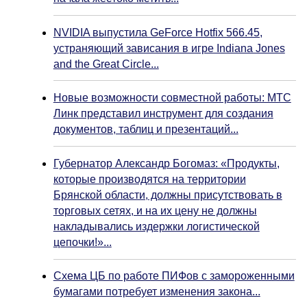
NVIDIA выпустила GeForce Hotfix 566.45,
устраняющий зависания в игре Indiana Jones
and the Great Circle...
Новые возможности совместной работы: МТС
Линк представил инструмент для создания
документов, таблиц и презентаций...
Губернатор Александр Богомаз: «Продукты,
которые производятся на территории
Брянской области, должны присутствовать в
торговых сетях, и на их цену не должны
накладывались издержки логистической
цепочки!»...
Схема ЦБ по работе ПИФов с замороженными
бумагами потребует изменения закона...