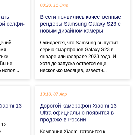
08:20, 11 Окт
тать
В сети появились качественные
ой селфи-
рендеры Samsung Galaxy S23 с
новым дизайном камеры
дений —
Ожидается, что Samsung выпустит
умя
серию смартфонов Galaxy S23 в
тики
январе или феврале 2023 года. И
 Bu не
хотя до запуска остается еще
 испол...
несколько месяцев, известн...
13:10, 07 Апр
Xiaomi 13
Дорогой камерофон Xiaomi 13
Ultra официально появится в
продаже в России
 13
и
Компания Xiaomi готовится к