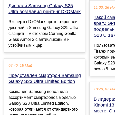
Дисплей Samsung Galaxy S25
11:00, 26 Но
Ultra возглавил рейтинг DxOMark
Такой см
Эксперты DxOMark протестировали
врагу. Эн
дисплей в Samsung Galaxy S25 Ultra
поддельн
с защитным стеклом Corning Gorilla
S23 Ultra
Glass Armor 2 с антибликовым и
устойчивым к цар...
Пользоват
Tirarex пр
который в
Galaxy S23 
08:40, 15 Май
около 5 тыс
Представлен смартфон Samsung
Galaxy S23 Ultra Limited Edition
10:20, 02 М
Компания Samsung пополнила
ассортимент смартфонов моделью
В лидера
Galaxy S23 Ultra Limited Edition,
Xiaomi 13
которая отличается от стандартного
месте. О