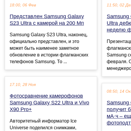
18:00, 06 Фев
11:50, 02 Де
Представлен Samsung Galaxy
Samsung 
S23 Ultra с камерой на 200 Мп
Ultra деб
неделю ф
Samsung Galaxy S23 Ultra, наконец,
официально представлен, и это
Презентац
может быть наименее заметное
флагманск
обновление в истории флагманских
Samsung с
телефонов Samsung. То ...
февраля. О
менеджеров
17:10, 28 Ноя
08:50, 14 О
Фотосравнение камерофонов
Samsung Galaxy S22 Ultra и Vivo
Samsung G
X90 Pro+
получит 
мА·ч – е
Авторитетный информатор Ice
фотоподт
Universe поделился снимками,