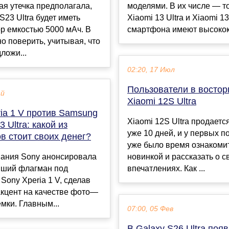
я утечка предполагала,
моделями. В их числе — 
S23 Ultra будет иметь
Xiaomi 13 Ultra и Xiaomi 1
р емкостью 5000 мАч. В
смартфона имеют высококл
но поверить, учитывая, что
ложи...
02:20, 17 Июл
Пользователи в востор
ай
Xiaomi 12S Ultra
ia 1 V против Samsung
Xiaomi 12S Ultra продаетс
 Ultra: какой из
уже 10 дней, и у первых п
в стоит своих денег?
уже было время ознакомит
пания Sony анонсировала
новинкой и рассказать о с
йший флагман под
впечатлениях. Как ...
Sony Xperia 1 V, сделав
акцент на качестве фото—
мки. Главным...
07:00, 05 Фев
В Galaxy S26 Ultra поя