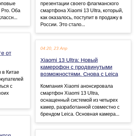
топовые
презентации своего флагманского
3 Pro. Оба
смартфона Xiaomi 13 Ultra, который,
ассн...
как оказалось, поступит в продажу в
России. Это стало...
04:20, 23 Апр
ге от
Xiaomi 13 Ultra: Новый
камерофон с продвинутыми
я в Китае
возможностями. Снова с Leica
окупателей
ься с
Компания Xiaomi анонсировала
воих
смартфон Xiaomi 13 Ultra,
оснащенный системой из четырех
камер, разработанной совместно с
брендом Leica. Основная камера...
вится