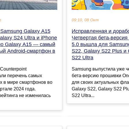
09:10, 08 Окт
г
Исправленная и дораб
Samsung Galaxy A15
Четвертая бета-версия
laxy S24 Ultra и iPhone
5.0 вышла для Samsun
но Galaxy A15 — самый
S22, Galaxy S22 Plus и
ый Android-смартфон в
S22 Ultra
Samsung выпустила уже ч
Counterpoint
бета-версию прошивки One
али перечень самых
для своих актуальных фла
х в мире смартфонов во
Galaxy S22, Galaxy S22 Pl
ртале 2024 года.
S22 Ultra...
рейтинга не изменилась