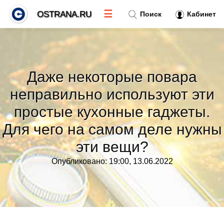
☰
OSTRANA.RU
Поиск
Кабинет
Новости
»
Даже некоторые повара
Тренды новостей
»
неправильно используют эти
простые кухонные гаджеты.
Рубрики
»
Для чего на самом деле нужны
Правила
»
эти вещи?
Опубликовано: 19:00, 13.06.2022
Контакт
»