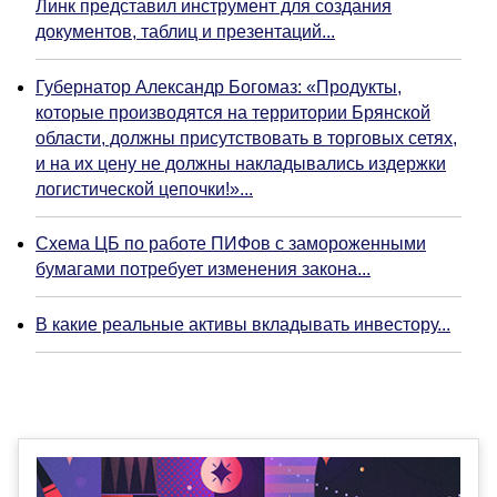
Линк представил инструмент для создания
документов, таблиц и презентаций...
Губернатор Александр Богомаз: «Продукты,
которые производятся на территории Брянской
области, должны присутствовать в торговых сетях,
и на их цену не должны накладывались издержки
логистической цепочки!»...
Схема ЦБ по работе ПИФов с замороженными
бумагами потребует изменения закона...
В какие реальные активы вкладывать инвестору...