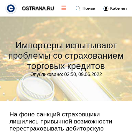
☰
OSTRANA.RU
Поиск
Кабинет
Новости
»
Импортеры испытывают
Тренды новостей
»
проблемы со страхованием
торговых кредитов
Рубрики
»
Опубликовано: 02:50, 09.06.2022
Правила
»
Контакт
»
На фоне санкций страховщики
лишились привычной возможности
перестраховывать дебиторскую