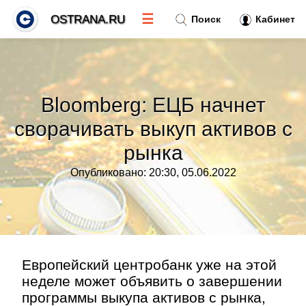
☰
OSTRANA.RU
Поиск
Кабинет
Новости
»
Bloomberg: ЕЦБ начнет
Тренды новостей
»
сворачивать выкуп активов с
рынка
Рубрики
»
Опубликовано: 20:30, 05.06.2022
Правила
»
Контакт
»
Европейский центробанк уже на этой
неделе может объявить о завершении
программы выкупа активов с рынка,