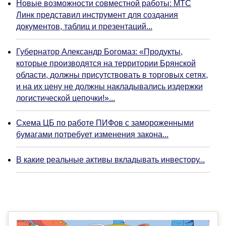
Новые возможности совместной работы: МТС
Линк представил инструмент для создания
документов, таблиц и презентаций...
Губернатор Александр Богомаз: «Продукты,
которые производятся на территории Брянской
области, должны присутствовать в торговых сетях,
и на их цену не должны накладывались издержки
логистической цепочки!»...
Схема ЦБ по работе ПИФов с замороженными
бумагами потребует изменения закона...
В какие реальные активы вкладывать инвестору...