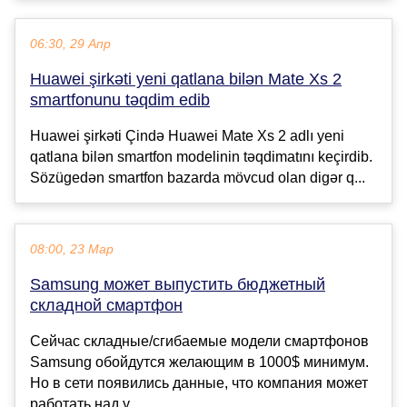
06:30, 29 Апр
Huawei şirkəti yeni qatlana bilən Mate Xs 2
smartfonunu təqdim edib
Huawei şirkəti Çində Huawei Mate Xs 2 adlı yeni
qatlana bilən smartfon modelinin təqdimatını keçirdib.
Sözügedən smartfon bazarda mövcud olan digər q...
08:00, 23 Мар
Samsung может выпустить бюджетный
складной смартфон
Сейчас складные/сгибаемые модели смартфонов
Samsung обойдутся желающим в 1000$ минимум.
Но в сети появились данные, что компания может
работать над у...