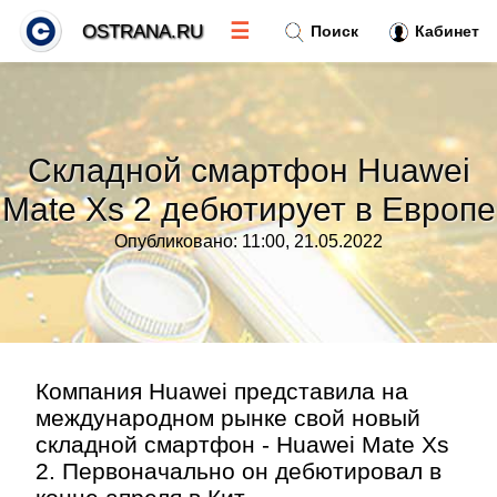
☰
OSTRANA.RU
Поиск
Кабинет
Новости
»
Складной смартфон Huawei
Тренды новостей
»
Mate Xs 2 дебютирует в Европе
Опубликовано: 11:00, 21.05.2022
Рубрики
»
Правила
»
Контакт
»
Компания Huawei представила на
международном рынке свой новый
складной смартфон - Huawei Mate Xs
2. Первоначально он дебютировал в