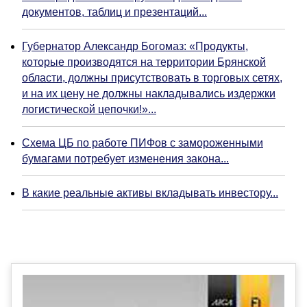
документов, таблиц и презентаций...
Губернатор Александр Богомаз: «Продукты,
которые производятся на территории Брянской
области, должны присутствовать в торговых сетях,
и на их цену не должны накладывались издержки
логистической цепочки!»...
Схема ЦБ по работе ПИФов с замороженными
бумагами потребует изменения закона...
В какие реальные активы вкладывать инвестору...