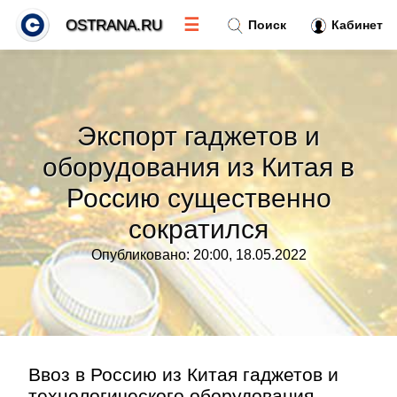
☰
OSTRANA.RU
Поиск
Кабинет
Новости
»
Экспорт гаджетов и
Тренды новостей
»
оборудования из Китая в
Россию существенно
Рубрики
»
сократился
Правила
»
Опубликовано: 20:00, 18.05.2022
Контакт
»
Ввоз в Россию из Китая гаджетов и
технологического оборудования