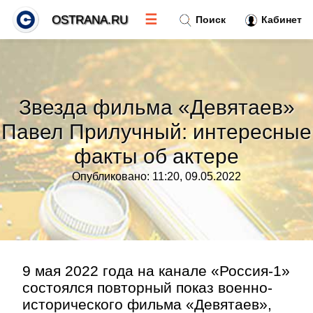
☰
OSTRANA.RU
Поиск
Кабинет
Новости
»
Звезда фильма «Девятаев»
Тренды новостей
»
Павел Прилучный: интересные
факты об актере
Рубрики
»
Опубликовано: 11:20, 09.05.2022
Правила
»
Контакт
»
9 мая 2022 года на канале «Россия-1»
состоялся повторный показ военно-
исторического фильма «Девятаев»,