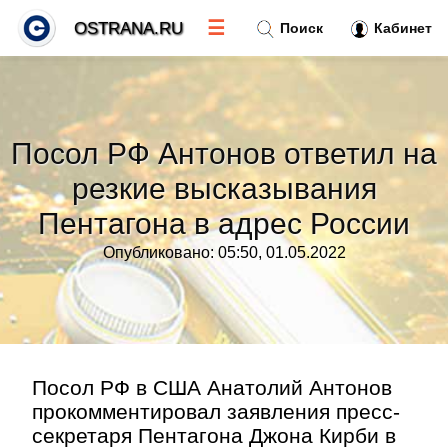
☰
OSTRANA.RU
Поиск
Кабинет
Новости
»
Посол РФ Антонов ответил на
Тренды новостей
»
резкие высказывания
Пентагона в адрес России
Рубрики
»
Опубликовано: 05:50, 01.05.2022
Правила
»
Контакт
»
Посол РФ в США Анатолий Антонов
прокомментировал заявления пресс-
секретаря Пентагона Джона Кирби в