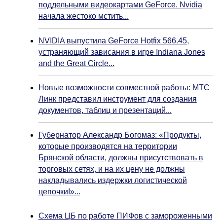
поддельными видеокартами GeForce. Nvidia
начала жестоко мстить...
NVIDIA выпустила GeForce Hotfix 566.45,
устраняющий зависания в игре Indiana Jones
and the Great Circle...
Новые возможности совместной работы: МТС
Линк представил инструмент для создания
документов, таблиц и презентаций...
Губернатор Александр Богомаз: «Продукты,
которые производятся на территории
Брянской области, должны присутствовать в
торговых сетях, и на их цену не должны
накладывались издержки логистической
цепочки!»...
Схема ЦБ по работе ПИФов с замороженными