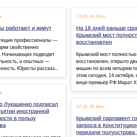
к
13:00, 14 Окт
ты работают и живут
На 18 дней раньше сро
Крымский мост полнос
тящие профессионалы —
восстановлен
юдям свойственно
. Начинающих подводит
Крымский мост полностью
льность, а опытных —
восстановлен, открыто д
ность. Юристы рассказ...
машин по всем четырем п
этом сегодня, 14 октября,
вице-премьер РФ Марат Ху
в
р Лукашенко подписал
07:20, 25 Июн
зъятии иностранной
ости в пользу
Крымский парламент го
тва
запроса в Конституцио
передаче полуострова