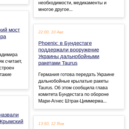
необходимости, медикаменты и
многое другое...
кий мост
22:00, 10 Авг
ара
Phoenix: в Бундестаге
поддержали вооружение
ладимира
Украины дальнобойными
к считает,
ракетами Taurus
строен
 такие
Германия готова передать Украине
дальнобойные крылатые ракеты
Taurus. Об этом сообщила глава
комитета Бундестага по обороне
Мари-Агнес Штрак-Циммерма...
назвали
 Крымский
13:50, 12 Янв