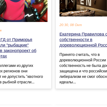
20:30, 08 Окт
я
Екатерина Правилова 
 ГД от Приморья
собственности в
ли "рыбацкие"
дореволюционной Рос
в законопроект об
Принято считать, что в
отах
дореволюционной России 
оллегами из других
собственность не была до
х регионов они
защищена и что российск
 не допустить "квотного
либерализм не смог обосн
в рыбной отрасли...
идеалы...