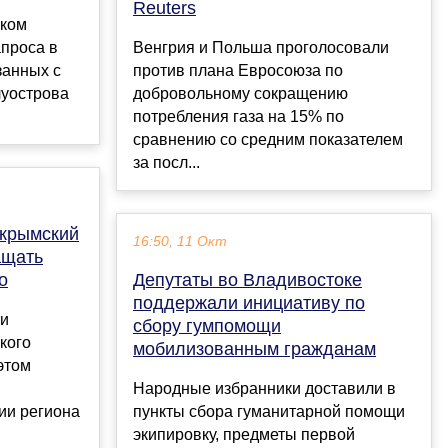
Reuters
ском
апроса в
Венгрия и Польша проголосовали
занных с
против плана Евросоюза по
луострова
добровольному сокращению
потребления газа на 15% по
сравнению со средним показателем
за посл...
 крымский
16:50, 11 Окт
ащать
о
Депутаты во Владивостоке
поддержали инициативу по
ти
сбору гумпомощи
кого
мобилизованным гражданам
этом
Народные избранники доставили в
ии региона
пункты сбора гуманитарной помощи
экипировку, предметы первой