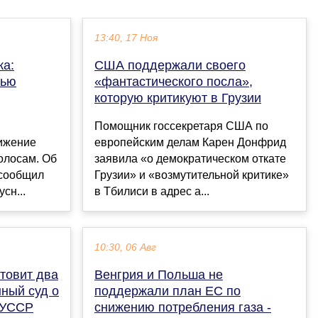
13:40, 17 Ноя
ка:
США поддержали своего
тью
«фантастического посла»,
которую критикуют в Грузии
Помощник госсекретаря США по
вижение
европейским делам Карен Донфрид
олосам. Об
заявила «о демократическом откате
 сообщил
Грузии» и «возмутительной критике»
сн...
в Тбилиси в адрес а...
10:30, 06 Авг
товит два
Венгрия и Польша не
нный суд о
поддержали план ЕС по
 УССР
снижению потребления газа -