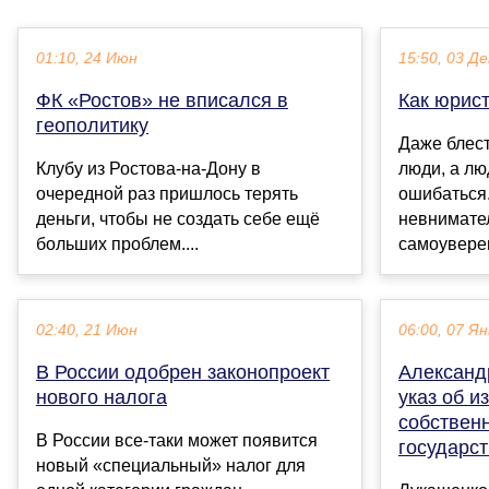
01:10, 24 Июн
15:50, 03 Де
ФК «Ростов» не вписался в
Как юрис
геополитику
Даже блес
Клубу из Ростова-на-Дону в
люди, а л
очередной раз пришлось терять
ошибаться
деньги, чтобы не создать себе ещё
невнимате
больших проблем....
самоуверен
02:40, 21 Июн
06:00, 07 Ян
В России одобрен законопроект
Александ
нового налога
указ об и
собственн
В России все-таки может появится
государс
новый «специальный» налог для