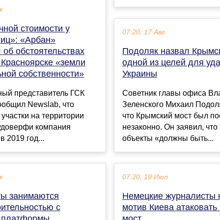
к
чной стоимости у
07:20, 17 Авг
лиц»: «Арбан»
 об обстоятельствах
Подоляк назвал Крымс
 Красноярске «земли
одной из целей для уд
ной собственности»
Украины
ый представитель ГСК
Советник главы офиса В
ообщил Newslab, что
Зеленского Михаил Подоля
участки на территории
что Крымский мост был по
доверфи компания
незаконно. Он заявил, что
 2019 год...
объекты «должны быть...
к
07:20, 19 Июл
ты занимаются
Немецкие журналисты 
рительностью с
мотив Киева атаковать
 платформы
мост