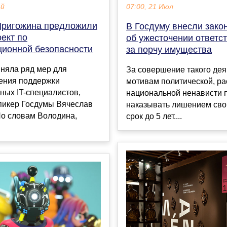
ай
07:00, 21 Июл
ригожина предложили
В Госдуму внесли зако
ект по
об ужесточении ответс
ионной безопасности
за порчу имущества
няла ряд мер для
За совершение такого дея
ения поддержки
мотивам политической, ра
ных IT-специалистов,
национальной ненависти 
пикер Госдумы Вячеслав
наказывать лишением сво
По словам Володина,
срок до 5 лет....