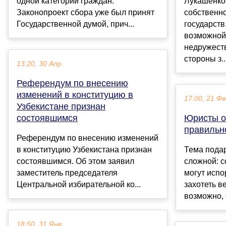
одной категории граждан.
Лукашенко 
Законопроект сбора уже был принят
собственн
Государственной думой, прич...
государств
возможной 
недружест
стороны з..
13:20, 30 Апр
Референдум по внесению
изменений в конституцию в
17:00, 21 Ф
Узбекистане признан
состоявшимся
Юристы о
правильн
Референдум по внесению изменений
в конституцию Узбекистана признан
Тема пода
состоявшимся. Об этом заявил
сложной: 
заместитель председателя
могут испо
Центральной избирательной ко...
захотеть в
возможно, 
18:50, 31 Янв