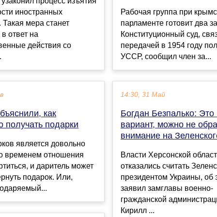
узаконил процесс изъятия
ости иностранных
Рабочая группа при крым
. Такая мера станет
парламенте готовит два з
в ответ на
Конституционный суд, свя
венные действия со
передачей в 1954 году по
.
УССР, сообщил член за...
ев
14:30, 31 Май
бъяснили, как
Богдан Безпалько: Это
о получать подарки
вариант, можно не обр
внимание на Зеленског
рков является довольно
со временем отношения
Власти Херсонской облас
ртиться, и даритель может
отказались считать Зеленс
ернуть подарок. Или,
президентом Украины, об 
одаряемый...
заявил замглавы военно-
гражданской администрац
Кирилл ...