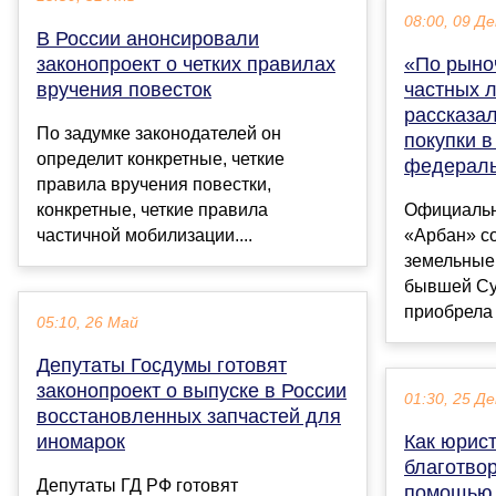
08:00, 09 Де
В России анонсировали
законопроект о четких правилах
«По рыно
вручения повесток
частных 
рассказал
По задумке законодателей он
покупки в
определит конкретные, четкие
федераль
правила вручения повестки,
конкретные, четкие правила
Официальн
частичной мобилизации....
«Арбан» с
земельные 
бывшей Су
приобрела в
05:10, 26 Май
Депутаты Госдумы готовят
законопроект о выпуске в России
01:30, 25 Де
восстановленных запчастей для
иномарок
Как юрис
благотво
Депутаты ГД РФ готовят
помощью