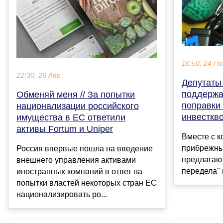
16:50, 24 Но
22:30, 26 Апр
Депутаты
поддержа
Обменяй меня // За попытки
поправки 
национализации российского
инвесткв
имущества в ЕС ответили
активы Fortum и Uniper
Вместе с к
прибрежны
Россия впервые пошла на введение
предлагают
внешнего управления активами
передела" 
иностранных компаний в ответ на
попытки властей некоторых стран ЕС
национализировать ро...