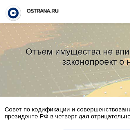
OSTRANA.RU
Отъем имущества не впи
законопроект о 
Совет по кодификации и совершенствован
президенте РФ в четверг дал отрицательно